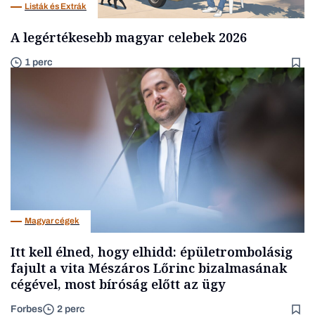
Listák és Extrák
A legértékesebb magyar celebek 2026
1 perc
Magyar cégek
Itt kell élned, hogy elhidd: épületrombolásig
fajult a vita Mészáros Lőrinc bizalmasának
cégével, most bíróság előtt az ügy
Forbes
2 perc