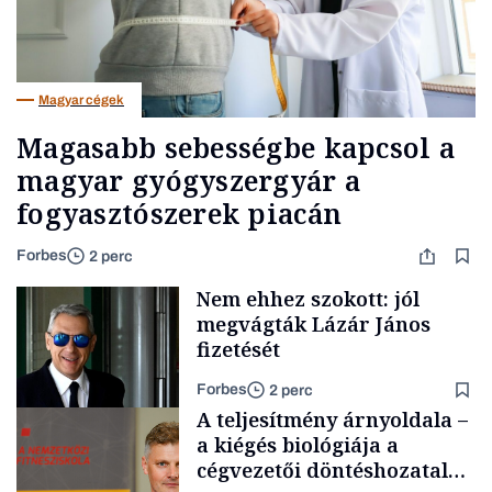
Magyar cégek
Magasabb sebességbe kapcsol a
magyar gyógyszergyár a
fogyasztószerek piacán
Forbes
2 perc
Nem ehhez szokott: jól
megvágták Lázár János
fizetését
Forbes
2 perc
A teljesítmény árnyoldala –
a kiégés biológiája a
cégvezetői döntéshozatal