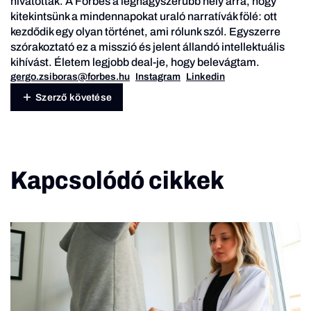
hivatottak. A Forbes a legnagyszerűbb hely arra, hogy
kitekintsünk a mindennapokat uraló narratívák fölé: ott
kezdődik egy olyan történet, ami rólunk szól. Egyszerre
szórakoztató ez a misszió és jelent állandó intellektuális
kihívást. Életem legjobb deal-je, hogy belevágtam.
gergo.zsiboras@forbes.hu
Instagram
Linkedin
Szerző követése
Kapcsolódó cikkek