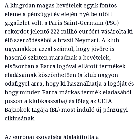
A kiugróan magas bevételek egyik fontos
eleme a pénzügyi év elején nyélbe ütött
gigaüzlet volt: a Paris Saint-Germain (PSG)
rekordot jelentő 222 millió euróért vásárolta ki
élő szerződéséből a brazil Neymart. A klub
ugyanakkor azzal számol, hogy jövőre is
hasonló szinten maradnak a bevételek,
elsősorban a Barca logóval ellátott termékek
eladásainak köszönhetően (a klub nagyon
odafigyel arra, hogy ki használhatja a logóját és
hogy minden Barca-márkás termék eladásából
jusson a klubkasszába) és főleg az UEFA
Bajnokok Ligája (BL) most induló új pénzügyi
ciklusának.
Az európai szövetség átalakította a