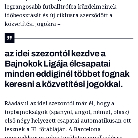
legrangosabb futballtrófea küzdelmeinek
időbeosztását és új ciklusra szerződött a
közvetítési jogokra –
az idei szezontól kezdve a
Bajnokok Ligája élcsapatai
minden eddiginél többet fognak
keresni a közvetítési jogokkal.
Ráadásul az idei szezontól már él, hogy a
topbajnokságok (spanyol, angol, német, olasz)
első négy helyezett csapatai automatikusan ott
lesznek a BL főtábláján. A Barcelona
ugyanakkor minden területen emelkedésre