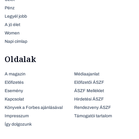
Pénz
Legyél jobb
A jó élet
Women
Napi címlap
Oldalak
A magazin
Médiaajanlat
Előfizetés
Előfizetői ÁSZF
Esemény
ÁSZF Melléklet
Kapcsolat
Hirdetési ÁSZF
Könyvek a Forbes ajánlásával
Rendezveny ÁSZF
Impresszum
Támogatói tartalom
Így dolgozunk