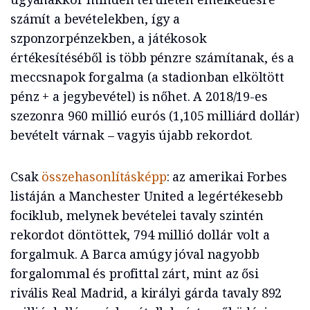
számít a bevételekben, így a
szponzorpénzekben, a játékosok
értékesítéséből is több pénzre számítanak, és a
meccsnapok forgalma (a stadionban elköltött
pénz + a jegybevétel) is nőhet. A 2018/19-es
szezonra 960 millió eurós (1,105 milliárd dollár)
bevételt várnak – vagyis újabb rekordot.
Csak
összehasonlításképp
: az amerikai Forbes
listáján a Manchester United a legértékesebb
fociklub, melynek bevételei tavaly szintén
rekordot döntöttek, 794 millió dollár volt a
forgalmuk. A Barca amúgy jóval nagyobb
forgalommal és profittal zárt, mint az ősi
rivális Real Madrid, a királyi gárda tavaly 892