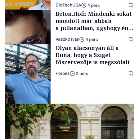
mögött
BioTechUSA
4 perc
Politika
Beton.Hofi: Mindenki sokat
mondott már abban
a pillanatban, úgyhogy én
a legsarkosabb
Vaszkó Iván
4 perc
gondolataimat akartam
Content Lab HUB
Olyan alacsonyan áll a
kimondani
Duna, hogy a Sziget
főszervezője is megszólalt
Forbes
2 perc
Forbes-sztori
Társadalom