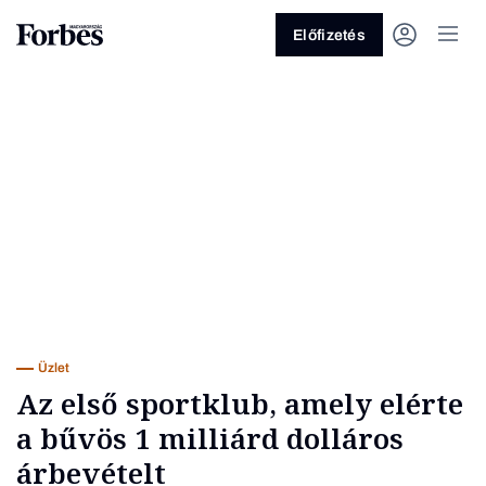
Előfizetés
Vagy fedezze fel a következő
témákat
Üzlet
Pénz
Zöld
Legyél jobb!
Üzlet
Az első sportklub, amely elérte
a bűvös 1 milliárd dolláros
árbevételt