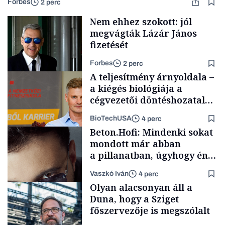
Forbes
2 perc
Nem ehhez szokott: jól
megvágták Lázár János
fizetését
Forbes
2 perc
A teljesítmény árnyoldala –
a kiégés biológiája a
cégvezetői döntéshozatal
mögött
BioTechUSA
4 perc
Politika
Beton.Hofi: Mindenki sokat
mondott már abban
a pillanatban, úgyhogy én
a legsarkosabb
Vaszkó Iván
4 perc
gondolataimat akartam
Content Lab HUB
Olyan alacsonyan áll a
kimondani
Duna, hogy a Sziget
főszervezője is megszólalt