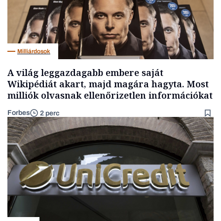
Milliárdosok
A világ leggazdagabb embere saját
Wikipédiát akart, majd magára hagyta. Most
milliók olvasnak ellenőrizetlen információkat
Forbes
2 perc