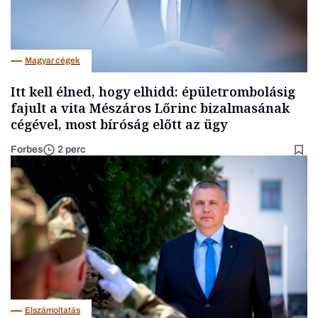
Magyar cégek
Itt kell élned, hogy elhidd: épületrombolásig
fajult a vita Mészáros Lőrinc bizalmasának
cégével, most bíróság előtt az ügy
Forbes
2 perc
Elszámoltatás