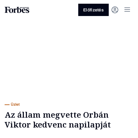
Előfizetés
Vagy fedezze fel a következő
témákat
Üzlet
Pénz
Zöld
Legyél jobb!
Üzlet
Az állam megvette Orbán
Viktor kedvenc napilapját