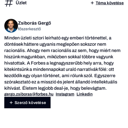
Üzlet
Téma követése
Zsiborás Gergő
főszerkesztő
Minden üzleti sztori leírható egy emberi történettel, a
döntések háttere ugyanis meglepően sokszor nem
racionális. Ahogy nem racionális az sem, hogy miért nem
hiszünk magunkban, miközben sokkal többre vagyunk
hivatottak. A Forbes a legnagyszerűbb hely arra, hogy
kitekintsünk a mindennapokat uraló narratívák fölé: ott
kezdődik egy olyan történet, ami rólunk szól. Egyszerre
szórakoztató ez a misszió és jelent állandó intellektuális
kihívást. Életem legjobb deal-je, hogy belevágtam.
gergo.zsiboras@forbes.hu
Instagram
Linkedin
Szerző követése