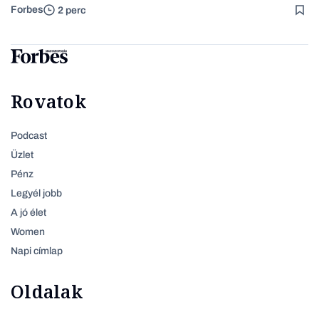
Forbes
2 perc
Rovatok
Podcast
Üzlet
Pénz
Legyél jobb
A jó élet
Women
Napi címlap
Oldalak