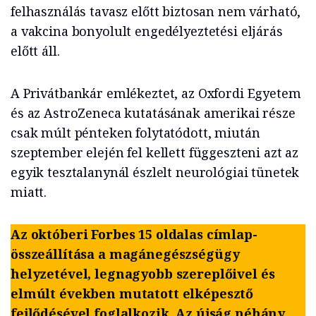
felhasználás tavasz előtt biztosan nem várható,
a vakcina bonyolult engedélyeztetési eljárás
előtt áll.
A Privátbankár emlékeztet, az Oxfordi Egyetem
és az AstroZeneca kutatásának amerikai része
csak múlt pénteken folytatódott, miután
szeptember elején fel kellett függeszteni azt az
egyik tesztalanynál észlelt neurológiai tünetek
miatt.
Az októberi Forbes 15 oldalas címlap-
összeállítása a magánegészségügy
helyzetével, legnagyobb szereplőivel és
elmúlt években mutatott elképesztő
fejlődésével foglalkozik. Az újság néhány