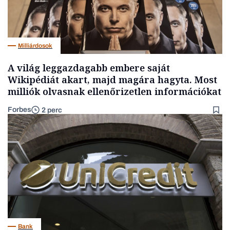
Milliárdosok
A világ leggazdagabb embere saját
Wikipédiát akart, majd magára hagyta. Most
milliók olvasnak ellenőrizetlen információkat
Forbes
2 perc
Bank