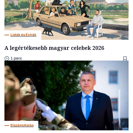
Listák és Extrák
A legértékesebb magyar celebek 2026
1 perc
Elszámoltatás