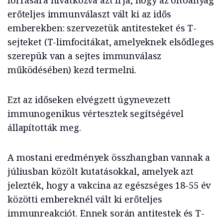
forrására hivatkozva azt írja, hogy az oltóanyag
erőteljes immunválaszt vált ki az idős
emberekben: szervezetük antitesteket és T-
sejteket (T-limfocitákat, amelyeknek elsődleges
szerepük van a sejtes immunválasz
működésében) kezd termelni.
Ezt az időseken elvégzett úgynevezett
immunogenikus vértesztek segítségével
állapították meg.
A mostani eredmények összhangban vannak a
júliusban közölt kutatásokkal, amelyek azt
jelezték, hogy a vakcina az egészséges 18-55 év
közötti embereknél vált ki erőteljes
immunreakciót. Ennek során antitestek és T-