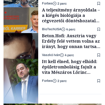
Forbes
2 perc
A teljesítmény árnyoldala –
a kiégés biológiája a
cégvezetői döntéshozatal
mögött
BioTechUSA
4 perc
Társadalom
Beton.Hofi: Ausztria vagy
Erdély felé vettem volna az
irányt, hogy onnan tartsam
lélegeztetőgépen a magyar
Vaszkó Iván
4 perc
zenét
Content Lab HUB
Itt kell élned, hogy elhidd:
épületrombolásig fajult a
vita Mészáros Lőrinc
bizalmasának cégével, most
Forbes
2 perc
bíróság előtt az ügy
Forbes-sztori