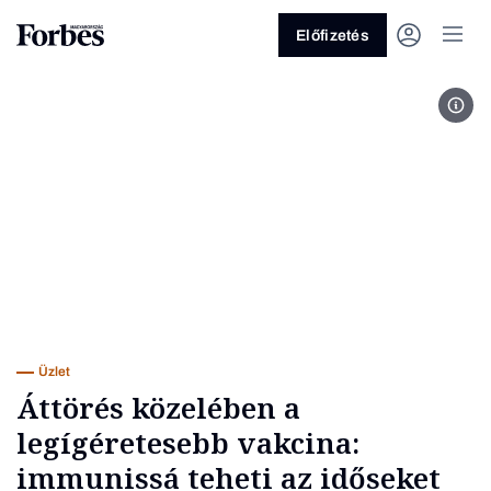
Előfizetés
Ani 
Vagy fedezze fel a következő
témákat
Üzlet
Pénz
Zöld
Legyél jobb!
Üzlet
Áttörés közelében a
legígéretesebb vakcina:
immunissá teheti az időseket