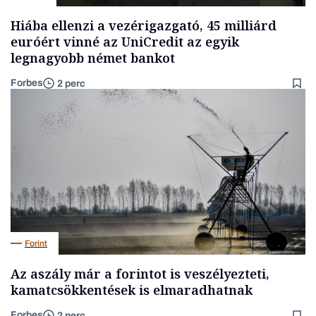
Hiába ellenzi a vezérigazgató, 45 milliárd
euróért vinné az UniCredit az egyik
legnagyobb német bankot
Forbes
2 perc
Forint
Az aszály már a forintot is veszélyezteti,
kamatcsökkentések is elmaradhatnak
Forbes
2 perc