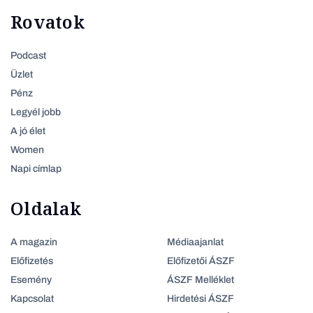
Rovatok
Podcast
Üzlet
Pénz
Legyél jobb
A jó élet
Women
Napi címlap
Oldalak
A magazin
Médiaajanlat
Előfizetés
Előfizetői ÁSZF
Esemény
ÁSZF Melléklet
Kapcsolat
Hirdetési ÁSZF