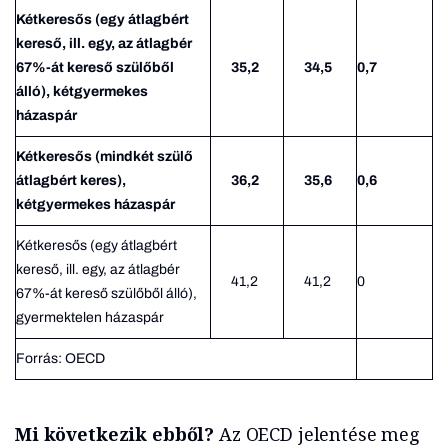
Kétkeresős (egy átlagbért
kereső, ill. egy, az átlagbér
67%-át kereső szülőből
35,2
34,5
0,7
álló), kétgyermekes
házaspár
Kétkeresős (mindkét szülő
átlagbért keres),
36,2
35,6
0,6
kétgyermekes házaspár
Kétkeresős (egy átlagbért
kereső, ill. egy, az átlagbér
41,2
41,2
0
67%-át kereső szülőből álló),
gyermektelen házaspár
Forrás: OECD
Mi következik ebből?
Az OECD jelentése meg