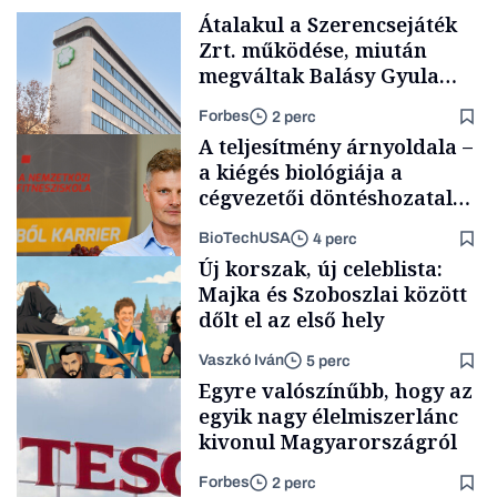
Átalakul a Szerencsejáték
Zrt. működése, miután
megváltak Balásy Gyula
cégétől
Forbes
2 perc
A teljesítmény árnyoldala –
a kiégés biológiája a
cégvezetői döntéshozatal
mögött
BioTechUSA
4 perc
Társadalom
Új korszak, új celeblista:
Majka és Szoboszlai között
dőlt el az első hely
Vaszkó Iván
5 perc
Content Lab HUB
Egyre valószínűbb, hogy az
egyik nagy élelmiszerlánc
kivonul Magyarországról
Forbes
2 perc