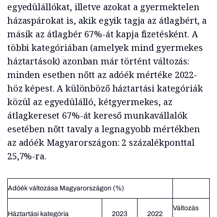
egyedülállókat, illetve azokat a gyermektelen
házaspárokat is, akik egyik tagja az átlagbért, a
másik az átlagbér 67%-át kapja fizetésként.
A
többi kategóriában (amelyek mind gyermekes
háztartások) azonban már történt változás:
minden esetben nőtt az adóék mértéke 2022-
höz képest. A különböző háztartási kategóriák
közül az egyedülálló, kétgyermekes, az
átlagkereset 67%-át kereső munkavállalók
esetében nőtt tavaly a legnagyobb mértékben
az adóék Magyarországon: 2 százalékponttal
25,7%-ra.
Adóék változása Magyarországon (%)
Változás
Háztartási kategória
2023
2022