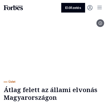
Előfizetés
Fotó
Vagy fedezze fel a következő
témákat
Üzlet
Pénz
Zöld
Legyél jobb!
Üzlet
Átlag felett az állami elvonás
Magyarországon