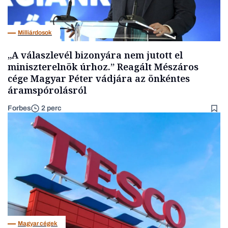
Milliárdosok
„A válaszlevél bizonyára nem jutott el
miniszterelnök úrhoz.” Reagált Mészáros
cége Magyar Péter vádjára az önkéntes
áramspórolásról
Forbes
2 perc
Magyar cégek