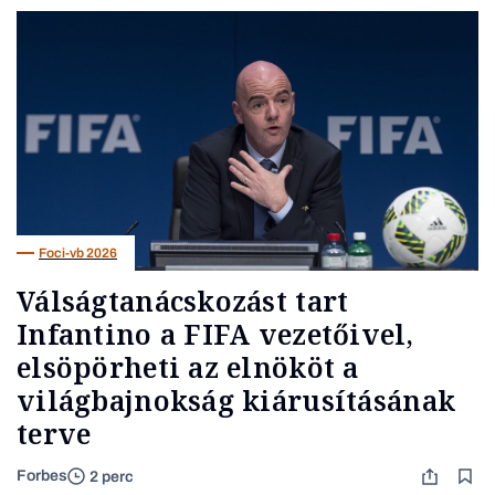
Foci-vb 2026
Válságtanácskozást tart
Infantino a FIFA vezetőivel,
elsöpörheti az elnököt a
világbajnokság kiárusításának
terve
Forbes
2 perc