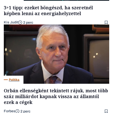
3+1 tipp: ezeket böngészd, ha szeretnél
képben lenni az energiahelyzettel
Kis Judit
2 perc
Politika
Orbán ellenségként tekintett rájuk, most több
száz milliárdot kapnak vissza az államtól
ezek a cégek
Forbes
2 perc