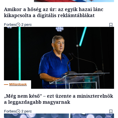
Amikor a hőség az úr: az egyik hazai lánc
kikapcsolta a digitális reklámtáblákat
Forbes
2 perc
Milliárdosok
„Még nem késő” – ezt üzente a miniszterelnök
a leggazdagabb magyarnak
Forbes
2 perc