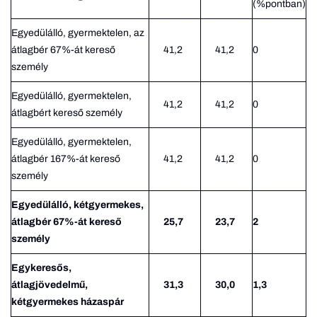
(%pontban)
Egyedülálló, gyermektelen, az
átlagbér 67%-át kereső
41,2
41,2
0
személy
Egyedülálló, gyermektelen,
41,2
41,2
0
átlagbért kereső személy
Egyedülálló, gyermektelen,
átlagbér 167%-át kereső
41,2
41,2
0
személy
Egyedülálló, kétgyermekes,
átlagbér 67%-át kereső
25,7
23,7
2
személy
Egykeresős,
átlagjövedelmű,
31,3
30,0
1,3
kétgyermekes házaspár