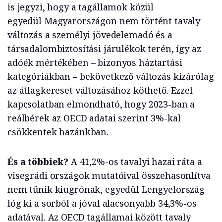
is jegyzi, hogy a tagállamok közül
egyedül Magyarországon nem történt tavaly
változás a személyi jövedelemadó és a
társadalombiztosítási járulékok terén, így az
adóék mértékében – bizonyos háztartási
kategóriákban – bekövetkező változás kizárólag
az átlagkereset változásához köthető. Ezzel
kapcsolatban elmondható, hogy 2023-ban a
reálbérek az OECD adatai szerint 3%-kal
csökkentek hazánkban.
És a többiek?
A 41,2%-os tavalyi hazai ráta a
visegrádi országok mutatóival összehasonlítva
nem tűnik kiugrónak, egyedül Lengyelország
lóg ki a sorból a jóval alacsonyabb 34,3%-os
adatával. Az OECD tagállamai között tavaly