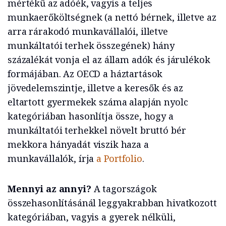
mértékű az adóék, vagyis a teljes
munkaerőköltségnek (a nettó bérnek, illetve az
arra rárakodó munkavállalói, illetve
munkáltatói terhek összegének) hány
százalékát vonja el az állam adók és járulékok
formájában. Az OECD a háztartások
jövedelemszintje, illetve a keresők és az
eltartott gyermekek száma alapján nyolc
kategóriában hasonlítja össze, hogy a
munkáltatói terhekkel növelt bruttó bér
mekkora hányadát viszik haza a
munkavállalók, írja
a Portfolio
.
Mennyi az annyi?
A tagországok
összehasonlításánál leggyakrabban hivatkozott
kategóriában, vagyis a gyerek nélküli,