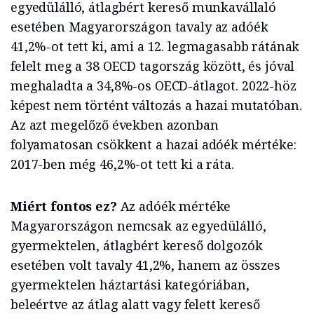
egyedülálló, átlagbért kereső munkavállaló
esetében Magyarországon tavaly az adóék
41,2%-ot tett ki, ami a 12. legmagasabb rátának
felelt meg a 38 OECD tagország között, és jóval
meghaladta a 34,8%-os OECD-átlagot. 2022-höz
képest nem történt változás a hazai mutatóban.
Az azt megelőző években azonban
folyamatosan csökkent a hazai adóék mértéke:
2017-ben még 46,2%-ot tett ki a ráta.
Miért fontos ez?
Az adóék mértéke
Magyarországon nemcsak az egyedülálló,
gyermektelen, átlagbért kereső dolgozók
esetében volt tavaly 41,2%, hanem az összes
gyermektelen háztartási kategóriában,
beleértve az átlag alatt vagy felett kereső