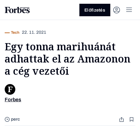
Előfizetés
22. 11. 2021
Tech
Egy tonna marihuánát
adhattak el az Amazonon
a cég vezetői
Vagy fedezze fel a következő
témákat
Forbes
Fotó: Ef
Üzlet
Pénz
Zöld
Legyél jobb!
perc