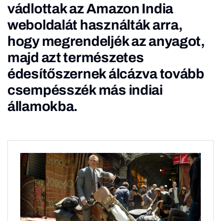
vádlottak az Amazon India
weboldalát használták arra,
hogy megrendeljék az anyagot,
majd azt természetes
édesítőszernek álcázva tovább
csempésszék más indiai
államokba.