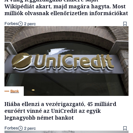
Wikipédiát akart, majd magára hagyta. Most
milliók olvasnak ellenőrizetlen információkat
Forbes
2 perc
Bank
Hiába ellenzi a vezérigazgató, 45 milliárd
euróért vinné az UniCredit az egyik
legnagyobb német bankot
Forbes
2 perc