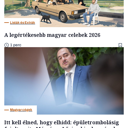
Listák és Extrák
A legértékesebb magyar celebek 2026
1 perc
Magyar cégek
Itt kell élned, hogy elhidd: épületrombolásig