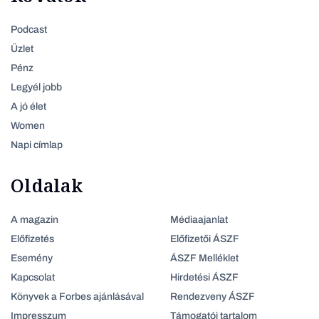
Podcast
Üzlet
Pénz
Legyél jobb
A jó élet
Women
Napi címlap
Oldalak
A magazin
Médiaajanlat
Előfizetés
Előfizetői ÁSZF
Esemény
ÁSZF Melléklet
Kapcsolat
Hirdetési ÁSZF
Könyvek a Forbes ajánlásával
Rendezveny ÁSZF
Impresszum
Támogatói tartalom