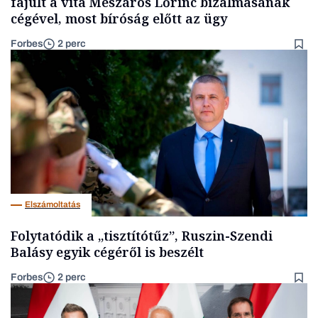
fajult a vita Mészáros Lőrinc bizalmasának
cégével, most bíróság előtt az ügy
Forbes
2 perc
Elszámoltatás
Folytatódik a „tisztítótűz”, Ruszin-Szendi
Balásy egyik cégéről is beszélt
Forbes
2 perc