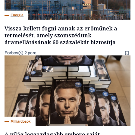
Energia
Vissza kellett fogni annak az erőműnek a
termelését, amely szomszédunk
áramellátásának 60 százalékát biztosítja
Forbes
2 perc
Milliárdosok
A világ leggazdagabb embere saját