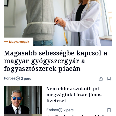
Magyar cégek
Magasabb sebességbe kapcsol a
magyar gyógyszergyár a
fogyasztószerek piacán
Forbes
2 perc
Nem ehhez szokott: jól
megvágták Lázár János
fizetését
Forbes
2 perc