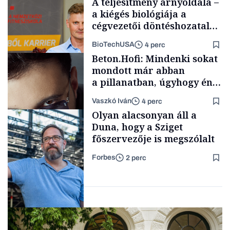
A teljesítmény árnyoldala –
a kiégés biológiája a
cégvezetői döntéshozatal
mögött
BioTechUSA
4 perc
Politika
Beton.Hofi: Mindenki sokat
mondott már abban
a pillanatban, úgyhogy én
a legsarkosabb
Vaszkó Iván
4 perc
gondolataimat akartam
Content Lab HUB
Olyan alacsonyan áll a
kimondani
Duna, hogy a Sziget
főszervezője is megszólalt
Forbes
2 perc
Forbes-sztori
Társadalom