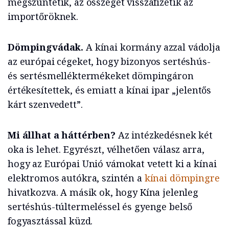
megszüntetik, az összeget visszafizetik az
importőröknek.
Dömpingvádak.
A kínai kormány azzal vádolja
az európai cégeket, hogy bizonyos sertéshús-
és sertésmelléktermékeket dömpingáron
értékesítettek, és emiatt a kínai ipar „jelentős
kárt szenvedett”.
Mi állhat a háttérben?
Az intézkedésnek két
oka is lehet. Egyrészt, vélhetően válasz arra,
hogy az Európai Unió vámokat vetett ki a kínai
elektromos autókra, szintén a
kínai dömpingre
hivatkozva. A másik ok, hogy Kína jelenleg
sertéshús-túltermeléssel és gyenge belső
fogyasztással küzd.