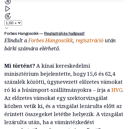
Forbes Hangoscikk
—
Regisztrálj és hallgasd!
Elindult a
Forbes Hangoscikk
,
regisztráció
után
bárki számára elérhető.
Mi történt?
A kínai kereskedelmi
minisztérium bejelentette, hogy 15,6 és 62,4
százalék közötti, úgynevezett előzetes vámokat
ró ki a húsimport-szállítmányokra – írja a
HVG
.
Az előzetes vámokat egy szektorvizsgálat
közben vetik ki, és a vizsgálat lezárulta előtt az
érintett összegeket letétbe helyezik. A vizsgálat
lezárulta után, ha a vámintézkedést