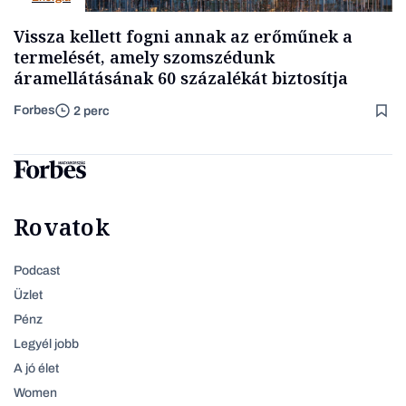
Vissza kellett fogni annak az erőműnek a
termelését, amely szomszédunk
áramellátásának 60 százalékát biztosítja
Forbes
2 perc
Rovatok
Podcast
Üzlet
Pénz
Legyél jobb
A jó élet
Women