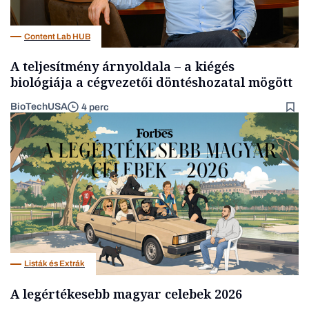
Content Lab HUB
A teljesítmény árnyoldala – a kiégés
biológiája a cégvezetői döntéshozatal mögött
BioTechUSA
4 perc
Listák és Extrák
A legértékesebb magyar celebek 2026