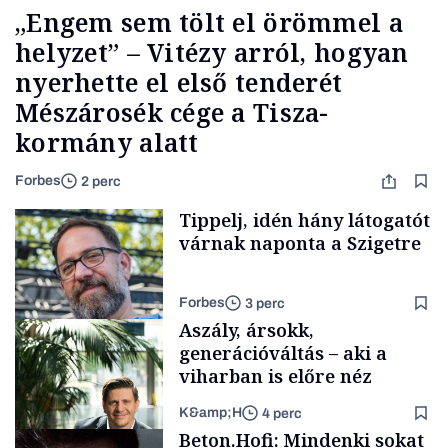
„Engem sem tölt el örömmel a
helyzet” – Vitézy arról, hogyan
nyerhette el első tenderét
Mészárosék cége a Tisza-
kormány alatt
Forbes
2 perc
Tippelj, idén hány látogatót
várnak naponta a Szigetre
Forbes
3 perc
Aszály, ársokk,
generációváltás – aki a
viharban is előre néz
K&amp;H
4 perc
Kultúra
Beton.Hofi: Mindenki sokat