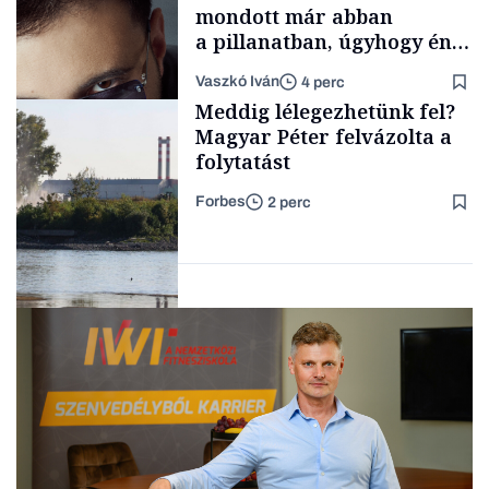
mondott már abban
a pillanatban, úgyhogy én
a legsarkosabb
Vaszkó Iván
4 perc
gondolataimat akartam
TÁMOGATÓI
Meddig lélegezhetünk fel?
TARTALOM
kimondani
Magyar Péter felvázolta a
folytatást
Forbes
2 perc
Forbes-sztori
Energia