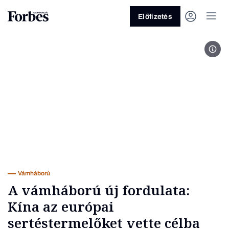
Előfizetés
Fot
Vagy fedezze fel a következő
témákat
Üzlet
Pénz
Zöld
Legyél jobb!
Vámháború
A vámháború új fordulata:
Kína az európai
sertéstermelőket vette célba