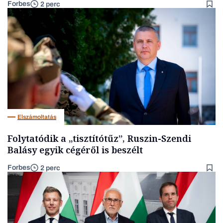
Forbes
2 perc
Elszámoltatás
Folytatódik a „tisztítótűz”, Ruszin-Szendi
Balásy egyik cégéről is beszélt
Forbes
2 perc