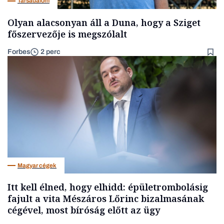
Társadalom
Olyan alacsonyan áll a Duna, hogy a Sziget
főszervezője is megszólalt
Forbes
2 perc
Magyar cégek
Itt kell élned, hogy elhidd: épületrombolásig
fajult a vita Mészáros Lőrinc bizalmasának
cégével, most bíróság előtt az ügy