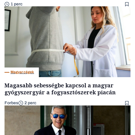
1 perc
Magyar cégek
Magasabb sebességbe kapcsol a magyar
gyógyszergyár a fogyasztószerek piacán
Forbes
2 perc