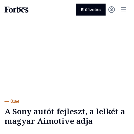
Előfizetés
Vagy fedezze fel a következő
témákat
Üzlet
Pénz
Zöld
Legyél jobb!
Üzlet
A Sony autót fejleszt, a lelkét a
magyar Aimotive adja