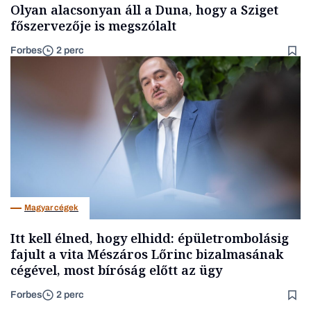
Olyan alacsonyan áll a Duna, hogy a Sziget
főszervezője is megszólalt
Forbes
2 perc
Magyar cégek
Itt kell élned, hogy elhidd: épületrombolásig
fajult a vita Mészáros Lőrinc bizalmasának
cégével, most bíróság előtt az ügy
Forbes
2 perc