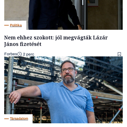
Politika
Nem ehhez szokott: jól megvágták Lázár
János fizetését
Forbes
2 perc
Társadalom