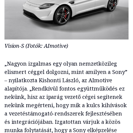
Vision-S (Fotók: AImotive)
„Nagyon izgalmas egy olyan nemzetközileg
elismert céggel dolgozni, mint amilyen a Sony”
– nyilatkozta Kishonti László, az AImotive
alapítója. „Rendkívül fontos együttműködés ez
nekünk, hisz az iparág vezető cégei segítenek
nekünk megérteni, hogy mik a kulcs kihívások
a vezetéstámogató-rendszerek fejlesztésében
és integrációjában. Izgatottan várjuk a közös
munka folytatását, hogy a Sony elképzelése