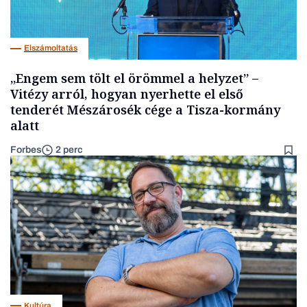
Elszámoltatás
„Engem sem tölt el örömmel a helyzet” –
Vitézy arról, hogyan nyerhette el első
tenderét Mészárosék cége a Tisza-kormány
alatt
Forbes
2 perc
Kultúra