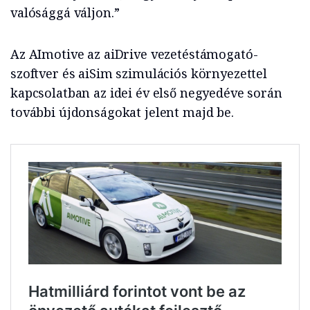
valósággá váljon.”
Az AImotive az aiDrive vezetéstámogató-
szoftver és aiSim szimulációs környezettel
kapcsolatban az idei év első negyedéve során
további újdonságokat jelent majd be.