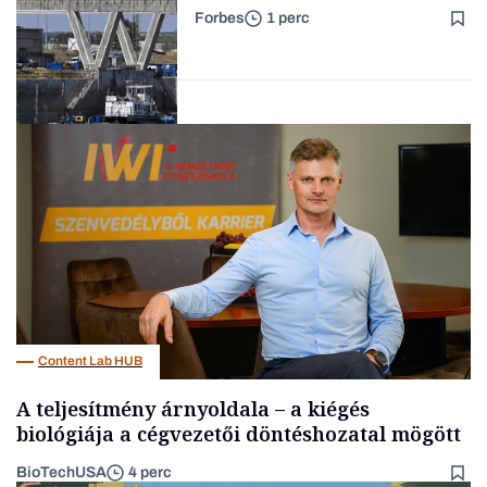
újraindításáról
Forbes
1 perc
Forbes-sztori
Energia
Content Lab HUB
A teljesítmény árnyoldala – a kiégés
biológiája a cégvezetői döntéshozatal mögött
BioTechUSA
4 perc