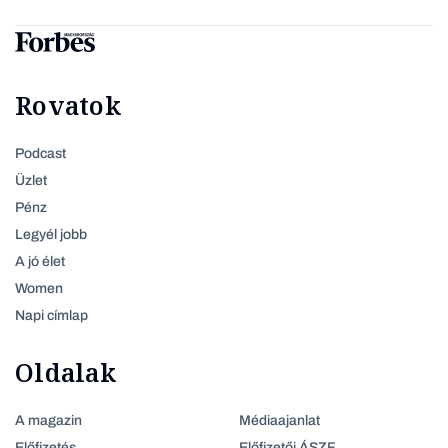
Rovatok
Podcast
Üzlet
Pénz
Legyél jobb
A jó élet
Women
Napi címlap
Oldalak
A magazin
Médiaajanlat
Előfizetés
Előfizetői ÁSZF