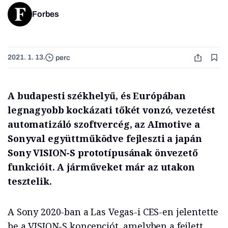
Forbes
2021. 1. 13.
perc
A
budapesti székhelyű, és Európában
legnagyobb kockázati tőkét vonzó, vezetést
automatizáló szoftvercég, az AImotive a
Sonyval együttműködve fejleszti a japán
Sony VISION-S prototípusának önvezető
funkcióit. A járműveket már az utakon
tesztelik.
A Sony 2020-ban a Las Vegas-i CES-en jelentette
be a VISION-S koncepciót, amelyben a fejlett