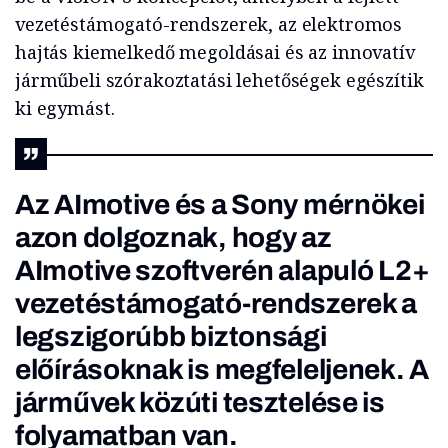
vezetéstámogató-rendszerek, az elektromos
hajtás kiemelkedő megoldásai és az innovatív
járműbeli szórakoztatási lehetőségek egészítik
ki egymást.
Az AImotive és a Sony mérnökei
azon dolgoznak, hogy az
AImotive szoftverén alapuló L2+
vezetéstámogató-rendszerek a
legszigorúbb biztonsági
előírásoknak is megfeleljenek. A
járművek közúti tesztelése is
folyamatban van.