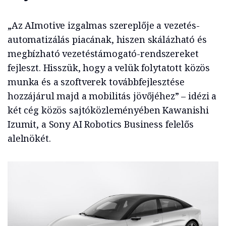
„Az AImotive izgalmas szereplője a vezetés-
automatizálás piacának, hiszen skálázható és
megbízható vezetéstámogató-rendszereket
fejleszt. Hisszük, hogy a velük folytatott közös
munka és a szoftverek továbbfejlesztése
hozzájárul majd a mobilitás jövőjéhez” – idézi a
két cég közös sajtóközleményében Kawanishi
Izumit, a Sony AI Robotics Business felelős
alelnökét.