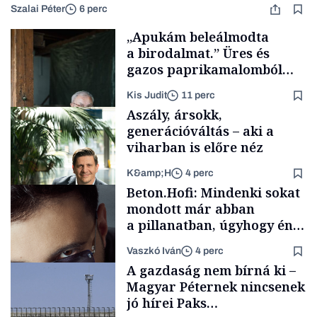
Szalai Péter
6 perc
„Apukám beleálmodta
a birodalmat.” Üres és
gazos paprikamalomból
lett az igazi családi
Kis Judit
11 perc
fűszersztori
Aszály, ársokk,
generációváltás – aki a
viharban is előre néz
K&amp;H
4 perc
Családi
Beton.Hofi: Mindenki sokat
vállalkozások
mondott már abban
a pillanatban, úgyhogy én
a legsarkosabb
Vaszkó Iván
4 perc
gondolataimat akartam
TÁMOGATÓI
A gazdaság nem bírná ki –
TARTALOM
kimondani
Magyar Péternek nincsenek
jó hírei Paks