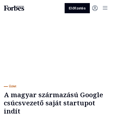
Előfizetés
Vagy fedezze fel a következő
témákat
Üzlet
Pénz
Zöld
Legyél jobb!
Üzlet
A magyar származású Google
csúcsvezető saját startupot
indít