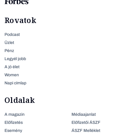
Rovatok
Podcast
Üzlet
Pénz
Legyél jobb
A jó élet
Women
Napi címlap
Oldalak
A magazin
Médiaajanlat
Előfizetés
Előfizetői ÁSZF
Esemény
ÁSZF Melléklet