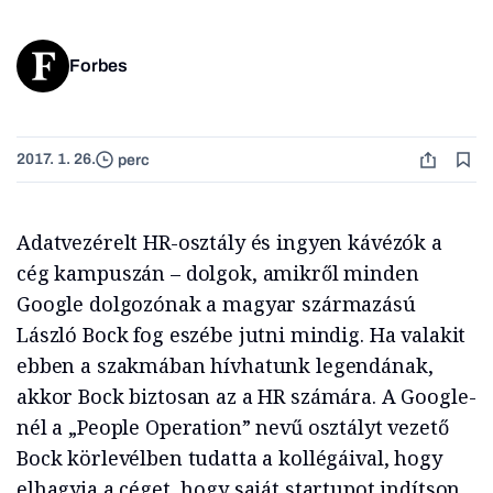
Forbes
2017. 1. 26.
perc
Adatvezérelt HR-osztály és ingyen kávézók a
cég kampuszán – dolgok, amikről minden
Google dolgozónak a magyar származású
László Bock fog eszébe jutni mindig. Ha valakit
ebben a szakmában hívhatunk legendának,
akkor Bock biztosan az a HR számára. A Google-
nél a „People Operation” nevű osztályt vezető
Bock körlevélben tudatta a kollégáival, hogy
elhagyja a céget, hogy saját startupot indítson.