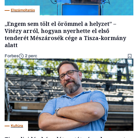
Elszámoltatás
„Engem sem tölt el örömmel a helyzet” –
Vitézy arról, hogyan nyerhette el első
tenderét Mészárosék cége a Tisza-kormány
alatt
Forbes
2 perc
Kultúra