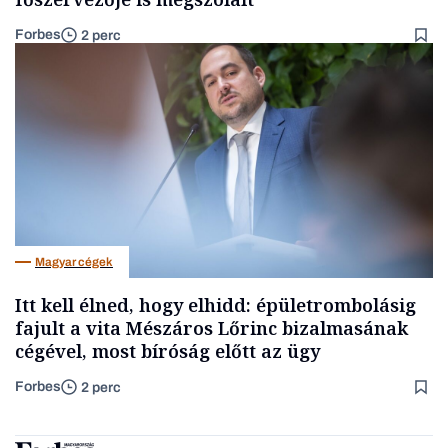
Forbes
2 perc
Magyar cégek
Itt kell élned, hogy elhidd: épületrombolásig
fajult a vita Mészáros Lőrinc bizalmasának
cégével, most bíróság előtt az ügy
Forbes
2 perc