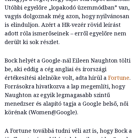
Utóbbi egyelőre „lopakodó üzemmódban” van,
vagyis dolgoznak még azon, hogy nyilvánosan
is elinduljon. Azért a HR-vezér rövid leírást
adott róla ismerőseinek – erről egyelőre nem
derült ki sok részlet.
Bock helyét a Google-nál Eileen Naughton tölti
be, aki eddig a cég angliai és írországi
értékesítési alelnöke volt, adta hírül a
Fortune
.
Forrásokra hivatkozva a lap megemlíti, hogy
Naughton az egyik legmagasabb szintű
menedzser és alapító tagja a Google belső, női
körénak (Women@Google).
A Fortune továbbá tudni véli azt is, hogy Bock a