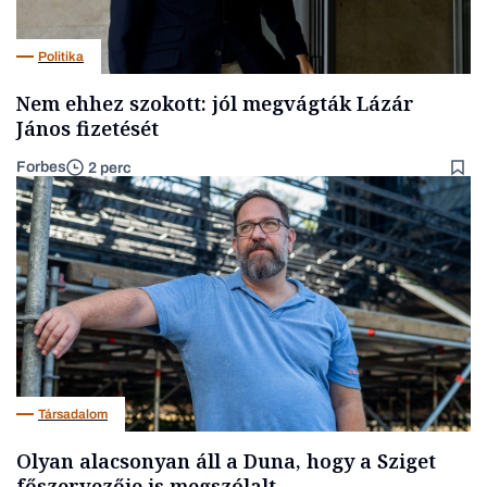
Politika
Nem ehhez szokott: jól megvágták Lázár
János fizetését
Forbes
2 perc
Társadalom
Olyan alacsonyan áll a Duna, hogy a Sziget
főszervezője is megszólalt