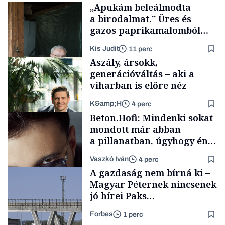
„Apukám beleálmodta
a birodalmat.” Üres és
gazos paprikamalomból
lett az igazi családi
Kis Judit
11 perc
fűszersztori
Aszály, ársokk,
generációváltás – aki a
viharban is előre néz
K&amp;H
4 perc
Családi
Beton.Hofi: Mindenki sokat
vállalkozások
mondott már abban
a pillanatban, úgyhogy én
a legsarkosabb
Vaszkó Iván
4 perc
gondolataimat akartam
TÁMOGATÓI
A gazdaság nem bírná ki –
TARTALOM
kimondani
Magyar Péternek nincsenek
jó hírei Paks
újraindításáról
Forbes
1 perc
Forbes-sztori