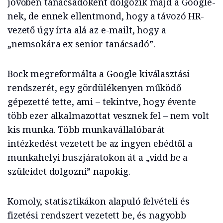
jövőben tanácsadóként dolgozik majd a Google-
nek, de ennek ellentmond, hogy a távozó HR-
vezető úgy írta alá az e-mailt, hogy a
„nemsokára ex senior tanácsadó”.
Bock megreformálta a Google kiválasztási
rendszerét, egy gördülékenyen működő
gépezetté tette, ami – tekintve, hogy évente
több ezer alkalmazottat vesznek fel – nem volt
kis munka. Több munkavállalóbarát
intézkedést vezetett be az ingyen ebédtől a
munkahelyi buszjáratokon át a „vidd be a
szüleidet dolgozni” napokig.
Komoly, statisztikákon alapuló felvételi és
fizetési rendszert vezetett be, és nagyobb