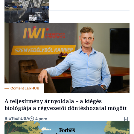
Energia
Content Lab HUB
A teljesítmény árnyoldala – a kiégés
biológiája a cégvezetői döntéshozatal mögött
BioTechUSA
4 perc