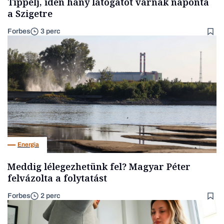
Tippelj, idén hány látogatót várnak naponta
a Szigetre
Forbes
3 perc
Energia
Meddig lélegezhetünk fel? Magyar Péter
felvázolta a folytatást
Forbes
2 perc