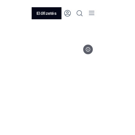
Előfizetés
Csebi Pogány Alajos - Dunakiliti