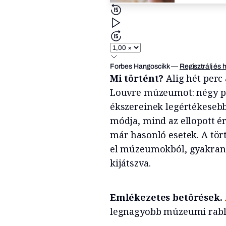
Forbes Hangoscikk
—
Regisztrálj és 
Mi történt?
Alig hét perc 
Louvre múzeumot: négy pro
ékszereinek legértékesebb 
módja, mind az ellopott é
már hasonló esetek. A tör
el múzeumokból, gyakran a
kijátszva.
Emlékezetes betörések.
legnagyobb múzeumi rablá