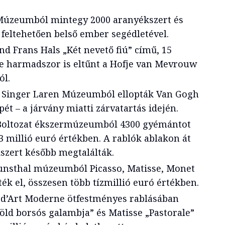
 Múzeumból mintegy 2000 aranyékszert és
 feltehetően belső ember segédletével.
nd Frans Hals „Két nevető fiú” című, 15
e harmadszor is eltűnt a Hofje van Mevrouw
l.
Singer Laren Múzeumból ellopták Van Gogh
pét – a járvány miatti zárvatartás idején.
Boltozat ékszermúzeumból 4300 gyémántot
13 millió euró értékben. A rablók ablakon át
kszert később megtalálták.
unsthal múzeumból Picasso, Matisse, Monet
ék el, összesen több tízmillió euró értékben.
d’Art Moderne ötfestményes rablásában
öld borsós galambja” és Matisse „Pastorale”