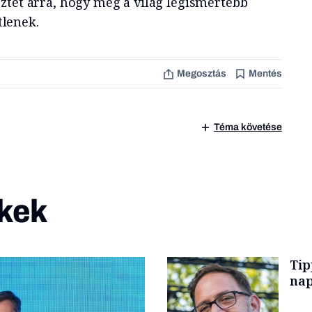
ztet arra, hogy még a világ legismertebb
lenek.
Megosztás
Mentés
Téma követése
kek
Tip
nap