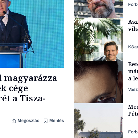
Forb
Asz
vih
K&a
Bet
Kultúra
már
el magyarázza
a l
aka
ék cége
Vasz
ét a Tisza-
TÁMOGATÓI
Med
TARTALOM
Pét
Megosztás
Mentés
Forb