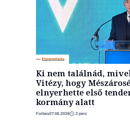
Elszámoltatás
Ki nem találnád, miv
Vitézy, hogy Mészáros
elnyerhette első tender
kormány alatt
Forbes
07.08.2026
2 perc