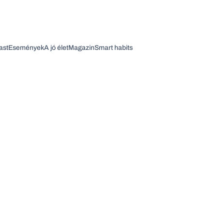
ast
Események
A jó élet
Magazin
Smart habits
Vagy fedezze fel a következő témákat
Üzlet
Pénz
Zöld
Legyél jobb!