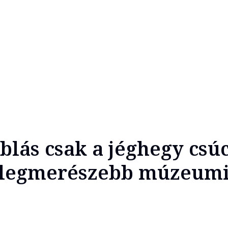
blás csak a jéghegy csúc
 legmerészebb múzeum