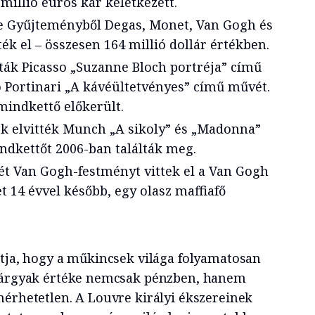
 millió eurós kár keletkezett.
e Gyűjteményből Degas, Monet, Van Gogh és
ték el – összesen 164 millió dollár értékben.
ták Picasso „Suzanne Bloch portréja” című
 Portinari „A kávéültetvényes” című művét.
indkettő előkerült.
k elvitték Munch „A sikoly” és „Madonna”
ndkettőt 2006-ban találták meg.
t Van Gogh-festményt vittek el a Van Gogh
14 évvel később, egy olasz maffiafő
atja, hogy a műkincsek világa folyamatosan
űtárgyak értéke nemcsak pénzben, hanem
mérhetetlen. A Louvre királyi ékszereinek