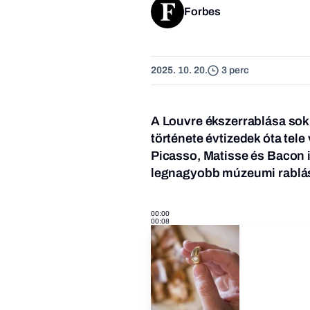
Forbes
2025. 10. 20.
3 perc
A Louvre ékszerrablása sok
története évtizedek óta tele
Picasso, Matisse és Bacon is
legnagyobb múzeumi rablásai
00:00
00:08