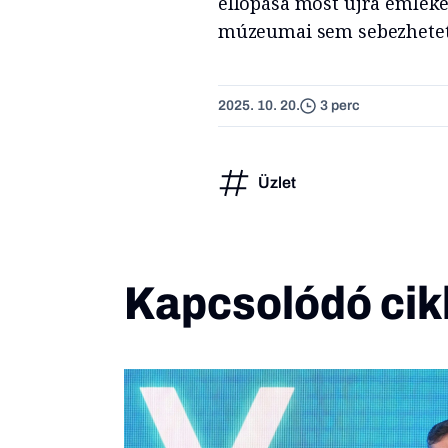
ellopása most újra emléke
múzeumai sem sebezhetet
2025. 10. 20.
3 perc
Üzlet
Kapcsolódó cik