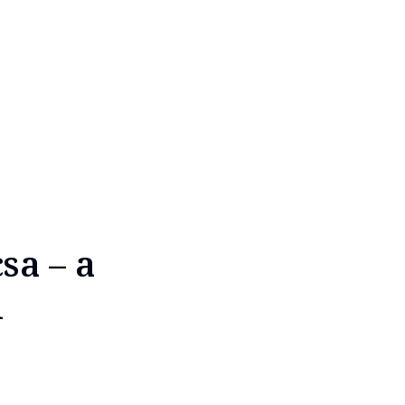
sa – a
i