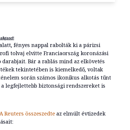
hallgasd!
alatt, fényes nappal rabolták ki a párizsi
fi tolvaj elvitte Franciaország koronázási
darabjait. Bár a rablás mind az elkövetés
rtékek tekintetében is kiemelkedő, voltak
ténelem során számos ikonikus alkotás tűnt
 legfejlettebb biztonsági rendszereket is
A Reuters összeszedte
az elmúlt évtizedek
sait: