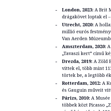
London, 2023:
A Brit
drágakövet loptak el –
Utrecht, 2020:
A holla
millió eurós festmény
Van Aerden Múzeumbó
Amszterdam, 2020:
A 
„Tavaszi kert” című ké
Drezda, 2019:
A Zöld 
vittek el, több mint 1
törtek be, a legtöbb é
Rotterdam, 2012:
A K
és Gauguin műveit vitt
Párizs, 2010:
A Musée 
többek közt Picasso „Z