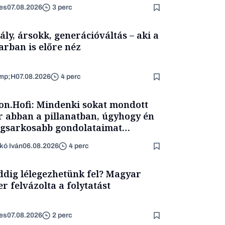
es
07.08.2026
3 perc
ály, ársokk, generációváltás – aki a
arban is előre néz
mp;H
07.08.2026
4 perc
on.Hofi: Mindenki sokat mondott
 abban a pillanatban, úgyhogy én
egsarkosabb gondolataimat
rtam kimondani
kó Iván
06.08.2026
4 perc
dig lélegezhetünk fel? Magyar
er felvázolta a folytatást
es
07.08.2026
2 perc