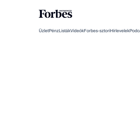
Üzlet
Pénz
Listák
Videók
Forbes-sztori
Hírlevelek
Podc