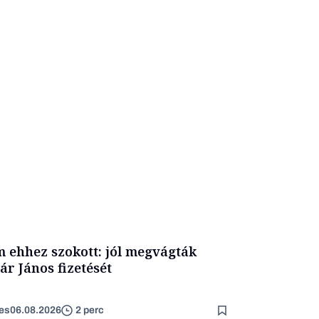
 ehhez szokott: jól megvágták
ár János fizetését
es
06.08.2026
2 perc