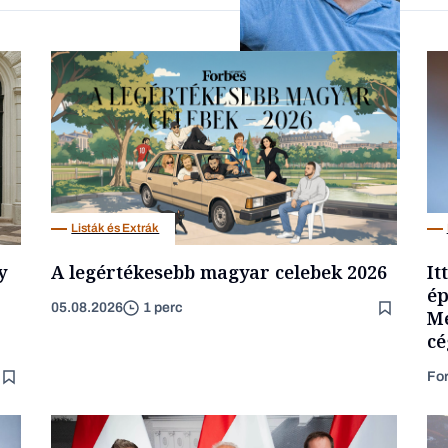
Forbes-sztori
Társadalom
Listák és Extrák
y
A legértékesebb magyar celebek 2026
It
ép
05.08.2026
1 perc
Mé
cé
Fo