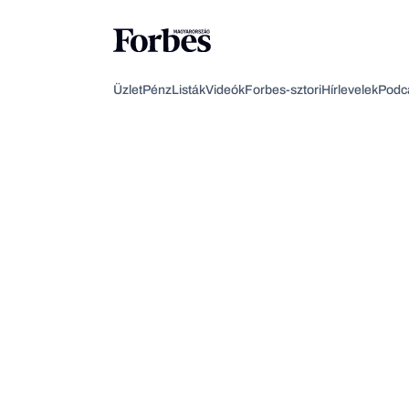
Üzlet
Pénz
Listák
Videók
Forbes-sztori
Hírlevelek
Podc