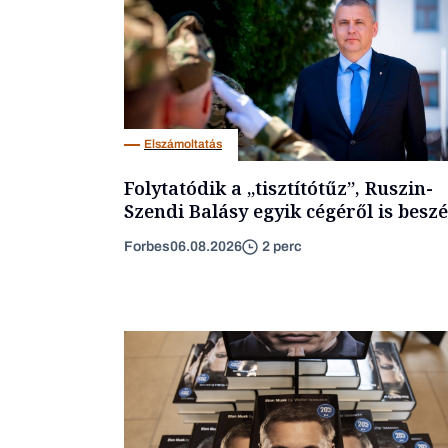
Elszámoltatás
Folytatódik a „tisztítótűz”, Ruszin-
Szendi Balásy egyik cégéről is beszé
Forbes
06.08.2026
2 perc