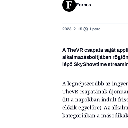
Forbes
2023. 2. 15.
1 perc
A TheVR csapata saját appli
alkalmazásboltjában rögtön 
lépő SkyShowtime streaming
A legnépszerűbb az ingyen
TheVR csapatának újonnan
(itt a napokban indult fri
előzik egyelőre). Az alkal
kategóriában a másodikak