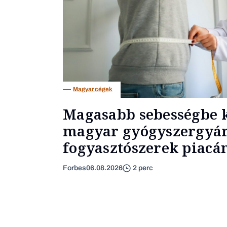
Magyar cégek
Magasabb sebességbe k
magyar gyógyszergyár
fogyasztószerek piacá
Forbes
06.08.2026
2 perc