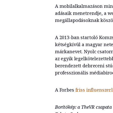
A mobilalkalmazáson mind
adásaik menetrendje, a we
megállapodásoknak köszön
A 2013-ban startoló Komzsi
kétségkívül a magyar nete
márkanevet. Nyolc csatorn
az egyik legelkötelezetteb
berendezett debreceni stú
professzionális médiabir
A Forbes
friss influenszerl
Borítókép: a TheVR csapata