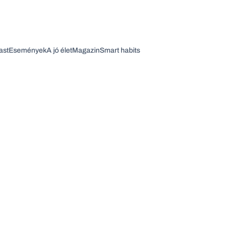
ast
Események
A jó élet
Magazin
Smart habits
Vagy fedezze fel a következő témákat
Üzlet
Pénz
Zöld
Legyél jobb!