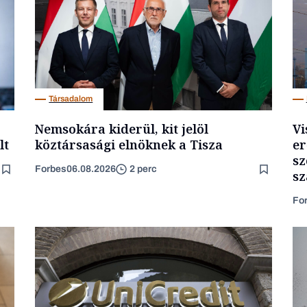
Társadalom
Nemsokára kiderül, kit jelöl
Vi
lt
köztársasági elnöknek a Tisza
er
sz
Forbes
06.08.2026
2 perc
sz
Fo