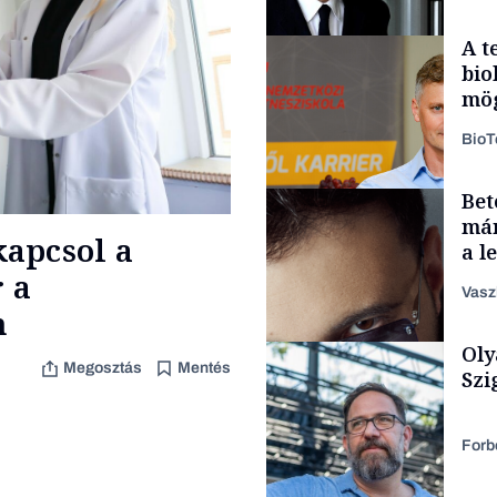
A t
bio
mög
Bio
Bet
Politika
már
apcsol a
a l
aka
 a
Vasz
n
Oly
Content Lab HUB
Megosztás
Mentés
Szi
Forb