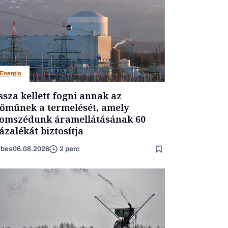
Energia
ssza kellett fogni annak az
őműnek a termelését, amely
omszédunk áramellátásának 60
ázalékát biztosítja
rbes
06.08.2026
2 perc