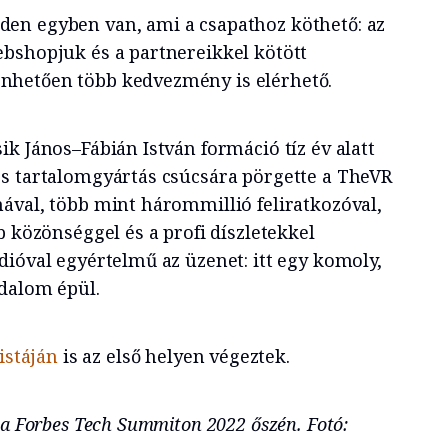
en egyben van, ami a csapathoz köthető: az
bshopjuk és a partnereikkel kötött
hetően több kedvezmény is elérhető.
k János–Fábián István formáció tíz év alatt
s tartalomgyártás csúcsára pörgette a TheVR
ával, több mint hárommillió feliratkozóval,
b közönséggel és a profi díszletekkel
dióval egyértelmű az üzenet: itt egy komoly,
odalom épül.
istáján
is az első helyen végeztek.
 a Forbes Tech Summiton 2022 őszén. Fotó: