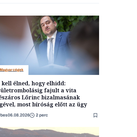
Magyar cégek
t kell élned, hogy elhidd:
ületrombolásig fajult a vita
száros Lőrinc bizalmasának
gével, most bíróság előtt az ügy
rbes
06.08.2026
2 perc