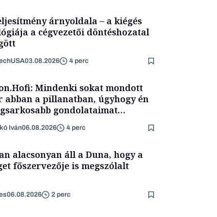
eljesítmény árnyoldala – a kiégés
lógiája a cégvezetői döntéshozatal
ött
TechUSA
03.08.2026
4 perc
on.Hofi: Mindenki sokat mondott
 abban a pillanatban, úgyhogy én
egsarkosabb gondolataimat
rtam kimondani
kó Iván
06.08.2026
4 perc
an alacsonyan áll a Duna, hogy a
get főszervezője is megszólalt
es
06.08.2026
2 perc