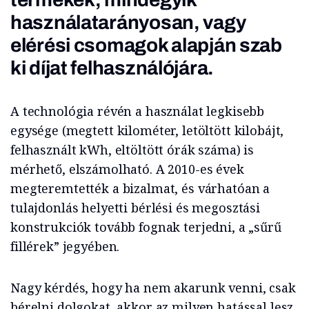
használatarányosan, vagy
elérési csomagok alapján szab
ki díjat felhasználójára.
A technológia révén a használat legkisebb
egysége (megtett kilométer, letöltött kilobájt,
felhasznált kWh, eltöltött órák száma) is
mérhető, elszámolható. A 2010-es évek
megteremtették a bizalmat, és várhatóan a
tulajdonlás helyetti bérlési és megosztási
konstrukciók tovább fognak terjedni, a „sűrű
fillérek” jegyében.
Nagy kérdés, hogy ha nem akarunk venni, csak
bérelni dolgokat, akkor az milyen hatással lesz