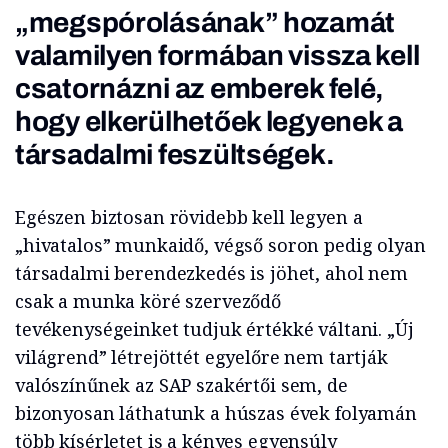
„megspórolásának” hozamát
valamilyen formában vissza kell
csatornázni az emberek felé,
hogy elkerülhetőek legyenek a
társadalmi feszültségek.
Egészen biztosan rövidebb kell legyen a
„hivatalos” munkaidő, végső soron pedig olyan
társadalmi berendezkedés is jöhet, ahol nem
csak a munka köré szerveződő
tevékenységeinket tudjuk értékké váltani. „Új
világrend” létrejöttét egyelőre nem tartják
valószínűnek az SAP szakértői sem, de
bizonyosan láthatunk a húszas évek folyamán
több kísérletet is a kényes egyensúly