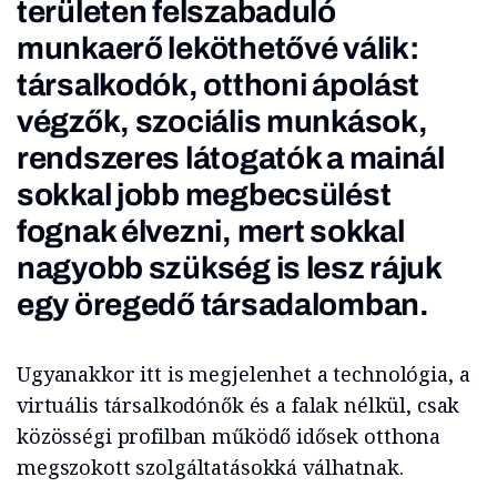
területen felszabaduló
munkaerő leköthetővé válik:
társalkodók, otthoni ápolást
végzők, szociális munkások,
rendszeres látogatók a mainál
sokkal jobb megbecsülést
fognak élvezni, mert sokkal
nagyobb szükség is lesz rájuk
egy öregedő társadalomban.
Ugyanakkor itt is megjelenhet a technológia, a
virtuális társalkodónők és a falak nélkül, csak
közösségi profilban működő idősek otthona
megszokott szolgáltatásokká válhatnak.