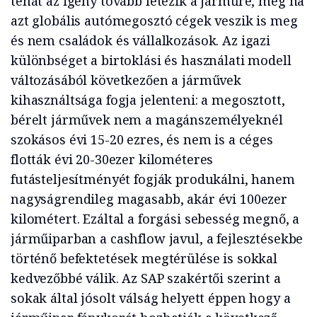
tehát az igény tovább létezik a járműre, még ha
azt globális autómegosztó cégek veszik is meg
és nem családok és vállalkozások. Az igazi
különbséget a birtoklási és használati modell
változásából következően a járművek
kihasználtsága fogja jelenteni: a megosztott,
bérelt járművek nem a magánszemélyeknél
szokásos évi 15-20 ezres, és nem is a céges
flották évi 20-30ezer kilométeres
futásteljesítményét fogják produkálni, hanem
nagyságrendileg magasabb, akár évi 100ezer
kilométert. Ezáltal a forgási sebesség megnő, a
járműiparban a cashflow javul, a fejlesztésekbe
történő befektetések megtérülése is sokkal
kedvezőbbé válik. Az SAP szakértői szerint a
sokak által jósolt válság helyett éppen hogy a