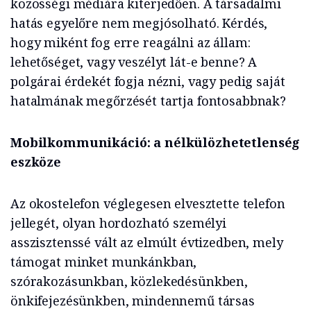
közösségi médiára kiterjedően. A társadalmi
hatás egyelőre nem megjósolható. Kérdés,
hogy miként fog erre reagálni az állam:
lehetőséget, vagy veszélyt lát-e benne? A
polgárai érdekét fogja nézni, vagy pedig saját
hatalmának megőrzését tartja fontosabbnak?
Mobilkommunikáció: a nélkülözhetetlenség
eszköze
Az okostelefon véglegesen elvesztette telefon
jellegét, olyan hordozható személyi
asszisztenssé vált az elmúlt évtizedben, mely
támogat minket munkánkban,
szórakozásunkban, közlekedésünkben,
önkifejezésünkben, mindennemű társas