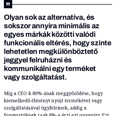
Olyan sok az alternatíva, és
sokszor annyira minimális az
egyes márkák közötti valódi
funkcionális eltérés, hogy szinte
lehetetlen megkülönböztető
jeggyel felruházni és
kommunikálni egy terméket
vagy szolgáltatást.
Míg a CEO-k 80%-ának meggyőződése, hogy
kiemelkedő élményt nyújt termékével vagy
szolgáltatásával ügyfeleinek, addig a
fogyasztóknak csak 8%-a érzi ezt ugyanígy. Ezt