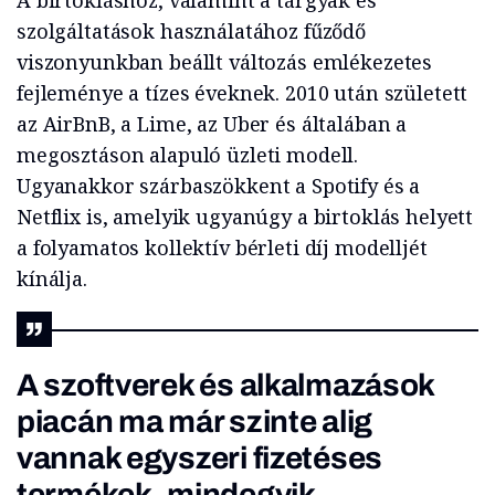
A birtokláshoz, valamint a tárgyak és
szolgáltatások használatához fűződő
viszonyunkban beállt változás emlékezetes
fejleménye a tízes éveknek. 2010 után született
az AirBnB, a Lime, az Uber és általában a
megosztáson alapuló üzleti modell.
Ugyanakkor szárbaszökkent a Spotify és a
Netflix is, amelyik ugyanúgy a birtoklás helyett
a folyamatos kollektív bérleti díj modelljét
kínálja.
A szoftverek és alkalmazások
piacán ma már szinte alig
vannak egyszeri fizetéses
termékek, mindegyik