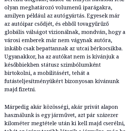
olyan meghatározó volumenű iparágakra,
amilyen például az autógyártás. Egyesek már
az autóipar csődjét, és ebből tovagyűrűző
globális válságot vizionálnak, mondván, hogy a
városi emberek már nem vágynak autóra,
inkább csak bepattannak az utcai bérkocsikba.
Ugyanakkor, ha az autókat nem is kívánjuk a
későbbiekben státusz szimbólumként
birtokolni, a mobilitásért, tehát a
futásteljesítményükért bizonyosan kívánunk
majd fizetni.
Márpedig akár közösségi, akár privát alapon
használunk is egy járművet, azt pár százezer
kilométer megtétele után ki kell majd cserélni,