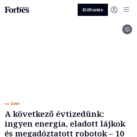
Előfizetés
Fotó
Vagy fedezze fel a következő
témákat
Üzlet
Pénz
Zöld
Legyél jobb!
Üzlet
A következő évtizedünk:
ingyen energia, eladott lájkok
és megadóztatott robotok – 10