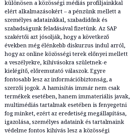
különösen a közösségi médiás profiljainkkal
elért alkalmazásokért – a pénzünk mellett a
személyes adatainkkal, szabadidőnk és
szabadságunk feladásával fizetünk. Az SAP
szakértői azt jósolják, hogy a következő
években még élénkebb diskurzus indul arról,
hogy az online közösségi terek előnyei mellett
a veszélyekre, kihívásokra születnek-e
kielégítő, előremutató válaszok. Egyre
fontosabb lesz az információbiztonság, a
szerzői jogok. A hamisítás immár nem csak
termékek esetében, hanem immateriális javak,
multimédiás tartalmak esetében is fenyegetni
fog minket, ezért az eredetiség megállapítása,
igazolása, személyes adataink és tartalmaink
védelme fontos kihívás lesz a közösségi