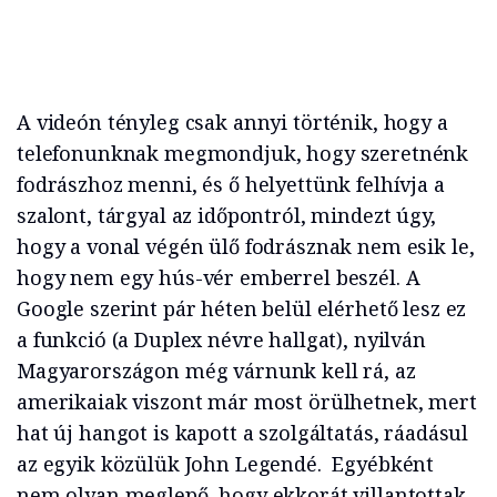
A videón tényleg csak annyi történik, hogy a
telefonunknak megmondjuk, hogy szeretnénk
fodrászhoz menni, és ő helyettünk felhívja a
szalont, tárgyal az időpontról, mindezt úgy,
hogy a vonal végén ülő fodrásznak nem esik le,
hogy nem egy hús-vér emberrel beszél. A
Google szerint pár héten belül elérhető lesz ez
a funkció (a Duplex névre hallgat), nyilván
Magyarországon még várnunk kell rá, az
amerikaiak viszont már most örülhetnek, mert
hat új hangot is kapott a szolgáltatás, ráadásul
az egyik közülük John Legendé. Egyébként
nem olyan meglepő, hogy ekkorát villantottak