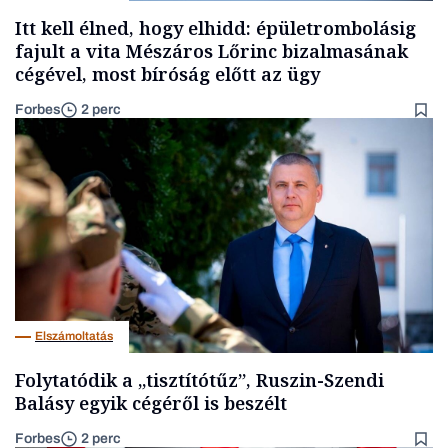
Itt kell élned, hogy elhidd: épületrombolásig
fajult a vita Mészáros Lőrinc bizalmasának
cégével, most bíróság előtt az ügy
Forbes
2 perc
Elszámoltatás
Folytatódik a „tisztítótűz”, Ruszin-Szendi
Balásy egyik cégéről is beszélt
Forbes
2 perc