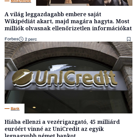
Milliárdosok
A világ leggazdagabb embere saját
Wikipédiát akart, majd magára hagyta. Most
milliók olvasnak ellenőrizetlen információkat
Forbes
2 perc
Bank
Hiába ellenzi a vezérigazgató, 45 milliárd
euróért vinné az UniCredit az egyik
legnagyobb német bankot