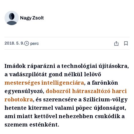
Nagy Zsolt
2018. 5. 9.
perc
Imádok ráparázni a technológiai újításokra,
a vadászpilótát gond nélkül lelövő
mesterséges intelligenciára
, a farönkön
egyensúlyozó,
dobozról hátraszaltózó harci
robotokra
, és szerencsére a Szilícium-völgy
hetente kitermel valami pöpec újdonságot,
ami miatt kettővel nehezebben csukódik a
szemem esténként.