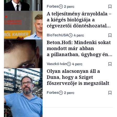
Forbes
2 perc
A teljesítmény árnyoldala –
a kiégés biológiája a
cégvezetői döntéshozatal
mögött
BioTechUSA
4 perc
Politika
Beton.Hofi: Mindenki sokat
mondott már abban
a pillanatban, úgyhogy én
a legsarkosabb
Vaszkó Iván
4 perc
gondolataimat akartam
Content Lab HUB
Olyan alacsonyan áll a
kimondani
Duna, hogy a Sziget
főszervezője is megszólalt
Forbes
2 perc
Forbes-sztori