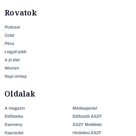
Rovatok
Podcast
Üzlet
Pénz
Legyél jobb
A jó élet
Women
Napi címlap
Oldalak
A magazin
Médiaajanlat
Előfizetés
Előfizetői ÁSZF
Esemény
ÁSZF Melléklet
Kapcsolat
Hirdetési ÁSZF