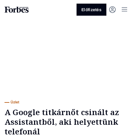
Előfizetés
Vagy fedezze fel a következő
témákat
Üzlet
Pénz
Zöld
Legyél jobb!
Üzlet
A Google titkárnőt csinált az
Assistantből, aki helyettünk
telefonál