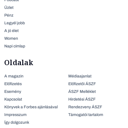
Üzlet
Pénz
Legyél jobb
A jó élet
Women
Napi címlap
Oldalak
A magazin
Médiaajanlat
Előfizetés
Előfizetői ÁSZF
Esemény
ÁSZF Melléklet
Kapcsolat
Hirdetési ÁSZF
Könyvek a Forbes ajánlásával
Rendezveny ÁSZF
Impresszum
Támogatói tartalom
Így dolgozunk