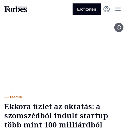
Előfizetés
Fotó
Vagy fedezze fel a következő
témákat
Üzlet
Pénz
Zöld
Legyél jobb!
Startup
Ekkora üzlet az oktatás: a
szomszédból indult startup
több mint 100 milliárdból