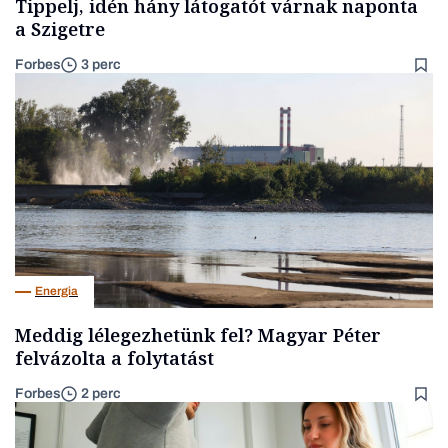
Tippelj, idén hány látogatót várnak naponta
a Szigetre
Forbes
3 perc
Energia
Meddig lélegezhetünk fel? Magyar Péter
felvázolta a folytatást
Forbes
2 perc