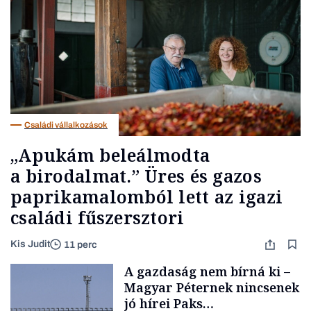
Családi vállalkozások
„Apukám beleálmodta
a birodalmat.” Üres és gazos
paprikamalomból lett az igazi
családi fűszersztori
Kis Judit
11 perc
A gazdaság nem bírná ki –
Magyar Péternek nincsenek
jó hírei Paks