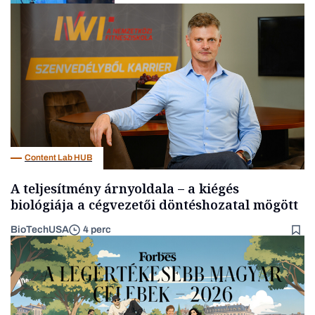
Elszámoltatás
Content Lab HUB
A teljesítmény árnyoldala – a kiégés
biológiája a cégvezetői döntéshozatal mögött
BioTechUSA
4 perc