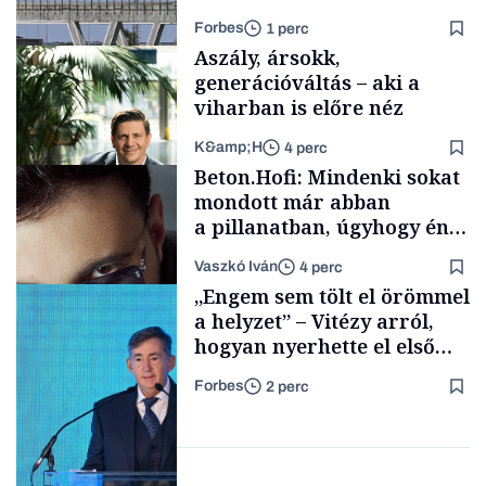
újraindításáról
Forbes
1 perc
Aszály, ársokk,
generációváltás – aki a
viharban is előre néz
K&amp;H
4 perc
Energia
Beton.Hofi: Mindenki sokat
mondott már abban
a pillanatban, úgyhogy én
a legsarkosabb
Vaszkó Iván
4 perc
gondolataimat akartam
TÁMOGATÓI
„Engem sem tölt el örömmel
TARTALOM
kimondani
a helyzet” – Vitézy arról,
hogyan nyerhette el első
tenderét Mészárosék cége a
Forbes
2 perc
Tisza-kormány alatt
Forbes-sztori