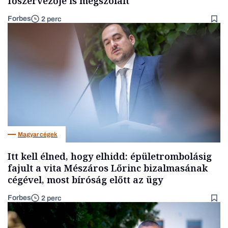
főszervezője is megszólalt
Forbes
2 perc
Magyar cégek
Itt kell élned, hogy elhidd: épületrombolásig
fajult a vita Mészáros Lőrinc bizalmasának
cégével, most bíróság előtt az ügy
Forbes
2 perc