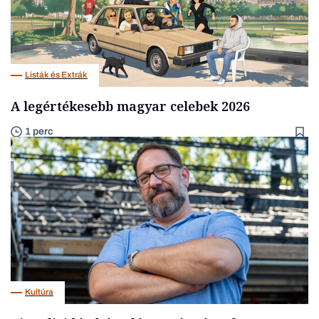
Listák és Extrák
A legértékesebb magyar celebek 2026
1 perc
Kultúra