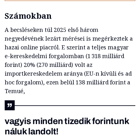
Számokban
A becsléseken túl 2025 első három
negyedévének lezárt mérései is megérkeztek a
hazai online piacról. E szerint a teljes magyar
e-kereskedelmi forgalomban (1 318 milliárd
forint) 20% (270 milliárd) volt az
importkereskedelem aránya (EU-n kívüli és ad
hoc forgalom), ezen belül 138 milliárd forint a
Temué,
vagyis minden tizedik forintunk
náluk landolt!