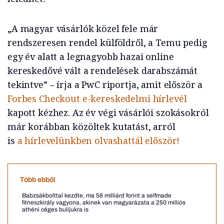
„A magyar vásárlók közel fele már
rendszeresen rendel külföldről, a Temu pedig
egy év alatt a legnagyobb hazai online
kereskedővé vált a rendelések darabszámát
tekintve” – írja a PwC riportja, amit először a
Forbes Checkout e-kereskedelmi hírlevél
kapott kézhez. Az év végi vásárlói szokásokról
már korábban közöltek kutatást, arról
is
a hírlevelünkben olvashattál először!
Több ebből
Babzsákbolttal kezdte, ma 58 milliárd forint a selfmade
fitneszkirály vagyona, akinek van magyarázata a 250 milliós
athéni céges bulijukra is