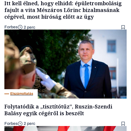
Itt kell élned, hogy elhidd: épületrombolásig
fajult a vita Mészáros Lőrinc bizalmasának
cégével, most bíróság előtt az ügy
Forbes
2 perc
Elszámoltatás
Folytatódik a „tisztítótűz”, Ruszin-Szendi
Balásy egyik cégéről is beszélt
Forbes
2 perc