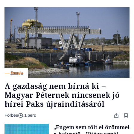
Energia
A gazdaság nem bírná ki –
Magyar Péternek nincsenek jó
hírei Paks újraindításáról
Forbes
1 perc
„Engem sem tölt el örömmel
a helyzet” – Vitézy arról,