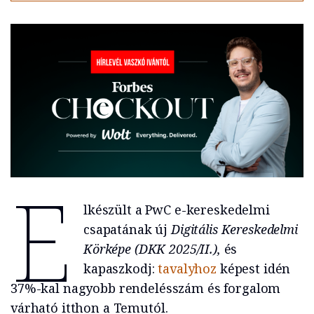
E
lkészült a PwC e-kereskedelmi
csapatának új
Digitális Kereskedelmi
Körképe (DKK 2025/II.),
és
kapaszkodj:
tavalyhoz
képest idén
37%-kal nagyobb rendelésszám és forgalom
várható itthon a Temutól.