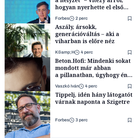
hogyan nyerhette el első
tenderét Mészárosék cége a
Forbes
2 perc
Tisza-kormány alatt
Aszály, ársokk,
generációváltás – aki a
viharban is előre néz
K&amp;H
4 perc
Elszámoltatás
Beton.Hofi: Mindenki sokat
mondott már abban
a pillanatban, úgyhogy én
a legsarkosabb
Vaszkó Iván
4 perc
gondolataimat akartam
TÁMOGATÓI
Tippelj, idén hány látogatót
TARTALOM
kimondani
várnak naponta a Szigetre
Forbes
3 perc
Forbes-sztori