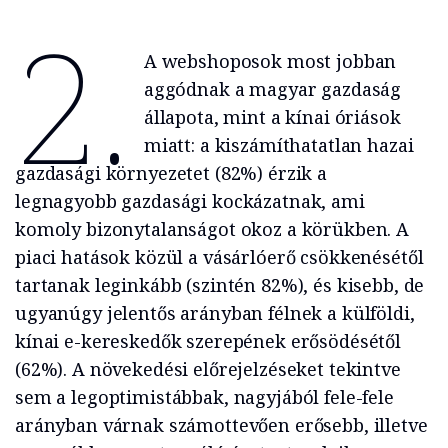
2.
A webshoposok most jobban
aggódnak a magyar gazdaság
állapota, mint a kínai óriások
miatt: a kiszámíthatatlan hazai
gazdasági környezetet (82%) érzik a
legnagyobb gazdasági kockázatnak, ami
komoly bizonytalanságot okoz a körükben. A
piaci hatások közül a vásárlóerő csökkenésétől
tartanak leginkább (szintén 82%), és kisebb, de
ugyanúgy jelentős arányban félnek a külföldi,
kínai e-kereskedők szerepének erősödésétől
(62%). A növekedési előrejelzéseket tekintve
sem a legoptimistábbak, nagyjából fele-fele
arányban várnak számottevően erősebb, illetve