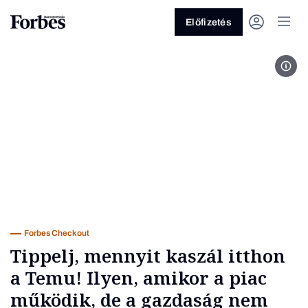
Előfizetés
Illu
Vagy fedezze fel a következő
témákat
Üzlet
Pénz
Zöld
Legyél jobb!
Forbes Checkout
Tippelj, mennyit kaszál itthon
a Temu! Ilyen, amikor a piac
működik, de a gazdaság nem