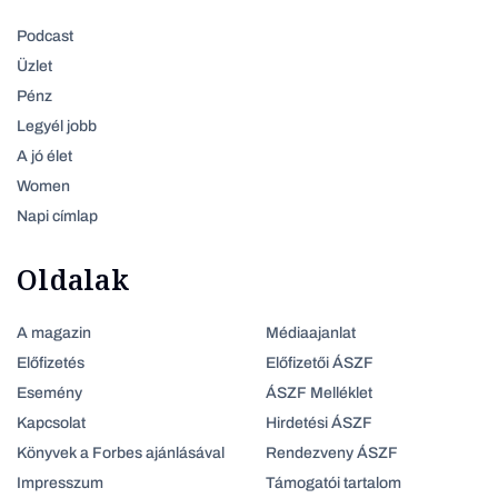
Podcast
Üzlet
Pénz
Legyél jobb
A jó élet
Women
Napi címlap
Oldalak
A magazin
Médiaajanlat
Előfizetés
Előfizetői ÁSZF
Esemény
ÁSZF Melléklet
Kapcsolat
Hirdetési ÁSZF
Könyvek a Forbes ajánlásával
Rendezveny ÁSZF
Impresszum
Támogatói tartalom