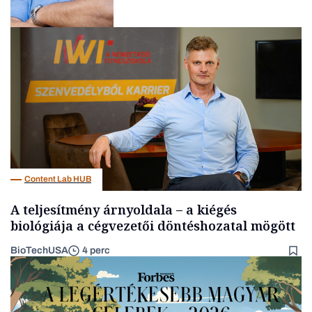
Kultúra
Content Lab HUB
A teljesítmény árnyoldala – a kiégés
biológiája a cégvezetői döntéshozatal mögött
BioTechUSA
4 perc