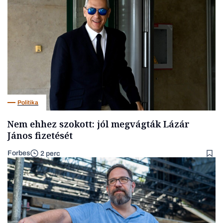
Politika
Nem ehhez szokott: jól megvágták Lázár
János fizetését
Forbes
2 perc