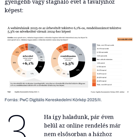
gyengébb vagy stagnáló évet a tavalyihoz
képest:
Forrás: PwC Digitális Kereskedelmi Körkép 2025/II.
3.
Ha így haladunk, pár éven
belül az online rendelés már
nem elsősorban a házhoz