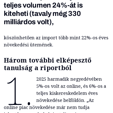
teljes volumen 24%-át is
kiteheti (tavaly még 330
milliárdos volt),
köszönhetően az import több mint 22%-os éves
növekedési ütemének.
Három további elképesztő
tanulság a riportból
1.
2025 harmadik negyedévében
5%-os volt az online, és 6%-os a
teljes kiskereskedelem éves
növekedése belföldön. „Az
online piac növekedése már nem tudja