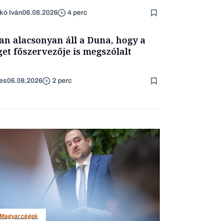
rtam kimondani
kó Iván
06.08.2026
4 perc
an alacsonyan áll a Duna, hogy a
get főszervezője is megszólalt
es
06.08.2026
2 perc
Magyar cégek