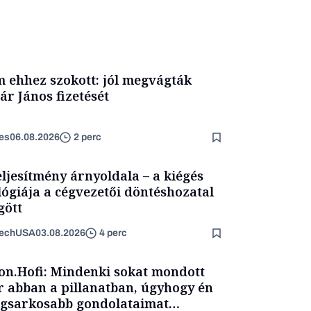
 ehhez szokott: jól megvágták
ár János fizetését
es
06.08.2026
2 perc
eljesítmény árnyoldala – a kiégés
lógiája a cégvezetői döntéshozatal
ött
TechUSA
03.08.2026
4 perc
on.Hofi: Mindenki sokat mondott
 abban a pillanatban, úgyhogy én
egsarkosabb gondolataimat