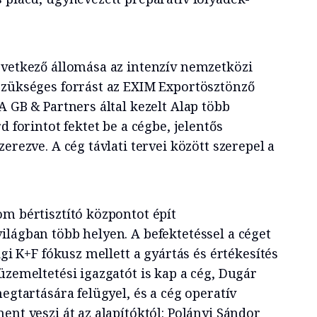
övetkező állomása az intenzív nemzetközi
szükséges forrást az EXIM Exportösztönző
A GB & Partners által kezelt Alap több
d forintot fektet be a cégbe, jelentős
erezve. A cég távlati tervei között szerepel a
om bértisztító központot épít
ilágban több helyen. A befektetéssel a céget
igi K+F fókusz mellett a gyártás és értékesítés
üzemeltetési igazgatót is kap a cég, Dugár
megtartására felügyel, és a cég operatív
ent veszi át az alapítóktól: Polányi Sándor