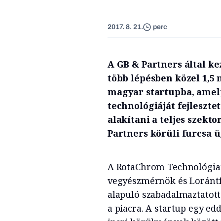
2017. 8. 21.
perc
A GB & Partners által k
több lépésben közel 1,5 
magyar startupba, amely
technológiáját fejleszte
alakítani a teljes szekto
Partners körüli furcsa 
A RotaChrom Technológiai 
vegyészmérnök és Lorántfy
alapuló szabadalmaztatott
a piacra. A startup egy ed