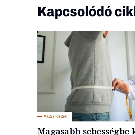
Kapcsolódó cik
Magyar cégek
Magasabb sebességbe k