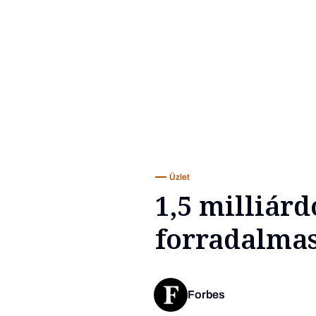
Üzlet
1,5 milliár
forradalmas
Forbes