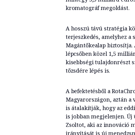
kromatográf megoldást.
A hosszú távú stratégia k
terjeszkedés, amelyhez a 
Magántőkealap biztosítja. 
lépcsőben közel 1,5 milliár
kisebbségi tulajdonrészt sz
tőzsdére lépés is.
A befektetésből a RotaChr
Magyarországon, aztán a v
is átalakítják, hogy az edd
is jobban megjelenjen. Új 
Zsoltot, aki az innováció 
irányítását is új menedzsm