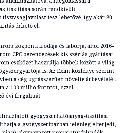
is alkalmazhatóvá: a megoldással a
 tisztítása során rendkívüli
isztaságjavulást tesz lehetővé, így akár 80
rítás érhető el.
hrom központi irodája és laborja, ahol 2016-
rom CPC berendezések kis szériás gyártását
rom eszközét használja többek között a világ
ógyszergyártója is. Az Exim közlénye szerint
évben a cég ugrásszerűen növelte árbevételét,
a 100 millió forintot, ezzel
ő évi forgalmát.
almaztatott gyógyszerhatóanyag-tisztítási
íthatja a gyógyszeriparban jelenleg elterjedt,
 piacú, úgynevezett preparatív folyadék-