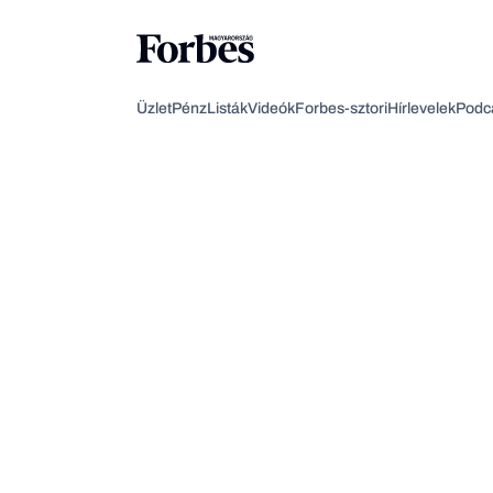
Üzlet
Pénz
Listák
Videók
Forbes-sztori
Hírlevelek
Podc