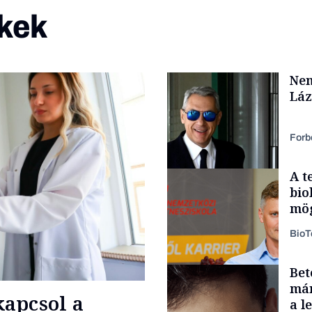
kek
Nem
Láz
Forb
A t
bio
mög
Bio
Bet
Politika
már
apcsol a
a l