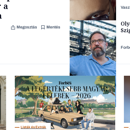
aka
 a
Vasz
n
Oly
Content Lab HUB
Megosztás
Mentés
Szi
Forb
Forbes-sztori
Társadalom
Listák és Extrák