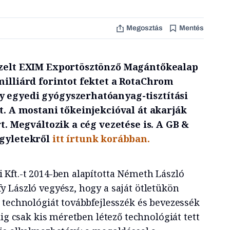
Megosztás
Mentés
ezelt EXIM Exportösztönző Magántőkealap
milliárd forintot fektet a RotaChrom
 egyedi gyógyszerhatóanyag-tisztítási
tt. A mostani tőkeinjekcióval át akarják
rt. Megváltozik a cég vezetése is. A GB &
ügyletekről
itt írtunk korábban.
Kft.-t 2014-ben alapította Németh László
 László vegyész, hogy a saját ötletükön
 technológiát továbbfejlesszék és bevezessék
dig csak kis méretben létező technológiát tett