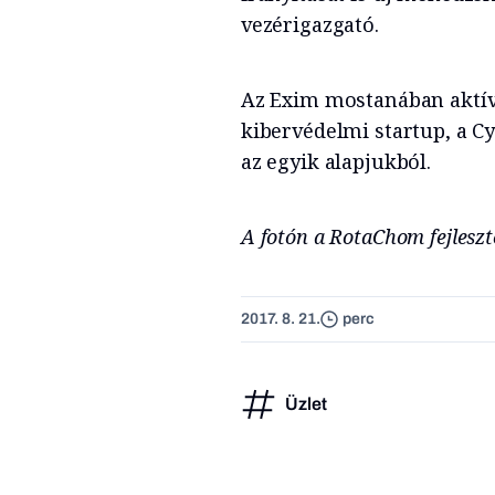
vezérigazgató.
Az Exim mostanában aktív
kibervédelmi startup, a C
az egyik alapjukból.
A fotón a RotaChom fejleszt
2017. 8. 21.
perc
Üzlet