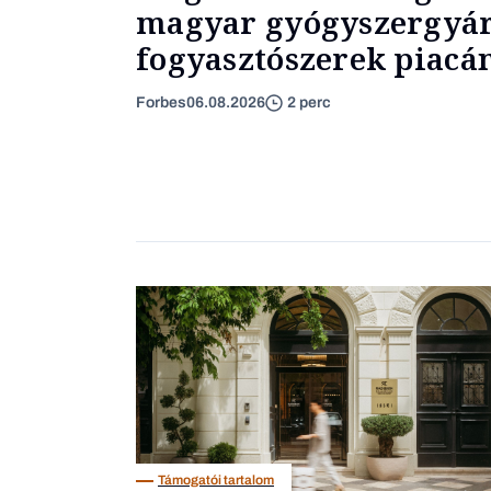
magyar gyógyszergyár
fogyasztószerek piacá
Forbes
06.08.2026
2 perc
Támogatói tartalom