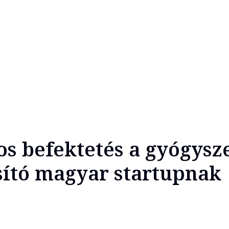
dos befektetés a gyógysz
ító magyar startupnak