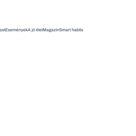
ast
Események
A jó élet
Magazin
Smart habits
Vagy fedezze fel a következő témákat
Üzlet
Pénz
Zöld
Legyél jobb!