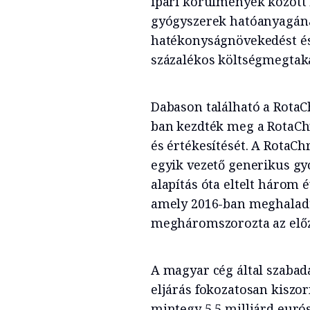
ipari körülmények között 
gyógyszerek hatóanyagának
hatékonyságnövekedést és t
százalékos költségmegtaka
Dabason található a RotaC
ban kezdték meg a RotaCh
és értékesítését. A RotaCh
egyik vezető generikus gy
alapítás óta eltelt három 
amely 2016-ban meghaladta 
megháromszorozta az előz
A magyar cég által szabad
eljárás fokozatosan kiszor
mintegy 5,5 milliárd eurós