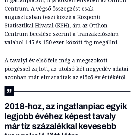
ingatlanpiacon, írja közleményében az Otthon
Centrum. A végső összegzést csak
augusztusban teszi közzé a Központi
Statisztikai Hivatal (KSH), ám az Otthon
Centrum becslése szerint a tranzakciószám
valahol 145 és 150 ezer között fog megállni.
A tavalyi év első fele még a megszokott
pörgéssel zajlott, az utolsó két negyedév adatai
azonban már elmaradtak az előző év értékétől.
2018-hoz, az ingatlanpiac egyik
legjobb évéhez képest tavaly
már tíz százalékkal kevesebb