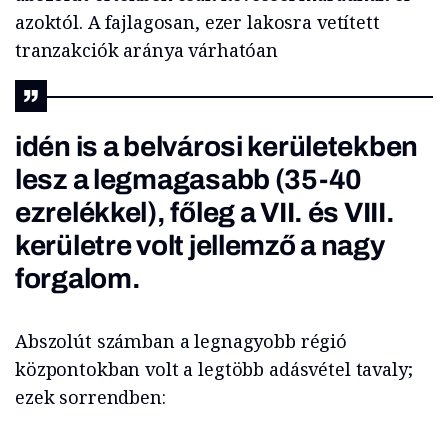
azoktól. A fajlagosan, ezer lakosra vetített
tranzakciók aránya várhatóan
idén is a belvárosi kerületekben
lesz a legmagasabb (35-40
ezrelékkel), főleg a VII. és VIII.
kerületre volt jellemző a nagy
forgalom.
Abszolút számban a legnagyobb régió
központokban volt a legtöbb adásvétel tavaly;
ezek sorrendben: