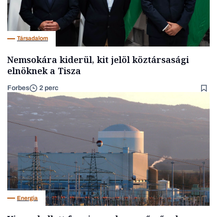
Társadalom
Nemsokára kiderül, kit jelöl köztársasági
elnöknek a Tisza
Forbes
2 perc
Energia