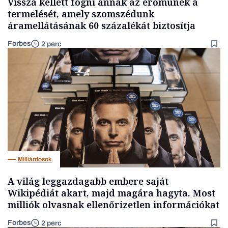
Vissza kellett fogni annak az erőműnek a
termelését, amely szomszédunk
áramellátásának 60 százalékát biztosítja
Forbes
2 perc
Milliárdosok
A világ leggazdagabb embere saját
Wikipédiát akart, majd magára hagyta. Most
milliók olvasnak ellenőrizetlen információkat
Forbes
2 perc