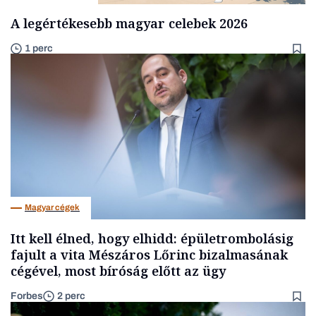
A legértékesebb magyar celebek 2026
1 perc
Magyar cégek
Itt kell élned, hogy elhidd: épületrombolásig
fajult a vita Mészáros Lőrinc bizalmasának
cégével, most bíróság előtt az ügy
Forbes
2 perc