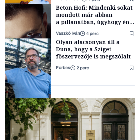
Politika
Beton.Hofi: Mindenki sokat
mondott már abban
a pillanatban, úgyhogy én
a legsarkosabb
Vaszkó Iván
4 perc
gondolataimat akartam
Content Lab HUB
Olyan alacsonyan áll a
kimondani
Duna, hogy a Sziget
főszervezője is megszólalt
Forbes
2 perc
Forbes-sztori
Társadalom