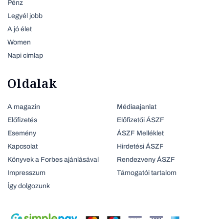
Pénz
Legyél jobb
A jó élet
Women
Napi címlap
Oldalak
A magazin
Médiaajanlat
Előfizetés
Előfizetői ÁSZF
Esemény
ÁSZF Melléklet
Kapcsolat
Hirdetési ÁSZF
Könyvek a Forbes ajánlásával
Rendezveny ÁSZF
Impresszum
Támogatói tartalom
Így dolgozunk