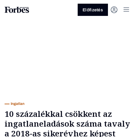
Előfizetés
Vagy fedezze fel a következő
témákat
Üzlet
Pénz
Zöld
Legyél jobb!
Ingatlan
10 százalékkal csökkent az
ingatlaneladások száma tavaly
a 2018-as sikerévhez képest