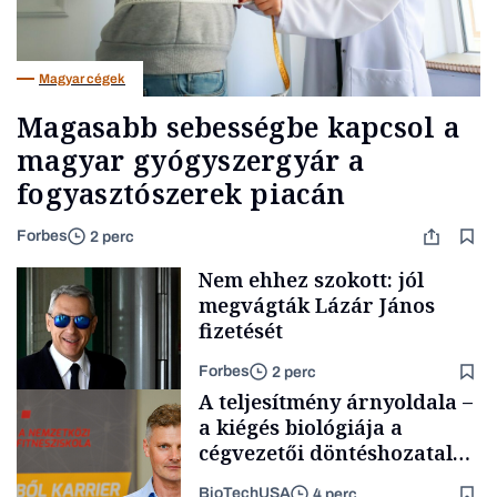
Magyar cégek
Magasabb sebességbe kapcsol a
magyar gyógyszergyár a
fogyasztószerek piacán
Forbes
2 perc
Nem ehhez szokott: jól
megvágták Lázár János
fizetését
Forbes
2 perc
A teljesítmény árnyoldala –
a kiégés biológiája a
cégvezetői döntéshozatal
mögött
BioTechUSA
4 perc