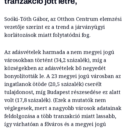
tranzakció jött létre,
Soóki-Tóth Gábor, az Otthon Centrum elemzési
vezetője szerint ez a trend a járványügyi
korlátozások miatt folytatódni fog.
Az adásvételek harmada a nem megyei jogú
városokban történt (34,2 százalék), míg a
községekben az adásvételek bő negyedét
bonyolították le. A 23 megyei jogú városban az
ingatlanok ötöde (20,5 százalék) cserélt
tulajdonost, míg Budapest részesedése ez alatt
volt (17,8 százalék). (Ezek a mutatók nem
véglegesek, mert a nagyobb városok adatainak
feldolgozása a több tranzakció miatt lassabb,
így várhatóan a főváros és a megyei jogú