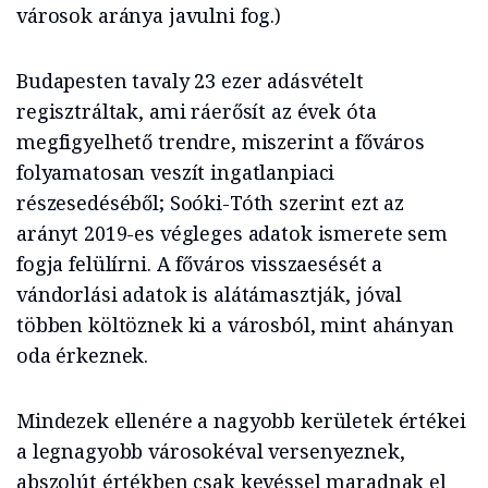
városok aránya javulni fog.)
Budapesten tavaly 23 ezer adásvételt
regisztráltak, ami ráerősít az évek óta
megfigyelhető trendre, miszerint a főváros
folyamatosan veszít ingatlanpiaci
részesedéséből; Soóki-Tóth szerint ezt az
arányt 2019-es végleges adatok ismerete sem
fogja felülírni. A főváros visszaesését a
vándorlási adatok is alátámasztják, jóval
többen költöznek ki a városból, mint ahányan
oda érkeznek.
Mindezek ellenére a nagyobb kerületek értékei
a legnagyobb városokéval versenyeznek,
abszolút értékben csak kevéssel maradnak el