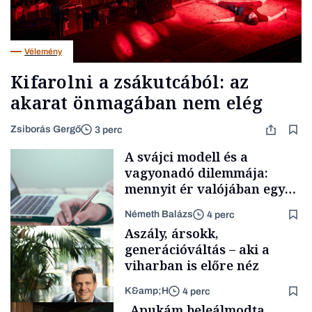
Vélemény
Kifarolni a zsákutcából: az
akarat önmagában nem elég
Zsiborás Gergő
3 perc
A svájci modell és a
vagyonadó dilemmája:
mennyit ér valójában egy
vállalkozás?
Németh Balázs
4 perc
Aszály, ársokk,
generációváltás – aki a
viharban is előre néz
K&amp;H
4 perc
Vélemény
„Apukám beleálmodta