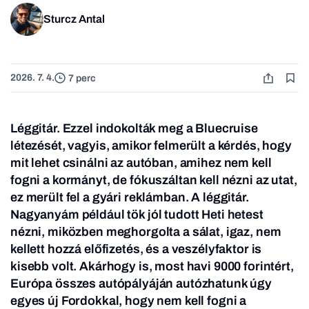
Sturcz Antal
2026. 7. 4.
7 perc
Léggitár. Ezzel indokolták meg a Bluecruise
létezését, vagyis, amikor felmerült a kérdés, hogy
mit lehet csinálni az autóban, amihez nem kell
fogni a kormányt, de fókuszáltan kell nézni az utat,
ez merült fel a gyári reklámban. A léggitár.
Nagyanyám például tök jól tudott Heti hetest
nézni, miközben meghorgolta a sálat, igaz, nem
kellett hozzá előfizetés, és a veszélyfaktor is
kisebb volt. Akárhogy is, most havi 9000 forintért,
Európa összes autópályáján autózhatunk úgy
egyes új Fordokkal, hogy nem kell fogni a