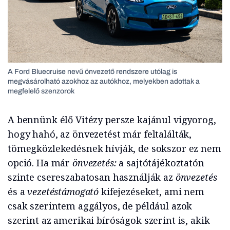
A Ford Bluecruise nevű önvezető rendszere utólag is
megvásárolható azokhoz az autókhoz, melyekben adottak a
megfelelő szenzorok
A bennünk élő Vitézy persze kajánul vigyorog,
hogy hahó, az önvezetést már feltalálták,
tömegközlekedésnek hívják, de sokszor ez nem
opció. Ha már
önvezetés:
a sajtótájékoztatón
szinte csereszabatosan használják az
önvezetés
és a
vezetéstámogató
kifejezéseket, ami nem
csak szerintem aggályos, de például azok
szerint az amerikai bíróságok szerint is, akik