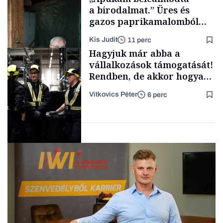
a birodalmat.” Üres és
gazos paprikamalomból
lett az igazi családi
Kis Judit
11 perc
fűszersztori
TÁMOGATÓI
Hagyjuk már abba a
TARTALOM
vállalkozások támogatását!
Rendben, de akkor hogyan
segítsünk nekik?
Vitkovics Péter
6 perc
Családi
vállalkozások
Vélemény