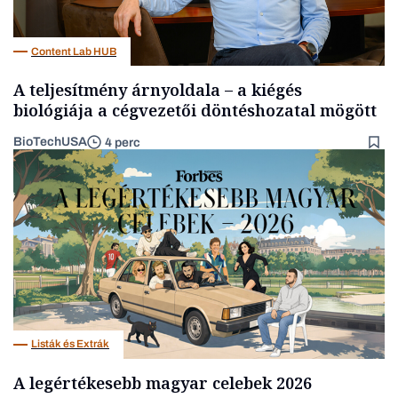
Content Lab HUB
A teljesítmény árnyoldala – a kiégés
biológiája a cégvezetői döntéshozatal mögött
BioTechUSA
4 perc
Listák és Extrák
A legértékesebb magyar celebek 2026