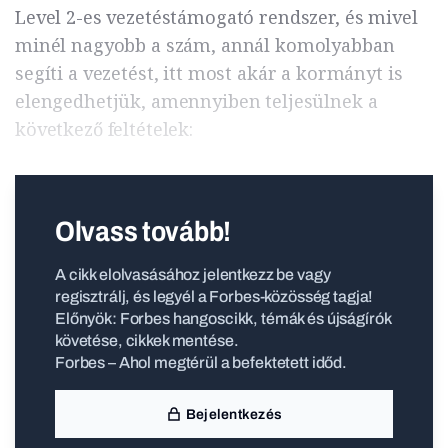
Level 2-es vezetéstámogató rendszer, és mivel
minél nagyobb a szám, annál komolyabban
segíti a vezetést, itt most akár a kormányt is
elengedhetjük, amennyiben teljesülnek a
következő feltételek:
Olvass tovább!
A cikk elolvasásához jelentkezz be vagy
regisztrálj, és legyél a Forbes-közösség tagja!
Előnyök: Forbes hangoscikk, témák és újságírók
követése, cikkek mentése.
Forbes – Ahol megtérül a befektetett időd.
Bejelentkezés