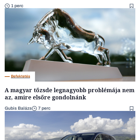
1 perc
Befektetés
A magyar tőzsde legnagyobb problémája nem
az, amire elsőre gondolnánk
Gubis Balázs
7 perc