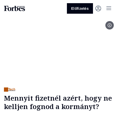
Előfizetés
Fotó
Vagy fedezze fel a következő
témákat
Üzlet
Pénz
Zöld
Legyél jobb!
Tech
Mennyit fizetnél azért, hogy ne
kelljen fognod a kormányt?