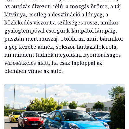
az autózás élvezeti célú, a mozgás öröme, a táj
látványa, esetleg a desztináció a lényeg, a
közlekedés viszont a szükséges rossz, amikor
gyalogtempóval csorgunk lámpától lámpáig,
pusztán mert muszáj. Utóbbi az, amit bármikor
a gép kezébe adnék, sokszor fantáziálok róla,
mi mindent tudnék megoldani nyomorúságos
városátkelés alatt, ha csak laptoppal az
ölemben vinne az autó.