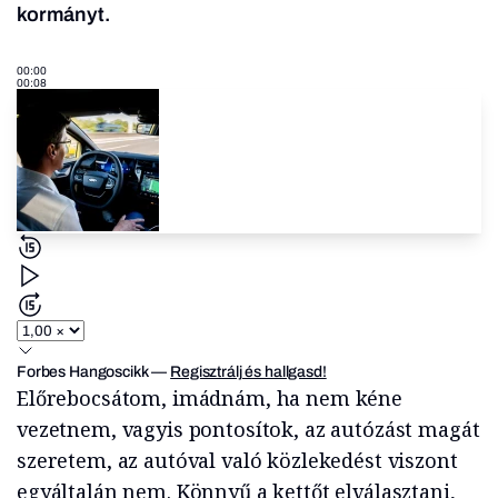
kormányt.
00:00
00:08
Forbes Hangoscikk
—
Regisztrálj és hallgasd!
Előrebocsátom, imádnám, ha nem kéne
vezetnem, vagyis pontosítok, az autózást magát
szeretem, az autóval való közlekedést viszont
egyáltalán nem. Könnyű a kettőt elválasztani,