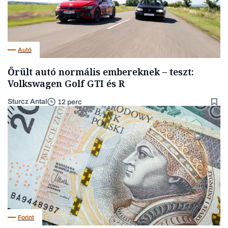
Autó
Őrült autó normális embereknek – teszt:
Volkswagen Golf GTI és R
Sturcz Antal
12 perc
Forint