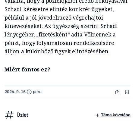
vállalta, hogy a pozíciójából eredő befolyásával
Schadl kéréseire elintéz konkrét ügyeket,
például a jól jövedelmező végrehajtói
kinevezéseket. Az ügyészség szerint Schadl
lényegében „fizetésként” adta Völnernek a
pénzt, hogy folyamatosan rendelkezésére
álljon a különböző ügyek elintézésében.
Miért fontos ez?
2024. 9. 16.
perc
Üzlet
Téma követése