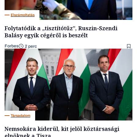
Elszámoltatás
Folytatódik a „tisztítótűz”, Ruszin-Szendi
Balásy egyik cégéről is beszélt
Forbes
2 perc
Társadalom
Nemsokára kiderül, kit jelöl köztársasági
elnöknek a Tisza