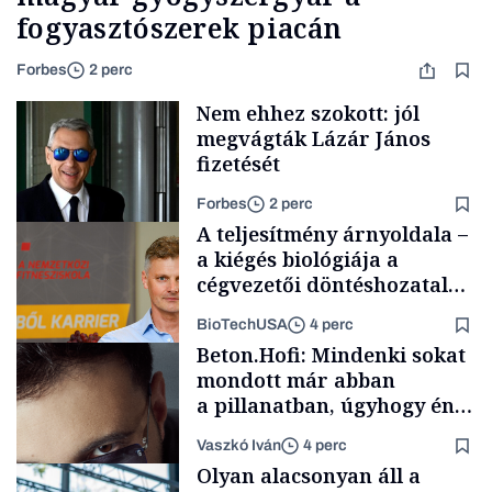
fogyasztószerek piacán
Forbes
2 perc
Nem ehhez szokott: jól
megvágták Lázár János
fizetését
Forbes
2 perc
A teljesítmény árnyoldala –
a kiégés biológiája a
cégvezetői döntéshozatal
mögött
BioTechUSA
4 perc
Politika
Beton.Hofi: Mindenki sokat
mondott már abban
a pillanatban, úgyhogy én
a legsarkosabb
Vaszkó Iván
4 perc
gondolataimat akartam
Content Lab HUB
Olyan alacsonyan áll a
kimondani