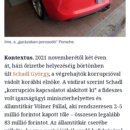
Íme, a „garázsban porosodó” Porsche.
Kontextus.
2021 novemberétől két éven
át, házi őrizetbe helyezéséig börtönben
ült
Schadl György
, a végrehajtók korrupcióval
vádolt korábbi elnöke. A vádirat szerint Schadl
„korrupciós kapcsolatot alakított ki” a fideszes
volt igazságügyi miniszterhelyettes és
államtitkár Völner Pállal, aki rendszeresen 2–5
millió forintot kapott tőle – összesen legalább
83 millió forintot. Az államtitkár cserébe