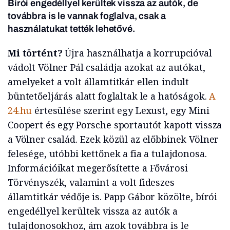
Bírói engedéllyel kerültek vissza az autók, de
továbbra is le vannak foglalva, csak a
használatukat tették lehetővé.
Mi történt?
Újra használhatja a korrupcióval
vádolt Völner Pál családja azokat az autókat,
amelyeket a volt államtitkár ellen indult
büntetőeljárás alatt foglaltak le a hatóságok.
A
24.hu
értesülése szerint egy Lexust, egy Mini
Coopert és egy Porsche sportautót kapott vissza
a Völner család. Ezek közül az előbbinek Völner
felesége, utóbbi kettőnek a fia a tulajdonosa.
Információikat megerősítette a Fővárosi
Törvényszék, valamint a volt fideszes
államtitkár védője is. Papp Gábor közölte, bírói
engedéllyel kerültek vissza az autók a
tulajdonosokhoz, ám azok továbbra is le