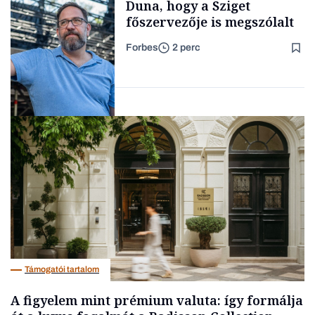
Duna, hogy a Sziget
főszervezője is megszólalt
Forbes
2 perc
Forbes-sztori
Társadalom
Támogatói tartalom
A figyelem mint prémium valuta: így formálja