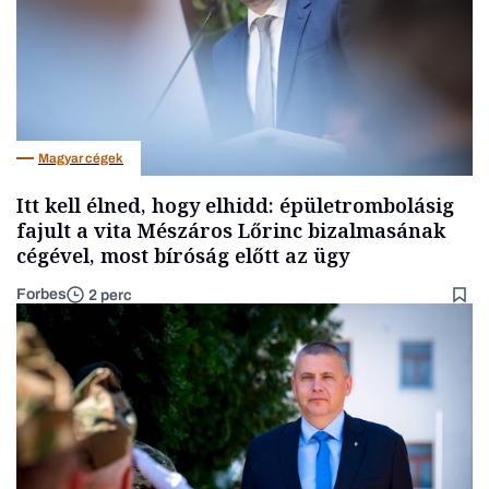
Magyar cégek
Itt kell élned, hogy elhidd: épületrombolásig
fajult a vita Mészáros Lőrinc bizalmasának
cégével, most bíróság előtt az ügy
Forbes
2 perc