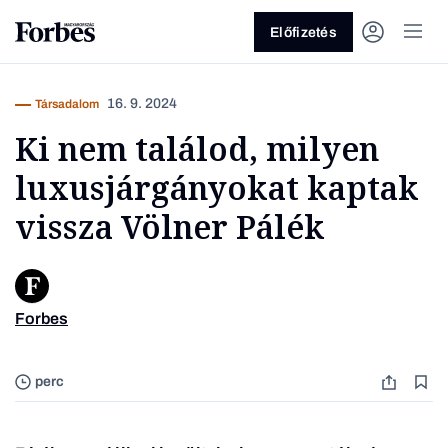
Előfizetés
16. 9. 2024
Társadalom
Ki nem találod, milyen
luxusjárgányokat kaptak
vissza Völner Pálék
Vagy fedezze fel a következő
témákat
Forbes
Eszterg
Üzlet
Pénz
Zöld
Legyél jobb!
perc