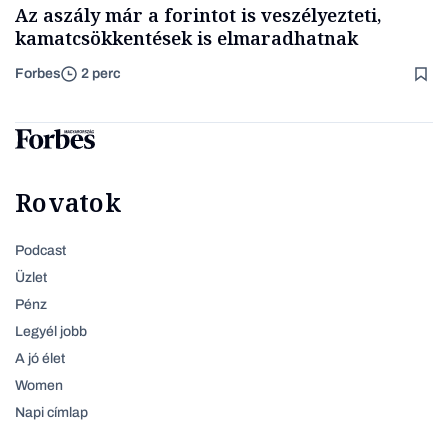
Az aszály már a forintot is veszélyezteti,
kamatcsökkentések is elmaradhatnak
Forbes
2 perc
Rovatok
Podcast
Üzlet
Pénz
Legyél jobb
A jó élet
Women
Napi címlap