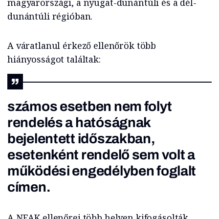
magyarországi, a nyugat-dunántúli és a dél-
dunántúli régióban.
A váratlanul érkező ellenőrök több
hiányosságot találtak:
számos esetben nem folyt
rendelés a hatóságnak
bejelentett időszakban,
esetenként rendelő sem volt a
működési engedélyben foglalt
címen.
A NEAK ellenőrei több helyen kifogásolták,