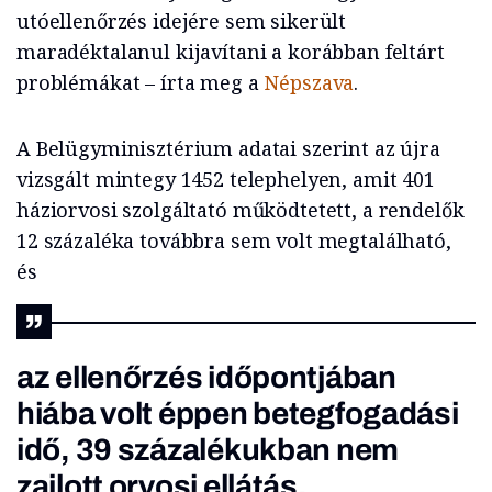
utóellenőrzés idejére sem sikerült
maradéktalanul kijavítani a korábban feltárt
problémákat – írta meg a
Népszava
.
A Belügyminisztérium adatai szerint az újra
vizsgált mintegy 1452 telephelyen, amit 401
háziorvosi szolgáltató működtetett, a rendelők
12 százaléka továbbra sem volt megtalálható,
és
az ellenőrzés időpontjában
hiába volt éppen betegfogadási
idő, 39 százalékukban nem
zajlott orvosi ellátás.