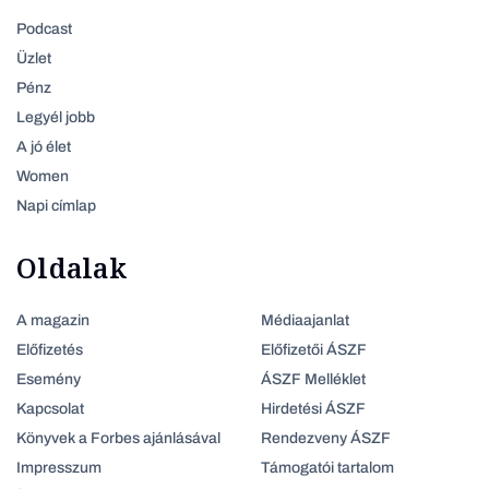
Podcast
Üzlet
Pénz
Legyél jobb
A jó élet
Women
Napi címlap
Oldalak
A magazin
Médiaajanlat
Előfizetés
Előfizetői ÁSZF
Esemény
ÁSZF Melléklet
Kapcsolat
Hirdetési ÁSZF
Könyvek a Forbes ajánlásával
Rendezveny ÁSZF
Impresszum
Támogatói tartalom