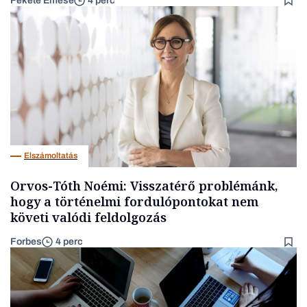
Fekete Emese
4 perc
Elszámoltatás
Orvos-Tóth Noémi: Visszatérő problémánk,
hogy a történelmi fordulópontokat nem
követi valódi feldolgozás
Forbes
4 perc