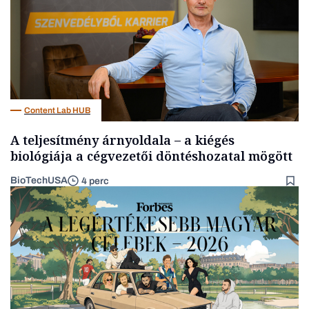
Content Lab HUB
A teljesítmény árnyoldala – a kiégés
biológiája a cégvezetői döntéshozatal mögött
BioTechUSA
4 perc