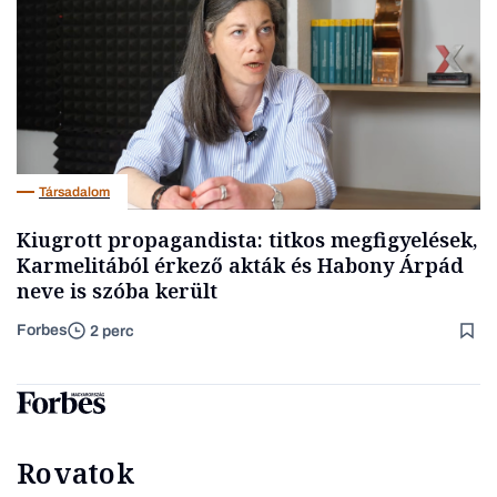
Társadalom
Kiugrott propagandista: titkos megfigyelések,
Karmelitából érkező akták és Habony Árpád
neve is szóba került
Forbes
2 perc
Rovatok