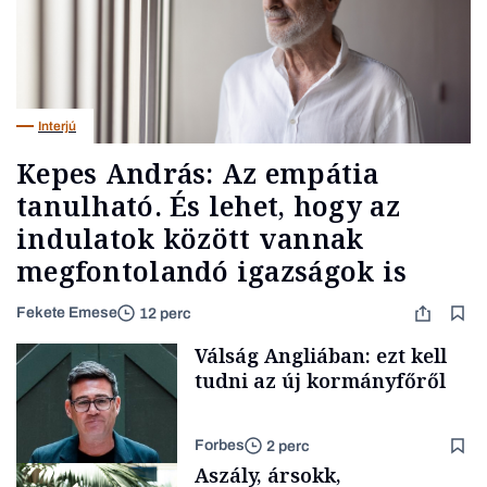
Interjú
Kepes András: Az empátia
tanulható. És lehet, hogy az
indulatok között vannak
megfontolandó igazságok is
Fekete Emese
12 perc
Válság Angliában: ezt kell
tudni az új kormányfőről
Forbes
2 perc
Aszály, ársokk,