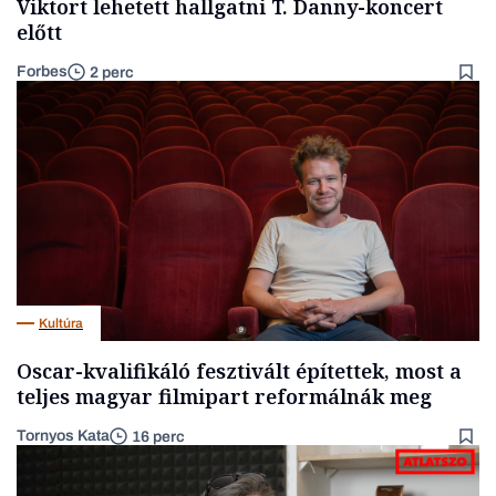
Viktort lehetett hallgatni T. Danny-koncert
előtt
Forbes
2 perc
Kultúra
Oscar-kvalifikáló fesztivált építettek, most a
teljes magyar filmipart reformálnák meg
Tornyos Kata
16 perc