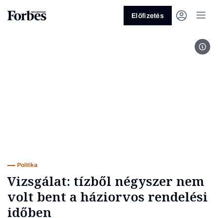
Előfizetés
Fotó
Vagy fedezze fel a következő
témákat
Üzlet
Pénz
Zöld
Legyél jobb!
Politika
Vizsgálat: tízből négyszer nem
volt bent a háziorvos rendelési
időben