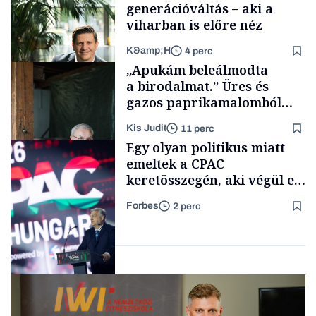
generációváltás – aki a
viharban is előre néz
K&amp;H
4 perc
Politika
„Apukám beleálmodta
a birodalmat.” Üres és
gazos paprikamalomból
lett az igazi családi
Kis Judit
11 perc
fűszersztori
TÁMOGATÓI
Egy olyan politikus miatt
TARTALOM
emeltek a CPAC
keretösszegén, aki végül el
sem jött a Fidesz egyik
Forbes
2 perc
kedvenc rendezvényére
Családi
vállalkozások
Politika