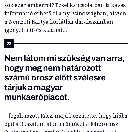
sok ezer emberről? Ezzel kapcsolatban is kevés
információ érhető el a nyilvánosságban, hiszen
a Nemzeti Kártya korlátlan darabszámban
igényelhető és kiadható.
Nem látom mi szükség van arra,
hogy meg nem határozott
számú orosz előtt szélesre
tárjuk a magyar
munkaerőpiacot.
– fogalmazott Rácz, majd hozzátette, hogy hiába
épít a Roszatom atomerőművet a fehérorosz