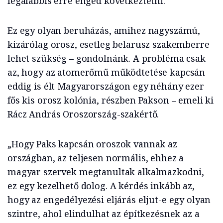
legalábbis erre enged következtetni.
Ez egy olyan beruházás, amihez nagyszámú,
kizárólag orosz, esetleg belarusz szakemberre
lehet szükség – gondolnánk. A probléma csak
az, hogy az atomerőmű működtetése kapcsán
eddig is élt Magyarországon egy néhány ezer
fős kis orosz kolónia, részben Pakson – emeli ki
Rácz András Oroszország-szakértő.
„Hogy Paks kapcsán oroszok vannak az
országban, az teljesen normális, ehhez a
magyar szervek megtanultak alkalmazkodni,
ez egy kezelhető dolog. A kérdés inkább az,
hogy az engedélyezési eljárás eljut-e egy olyan
szintre, ahol elindulhat az építkezésnek az a