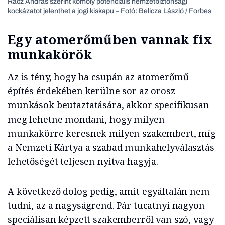
Rácz András szerint komoly potenciális nemzetbiztonsági
kockázatot jelenthet a jogi kiskapu – Fotó: Belicza László / Forbes
Egy atomerőműben vannak fix
munkakörök
Az is tény, hogy ha csupán az atomerőmű-
építés érdekében kerülne sor az orosz
munkások beutaztatására, akkor specifikusan
meg lehetne mondani, hogy milyen
munkakörre keresnek milyen szakembert, míg
a Nemzeti Kártya a szabad munkahelyválasztás
lehetőségét teljesen nyitva hagyja.
A következő dolog pedig, amit egyáltalán nem
tudni, az a nagyságrend. Pár tucatnyi nagyon
speciálisan képzett szakemberről van szó, vagy