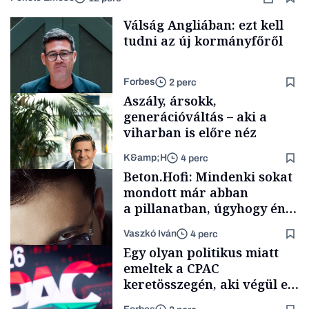
Válság Angliában: ezt kell
tudni az új kormányfőről
Forbes
2 perc
Aszály, ársokk,
generációváltás – aki a
viharban is előre néz
K&amp;H
4 perc
Politika
Beton.Hofi: Mindenki sokat
mondott már abban
a pillanatban, úgyhogy én
a legsarkosabb
Vaszkó Iván
4 perc
gondolataimat akartam
TÁMOGATÓI
Egy olyan politikus miatt
TARTALOM
kimondani
emeltek a CPAC
keretösszegén, aki végül el
sem jött a Fidesz egyik