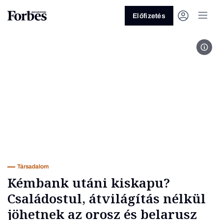
Előfizetés
Fotó
Vagy fedezze fel a következő
témákat
Üzlet
Pénz
Zöld
Legyél jobb!
Társadalom
Kémbank utáni kiskapu?
Családostul, átvilágítás nélkül
jöhetnek az orosz és belarusz