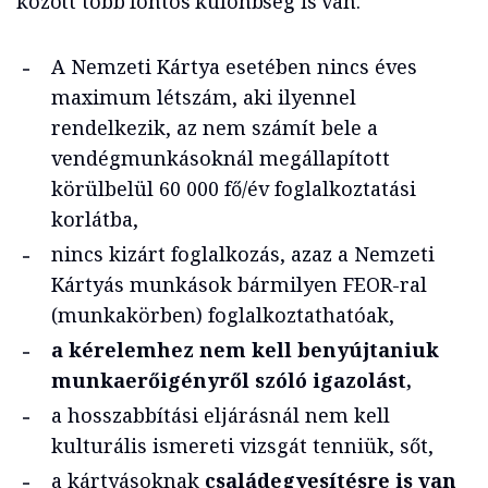
között több fontos különbség is van.
A Nemzeti Kártya esetében nincs éves
maximum létszám, aki ilyennel
rendelkezik, az nem számít bele a
vendégmunkásoknál megállapított
körülbelül 60 000 fő/év foglalkoztatási
korlátba,
nincs kizárt foglalkozás, azaz a Nemzeti
Kártyás munkások bármilyen FEOR-ral
(munkakörben) foglalkoztathatóak,
a kérelemhez nem kell benyújtaniuk
munkaerőigényről szóló igazolást,
a hosszabbítási eljárásnál nem kell
kulturális ismereti vizsgát tenniük, sőt,
a kártyásoknak
családegyesítésre is van