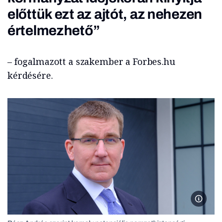
előttük ezt az ajtót, az nehezen
értelmezhető”
– fogalmazott a szakember a Forbes.hu
kérdésére.
Rácz An