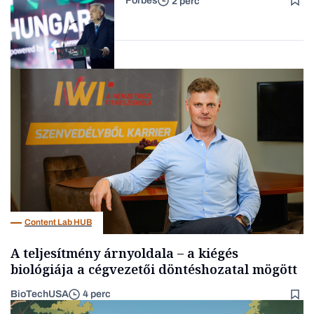
Forbes
2 perc
kedvenc rendezvényére
Forbes-sztori
Politika
Content Lab HUB
A teljesítmény árnyoldala – a kiégés
biológiája a cégvezetői döntéshozatal mögött
BioTechUSA
4 perc