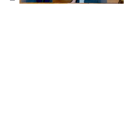
„Éljen az olasz-magyar barátság!” Mutatjuk,
miről tárgyalt Magyar Péter és Giorgia
Meloni
Forbes
1 perc
Politika
Palkovics súlyos állítást tett az akkugyárak
szennyezéséről, rögtön reagált is a
külügyminisztérium