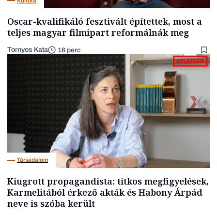
Kultúra
Oscar-kvalifikáló fesztivált építettek, most a
teljes magyar filmipart reformálnák meg
Tornyos Kata
16 perc
Társadalom
Kiugrott propagandista: titkos megfigyelések,
Karmelitából érkező akták és Habony Árpád
neve is szóba került