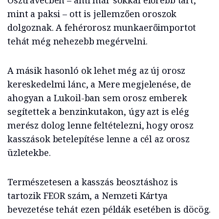
Osztravecben – ami már sokkal előrébb tart,
mint a paksi – ott is jellemzően oroszok
dolgoznak. A fehérorosz munkaerőimportot
tehát még nehezebb megérvelni.
A másik hasonló ok lehet még az új orosz
kereskedelmi lánc, a Mere megjelenése, de
ahogyan a Lukoil-ban sem orosz emberek
segítettek a benzinkutakon, úgy azt is elég
merész dolog lenne feltételezni, hogy orosz
kasszások betelepítése lenne a cél az orosz
üzletekbe.
Természetesen a kasszás beosztáshoz is
tartozik FEOR szám, a Nemzeti Kártya
bevezetése tehát ezen példák esetében is döcög.