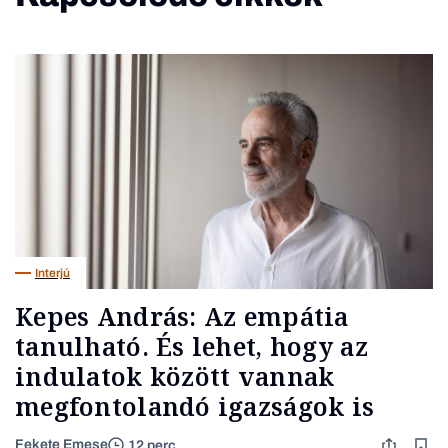
Interjú
Kepes András: Az empátia
tanulható. És lehet, hogy az
indulatok között vannak
megfontolandó igazságok is
Fekete Emese
12 perc