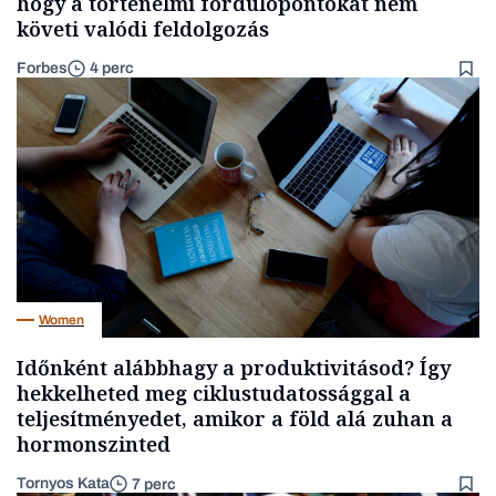
hogy a történelmi fordulópontokat nem
követi valódi feldolgozás
Forbes
4 perc
Women
Időnként alábbhagy a produktivitásod? Így
hekkelheted meg ciklustudatossággal a
teljesítményedet, amikor a föld alá zuhan a
hormonszinted
Tornyos Kata
7 perc