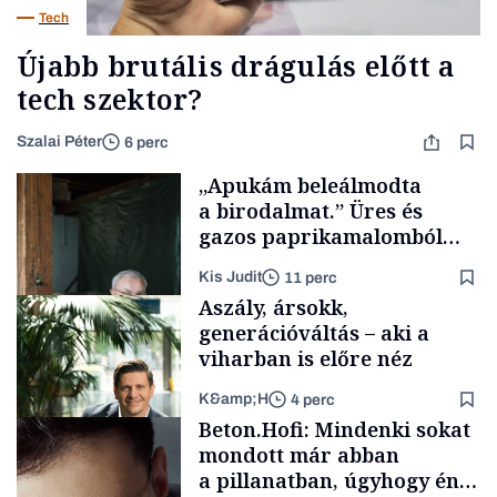
Tech
Újabb brutális drágulás előtt a
tech szektor?
Szalai Péter
6 perc
„Apukám beleálmodta
a birodalmat.” Üres és
gazos paprikamalomból
lett az igazi családi
Kis Judit
11 perc
fűszersztori
Aszály, ársokk,
generációváltás – aki a
viharban is előre néz
K&amp;H
4 perc
Családi
Beton.Hofi: Mindenki sokat
vállalkozások
mondott már abban
a pillanatban, úgyhogy én