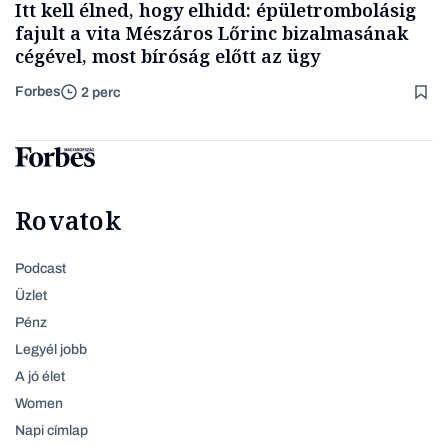
Itt kell élned, hogy elhidd: épületrombolásig
fajult a vita Mészáros Lőrinc bizalmasának
cégével, most bíróság előtt az ügy
Forbes
2 perc
Rovatok
Podcast
Üzlet
Pénz
Legyél jobb
A jó élet
Women
Napi címlap