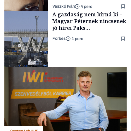
a legsarkosabb
Vaszkó Iván
4 perc
gondolataimat akartam
TÁMOGATÓI
A gazdaság nem bírná ki –
TARTALOM
kimondani
Magyar Péternek nincsenek
jó hírei Paks
újraindításáról
Forbes
1 perc
Forbes-sztori
Energia
Content Lab HUB