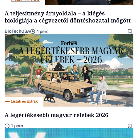
A teljesítmény árnyoldala – a kiégés
biológiája a cégvezetői döntéshozatal mögött
BioTechUSA
4 perc
Listák és Extrák
A legértékesebb magyar celebek 2026
1 perc