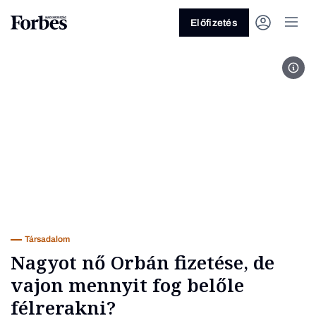
Előfizetés
Buda
Vagy fedezze fel a következő
témákat
Üzlet
Pénz
Zöld
Legyél jobb!
Társadalom
Nagyot nő Orbán fizetése, de
vajon mennyit fog belőle
félrerakni?