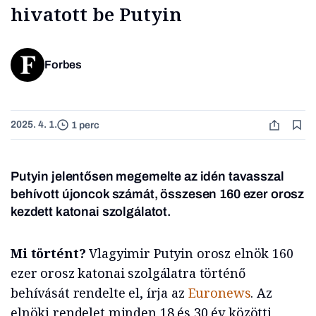
hivatott be Putyin
Forbes
2025. 4. 1.
1 perc
Putyin jelentősen megemelte az idén tavasszal
behívott újoncok számát, összesen 160 ezer orosz
kezdett katonai szolgálatot.
Mi történt?
Vlagyimir Putyin orosz elnök 160
ezer orosz katonai szolgálatra történő
behívását rendelte el, írja az
Euronews
. Az
elnöki rendelet minden 18 és 30 év közötti