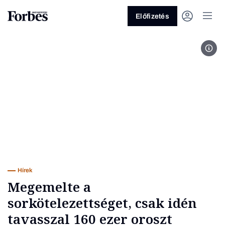
Előfizetés
PUTY
Vagy fedezze fel a következő
témákat
Üzlet
Pénz
Zöld
Legyél jobb!
Hírek
Megemelte a
sorkötelezettséget, csak idén
tavasszal 160 ezer oroszt