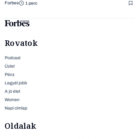
Forbes
1 perc
Rovatok
Podcast
Üzlet
Pénz
Legyél jobb
A jó élet
Women
Napi címlap
Oldalak