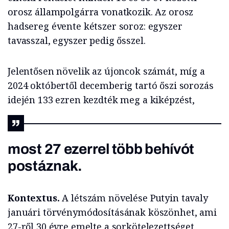
orosz állampolgárra vonatkozik. Az orosz
hadsereg évente kétszer soroz: egyszer
tavasszal, egyszer pedig ősszel.
Jelentősen növelik az újoncok számát, míg a
2024 októbertől decemberig tartó őszi sorozás
idején 133 ezren kezdték meg a kiképzést,
most 27 ezerrel több behívót
postáznak.
Kontextus.
A létszám növelése Putyin tavaly
januári törvénymódosításának köszönhet, ami
27-ről 30 évre emelte a sorkötelezettséget