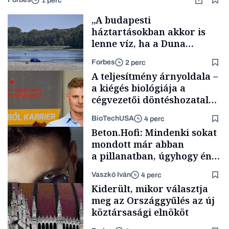
1 perc
„A budapesti
háztartásokban akkor is
lenne víz, ha a Duna
medrében már egy cseppet
Forbes
2 perc
se találnánk”
A teljesítmény árnyoldala –
a kiégés biológiája a
cégvezetői döntéshozatal
mögött
BioTechUSA
4 perc
Energia
Beton.Hofi: Mindenki sokat
mondott már abban
a pillanatban, úgyhogy én
a legsarkosabb
Vaszkó Iván
4 perc
gondolataimat akartam
Content Lab HUB
Kiderült, mikor választja
kimondani
meg az Országgyűlés az új
köztársasági elnököt