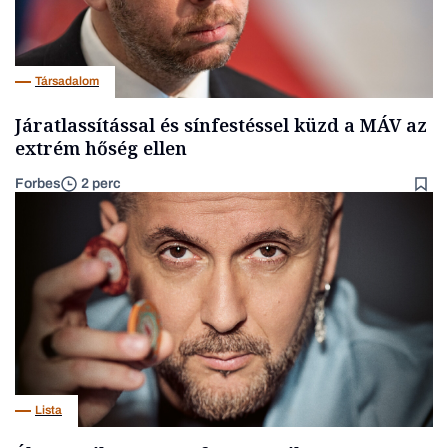
Társadalom
Járatlassítással és sínfestéssel küzd a MÁV az
extrém hőség ellen
Forbes
2 perc
Lista