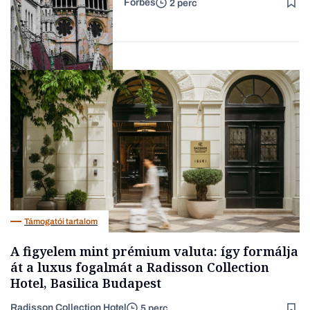
Forbes
2 perc
Forbes-sztori
Politika
Támogatói tartalom
A figyelem mint prémium valuta: így formálja
át a luxus fogalmát a Radisson Collection
Hotel, Basilica Budapest
Radisson Collection Hotel
5 perc