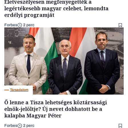
Életveszélyesen megfenyegették a
legértékesebb magyar celebet, lemondta
erdélyi programját
Forbes
2 perc
Társadalom
Ő lenne a Tisza lehetséges köztársasági
elnök-jelöltje? Új nevet dobhatott be a
kalapba Magyar Péter
Forbes
2 perc