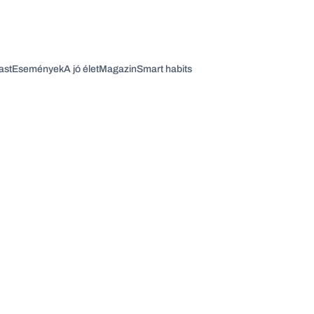
ast
Események
A jó élet
Magazin
Smart habits
Vagy fedezze fel a következő témákat
Üzlet
Pénz
Zöld
Legyél jobb!