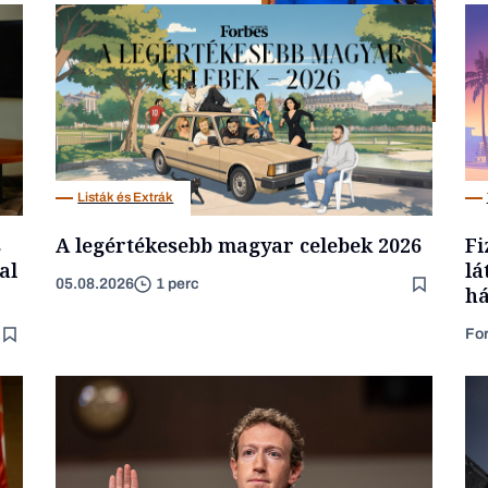
Politika
Listák és Extrák
s
A legértékesebb magyar celebek 2026
Fi
al
lá
05.08.2026
1 perc
há
Fo