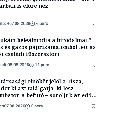
arban is előre néz
mp;H
07.08.2026
4 perc
ukám beleálmodta a birodalmat.”
s és gazos paprikamalomból lett az
zi családi fűszersztori
udit
08.08.2026
11 perc
társasági elnököt jelöl a Tisza,
denki azt találgatja, ki lesz
mbaton a befutó – soroljuk az eddig
merült neveket
es
07.08.2026
2 perc