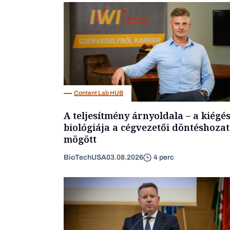
Content Lab HUB
A teljesítmény árnyoldala – a kiégé
biológiája a cégvezetői döntéshozat
mögött
BioTechUSA
03.08.2026
4 perc