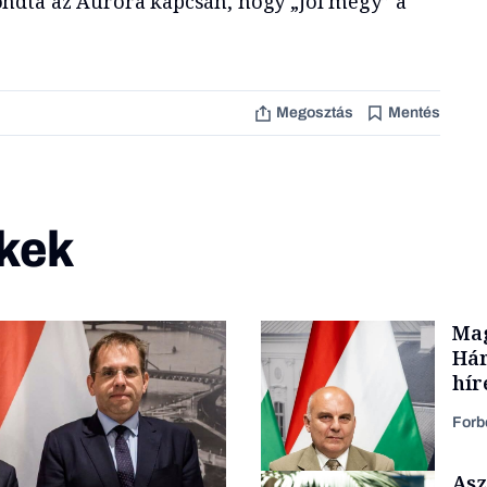
ndta az Auróra kapcsán, hogy „jól megy” a
Megosztás
Mentés
kek
Mag
Hár
hír
Forb
Asz