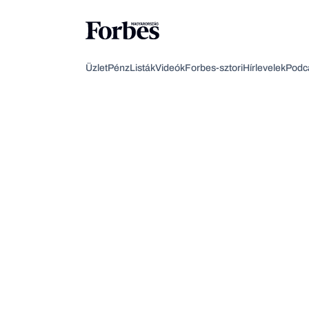
Üzlet
Pénz
Listák
Videók
Forbes-sztori
Hírlevelek
Podc