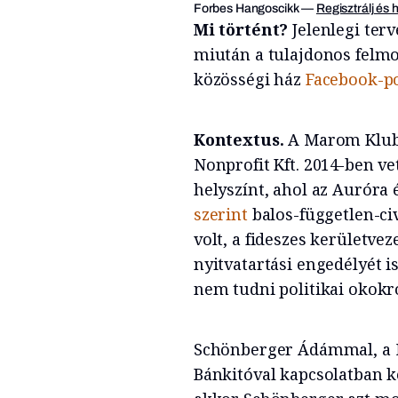
Forbes Hangoscikk
—
Regisztrálj és 
Mi történt?
Jelenlegi ter
miután a tulajdonos felmon
közösségi ház
Facebook-po
Kontextus.
A Marom Klub 
Nonprofit Kft. 2014-ben
ve
helyszínt, ahol az Auróra
szerint
balos-független-ci
volt, a fideszes kerületvez
nyitvatartási engedélyét i
nem tudni politikai okokró
Schönberger Ádámmal, a 
Bánkitóval kapcsolatban k