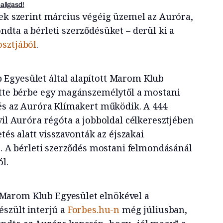
hallgasd!
vek szerint március végéig üzemel az Auróra,
dta a bérleti szerződésüket – derül ki a
sztjából
.
Egyesület által alapított Marom Klub
tte bérbe egy magánszemélytől a mostani
 és az Auróra Klímakert működik. A 444
vil Auróra régóta a jobboldal célkeresztjében
etés alatt visszavonták az éjszakai
s. A bérleti szerződés mostani felmondásánál
l.
Marom Klub Egyesület elnökével a
észült interjú a
Forbes.hu-n
még júliusban,