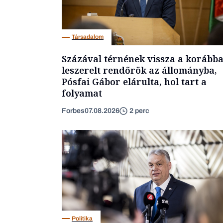
Társadalom
Százával térnének vissza a korább
leszerelt rendőrök az állományba,
Pósfai Gábor elárulta, hol tart a
folyamat
Forbes
07.08.2026
2 perc
Politika