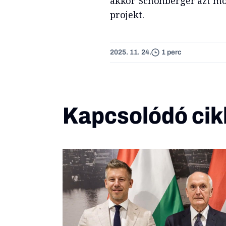
akkor Schönberger azt mo
projekt.
2025. 11. 24.
1 perc
Kapcsolódó cik