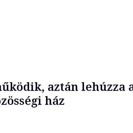
űködik, aztán lehúzza a
zösségi ház