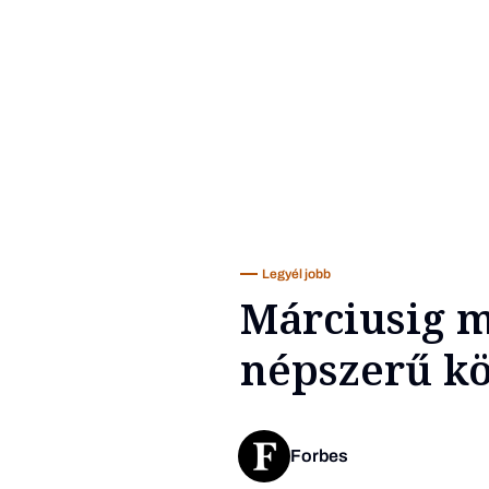
Legyél jobb
Márciusig m
népszerű kö
Forbes