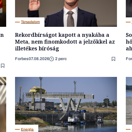
Társadalom
an
Rekordbírságot kapott a nyakába a
So
Meta, nem finomkodott a jelzőkkel az
hő
illetékes bíróság
ab
Forbes
07.08.2026
Fo
2 perc
Energia