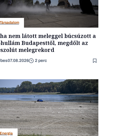
Társadalom
ha nem látott meleggel búcsúzott a
hullám Budapesttől, megdőlt az
szolút melegrekord
rbes
07.08.2026
2 perc
Energia