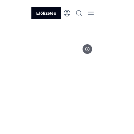
Előfizetés
Fotó: Az Auróra Facebook-olda