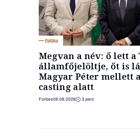
Politika
Megvan a név: ő lett a 
államfőjelöltje, őt is l
Magyar Péter mellett a
casting alatt
Forbes
08.08.2026
2 perc