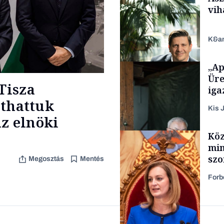
vih
K&a
„Ap
Politika
Üre
Tisza
iga
áthattuk
Kis J
z elnöki
TÁMOGATÓI
Köz
TARTALOM
min
szo
Megosztás
Mentés
fel
Forb
Családi vállalkozások