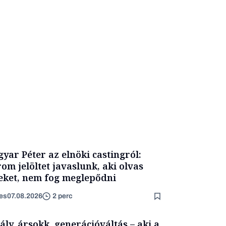
yar Péter az elnöki castingról:
om jelöltet javaslunk, aki olvas
eket, nem fog meglepődni
es
07.08.2026
2 perc
ály, ársokk, generációváltás – aki a