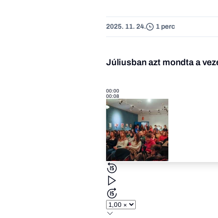
2025. 11. 24.
1 perc
Júliusban azt mondta a veze
00:00
00:08