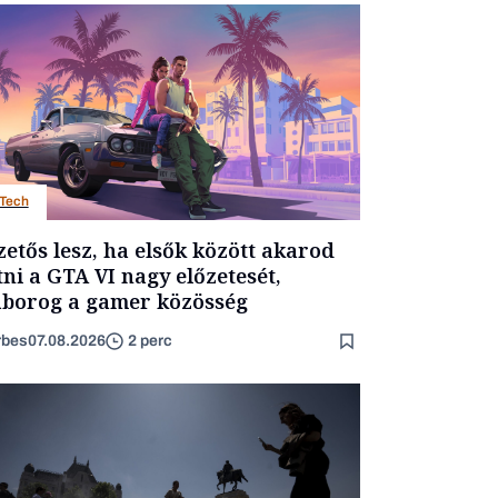
Tech
zetős lesz, ha elsők között akarod
tni a GTA VI nagy előzetesét,
borog a gamer közösség
rbes
07.08.2026
2 perc