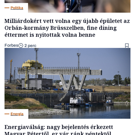
Politika
Milliárdokért vett volna egy újabb épületet az
Orbán-kormány Brüsszelben, fine dining
éttermet is nyitottak volna benne
Forbes
2 perc
Energia
Energiaválság: nagy bejelentés érkezett
Magyar Pétertől, ez vár ránk péntektől