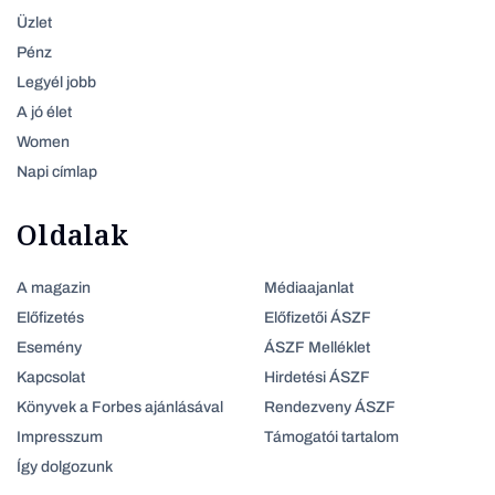
Üzlet
Pénz
Legyél jobb
A jó élet
Women
Napi címlap
Oldalak
A magazin
Médiaajanlat
Előfizetés
Előfizetői ÁSZF
Esemény
ÁSZF Melléklet
Kapcsolat
Hirdetési ÁSZF
Könyvek a Forbes ajánlásával
Rendezveny ÁSZF
Impresszum
Támogatói tartalom
Így dolgozunk