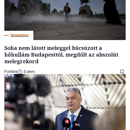
Társadalom
Soha nem látott meleggel búcsúzott a
hőhullám Budapesttől, megdőlt az abszolút
melegrekord
Forbes
2 perc