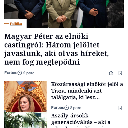
Politika
Magyar Péter az elnöki
castingról: Három jelöltet
javaslunk, aki olvas híreket,
nem fog meglepődni
Forbes
2 perc
Köztársasági elnököt jelöl a
Tisza, mindenki azt
találgatja, ki lesz
szombaton a befutó –
Forbes
2 perc
soroljuk az eddig felmerült
Aszály, ársokk,
neveket
generációváltás – aki a