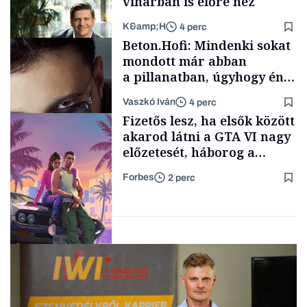
viharban is előre néz
K&amp;H
4 perc
Politika
Beton.Hofi: Mindenki sokat
mondott már abban
a pillanatban, úgyhogy én
a legsarkosabb
Vaszkó Iván
4 perc
gondolataimat akartam
TÁMOGATÓI
Fizetős lesz, ha elsők között
TARTALOM
kimondani
akarod látni a GTA VI nagy
előzetesét, háborog a
gamer közösség
Forbes
2 perc
Forbes-sztori
Tech