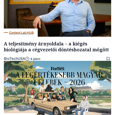
Content Lab HUB
A teljesítmény árnyoldala – a kiégés
biológiája a cégvezetői döntéshozatal mögött
BioTechUSA
4 perc