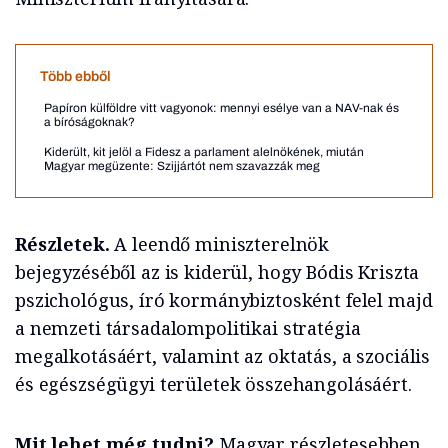
Több ebből
Papíron külföldre vitt vagyonok: mennyi esélye van a NAV-nak és
a bíróságoknak?
Kiderült, kit jelöl a Fidesz a parlament alelnökének, miután
Magyar megüzente: Szijjártót nem szavazzák meg
Részletek.
A leendő miniszterelnök
bejegyzéséből az is kiderül, hogy Bódis Kriszta
pszichológus, író kormánybiztosként felel majd
a nemzeti társadalompolitikai stratégia
megalkotásáért, valamint az oktatás, a szociális
és egészségügyi területek összehangolásáért.
Mit lehet még tudni?
Magyar részletesebben