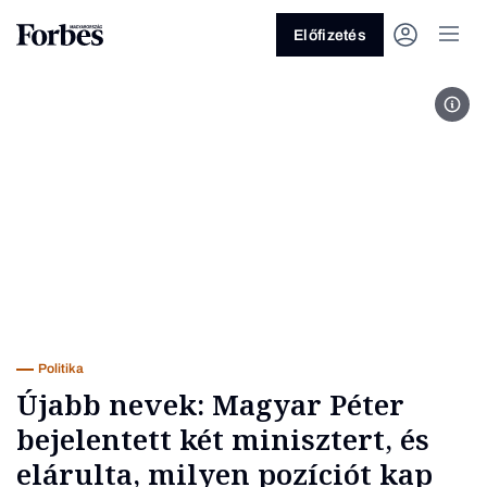
Előfizetés
Fotó
Vagy fedezze fel a következő
témákat
Üzlet
Pénz
Zöld
Legyél jobb!
Politika
Újabb nevek: Magyar Péter
bejelentett két minisztert, és
elárulta, milyen pozíciót kap