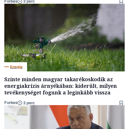
Forbes
2 perc
Energia
Szinte minden magyar takarékoskodik az
energiakrízis árnyékában: kiderült, milyen
tevékenységet fogunk a leginkább vissza
Forbes
2 perc