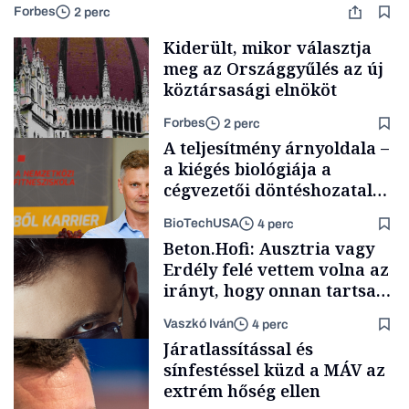
Forbes
2 perc
Kiderült, mikor választja
meg az Országgyűlés az új
köztársasági elnököt
Forbes
2 perc
A teljesítmény árnyoldala –
a kiégés biológiája a
cégvezetői döntéshozatal
mögött
BioTechUSA
4 perc
Politika
Beton.Hofi: Ausztria vagy
Erdély felé vettem volna az
irányt, hogy onnan tartsam
lélegeztetőgépen a magyar
Vaszkó Iván
4 perc
zenét
Content Lab HUB
Járatlassítással és
sínfestéssel küzd a MÁV az
extrém hőség ellen