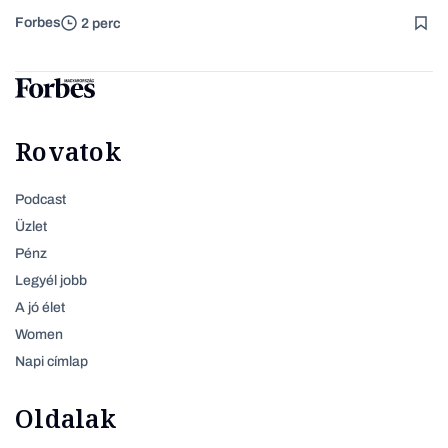
Forbes
2 perc
Rovatok
Podcast
Üzlet
Pénz
Legyél jobb
A jó élet
Women
Napi címlap
Oldalak