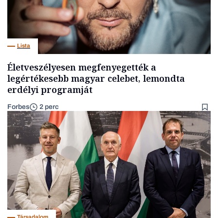
Lista
Életveszélyesen megfenyegették a
legértékesebb magyar celebet, lemondta
erdélyi programját
Forbes
2 perc
Társadalom