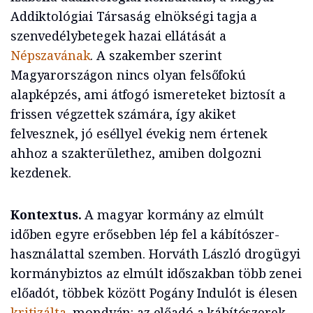
Addiktológiai Társaság elnökségi tagja a
szenvedélybetegek hazai ellátását a
Népszavának
. A szakember szerint
Magyarországon nincs olyan felsőfokú
alapképzés, ami átfogó ismereteket biztosít a
frissen végzettek számára, így akiket
felvesznek, jó eséllyel évekig nem értenek
ahhoz a szakterülethez, amiben dolgozni
kezdenek.
Kontextus.
A magyar kormány az elmúlt
időben egyre erősebben lép fel a kábítószer-
használattal szemben. Horváth László drogügyi
kormánybiztos az elmúlt időszakban több zenei
előadót, többek között Pogány Indulót is élesen
kritizálta
, mondván: az előadó a kábítószerek