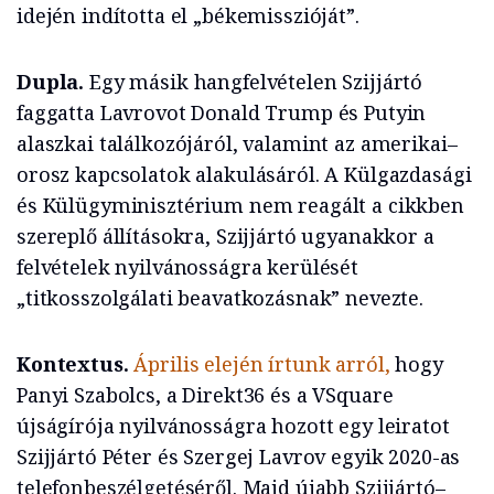
idején indította el „békemisszióját”.
Dupla.
Egy másik hangfelvételen Szijjártó
faggatta Lavrovot Donald Trump és Putyin
alaszkai találkozójáról, valamint az amerikai–
orosz kapcsolatok alakulásáról. A Külgazdasági
és Külügyminisztérium nem reagált a cikkben
szereplő állításokra, Szijjártó ugyanakkor a
felvételek nyilvánosságra kerülését
„titkosszolgálati beavatkozásnak” nevezte.
Kontextus.
Április elején írtunk arról,
hogy
Panyi Szabolcs, a Direkt36 és a VSquare
újságírója nyilvánosságra hozott egy leiratot
Szijjártó Péter és Szergej Lavrov egyik 2020-as
telefonbeszélgetéséről. Majd újabb Szijjártó–