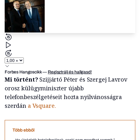
Forbes Hangoscikk
—
Regisztrálj és hallgasd!
Mi történt?
Szijjártó Péter és Szergej Lavrov
orosz külügyminiszter újabb
telefonbeszélgetéseit hozta nyilvánosságra
szerdán
a Vsquare.
Több ebből