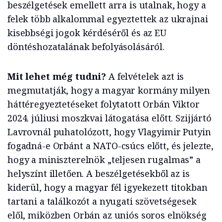
beszélgetések emellett arra is utalnak, hogy a
felek több alkalommal egyeztettek az ukrajnai
kisebbségi jogok kérdéséről és az EU
döntéshozatalának befolyásolásáról.
Mit lehet még tudni?
A felvételek azt is
megmutatják, hogy a magyar kormány milyen
háttéregyeztetéseket folytatott Orbán Viktor
2024. júliusi moszkvai látogatása előtt. Szijjártó
Lavrovnál puhatolózott, hogy Vlagyimir Putyin
fogadná-e Orbánt a NATO-csúcs előtt, és jelezte,
hogy a miniszterelnök „teljesen rugalmas” a
helyszínt illetően. A beszélgetésekből az is
kiderül, hogy a magyar fél igyekezett titokban
tartani a találkozót a nyugati szövetségesek
elől, miközben Orbán az uniós soros elnökség