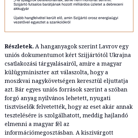
„Ha újságírók betelefonálnak, senki nem mondhat semmit.”
Szijjártó futsalos barátjának hozott milliárdos üzletet a debreceni
akkugyár
Újabb hangfelvétel került elő, amin Szijjártó orosz energiaügyi
vezetővel egyeztet a szankciókról
Részletek.
A hanganyagok szerint Lavrov egy
uniós dokumentumot kért Szijjártótól Ukrajna
csatlakozási tárgyalásairól, amire a magyar
külügyminiszter azt válaszolta, hogy a
moszkvai nagykövetségen keresztül eljuttatja
azt. Bár egyes uniós források szerint a szóban
forgó anyag nyilvános lehetett, nyugati
tisztviselők felvetették, hogy az eset akár annak
tesztelésére is szolgálhatott, meddig hajlandó
elmenni a magyar fél az
információmegosztásban. A kiszivárgott