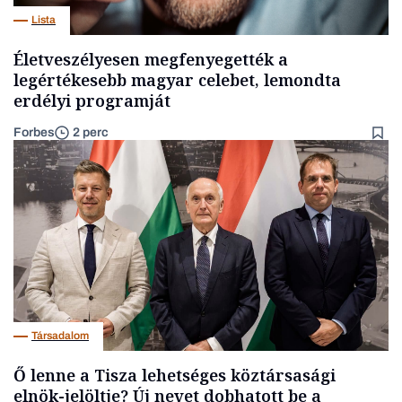
Lista
Életveszélyesen megfenyegették a
legértékesebb magyar celebet, lemondta
erdélyi programját
Forbes
2 perc
Társadalom
Ő lenne a Tisza lehetséges köztársasági
elnök-jelöltje? Új nevet dobhatott be a