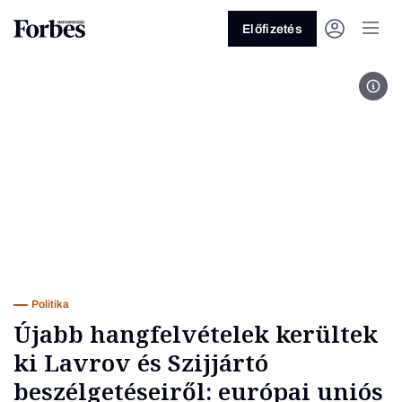
Előfizetés
Fotó
Vagy fedezze fel a következő
témákat
Üzlet
Pénz
Zöld
Legyél jobb!
Politika
Újabb hangfelvételek kerültek
ki Lavrov és Szijjártó
beszélgetéseiről: európai uniós