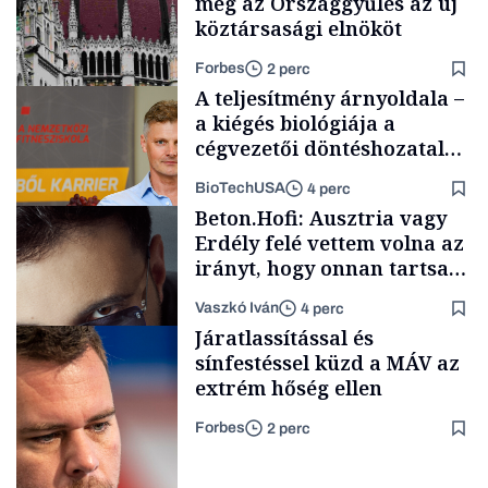
meg az Országgyűlés az új
köztársasági elnököt
Forbes
2 perc
A teljesítmény árnyoldala –
a kiégés biológiája a
cégvezetői döntéshozatal
mögött
BioTechUSA
4 perc
Politika
Beton.Hofi: Ausztria vagy
Erdély felé vettem volna az
irányt, hogy onnan tartsam
lélegeztetőgépen a magyar
Vaszkó Iván
4 perc
zenét
Content Lab HUB
Járatlassítással és
sínfestéssel küzd a MÁV az
extrém hőség ellen
Forbes
2 perc
Forbes-sztori