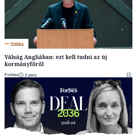
Politika
Válság Angliában: ezt kell tudni az új
kormányfőről
Forbes
2 perc