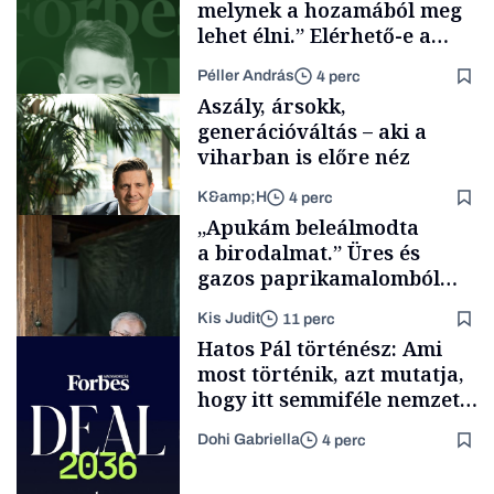
melynek a hozamából meg
lehet élni.” Elérhető-e a
passzív jövedelem és az
Péller András
4 perc
anyagi függetlenség?
Aszály, ársokk,
generációváltás – aki a
viharban is előre néz
K&amp;H
4 perc
Podcast
„Apukám beleálmodta
a birodalmat.” Üres és
gazos paprikamalomból
lett az igazi családi
Kis Judit
11 perc
fűszersztori
TÁMOGATÓI
Hatos Pál történész: Ami
TARTALOM
most történik, azt mutatja,
hogy itt semmiféle nemzeti
közösségről vagy
Dohi Gabriella
4 perc
értéktelített jobboldali
Családi
vállalkozások
médiáról nem volt szó