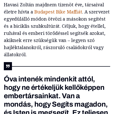
Havasi Zoltán majdnem tizenöt éve, társaival
életre hívta a
Budapest Bike Maffiát
. A szervezet
egyedülálló módon ötvözi a másokon segítést
és a biciklis szubkultúrát. Céljuk, hogy étellel,
ruhával és emberi törődéssel segítsék azokat,
akiknek erre szükségük van – legyen szó
hajléktalanokról, rászoruló családokról vagy
állatokról.
Óva intenék mindenkit attól,
hogy ne értékeljük kellőképpen
embertársainkat. Van a
mondás, hogy Segíts magadon,
és Isten is megsegít. Ez teljesen