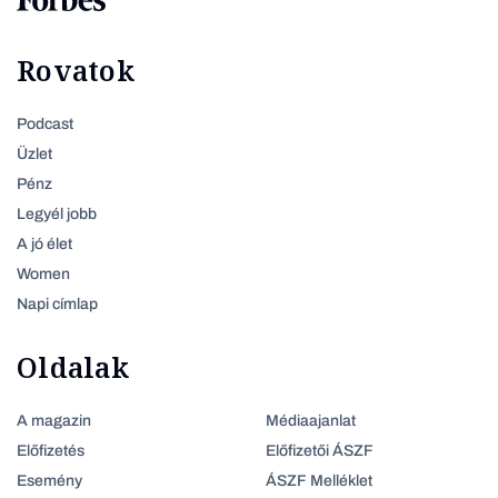
Rovatok
Podcast
Üzlet
Pénz
Legyél jobb
A jó élet
Women
Napi címlap
Oldalak
A magazin
Médiaajanlat
Előfizetés
Előfizetői ÁSZF
Esemény
ÁSZF Melléklet