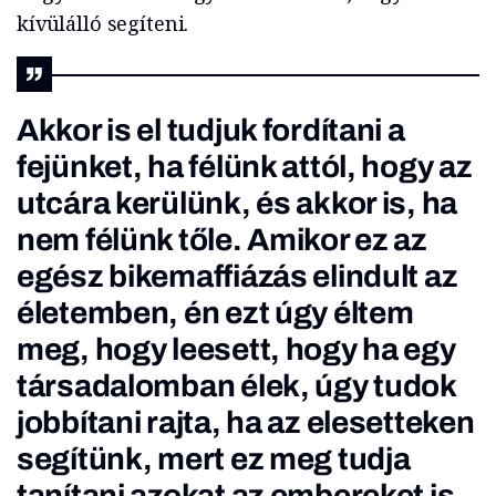
kívülálló segíteni.
Akkor is el tudjuk fordítani a
fejünket, ha félünk attól, hogy az
utcára kerülünk, és akkor is, ha
nem félünk tőle. Amikor ez az
egész bikemaffiázás elindult az
életemben, én ezt úgy éltem
meg, hogy leesett, hogy ha egy
társadalomban élek, úgy tudok
jobbítani rajta, ha az elesetteken
segítünk, mert ez meg tudja
tanítani azokat az embereket is