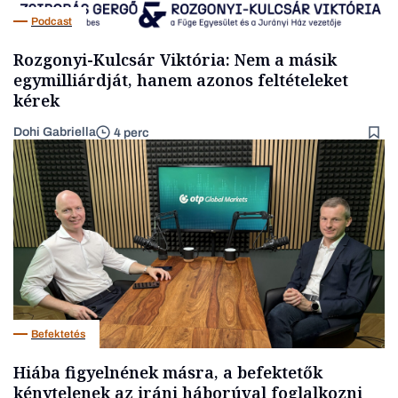
Podcast
Rozgonyi-Kulcsár Viktória: Nem a másik
egymilliárdját, hanem azonos feltételeket
kérek
Dohi Gabriella
4 perc
Befektetés
Hiába figyelnének másra, a befektetők
kénytelenek az iráni háborúval foglalkozni