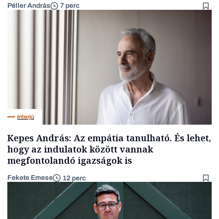
Péller András
7 perc
Interjú
Kepes András: Az empátia tanulható. És lehet,
hogy az indulatok között vannak
megfontolandó igazságok is
Fekete Emese
12 perc