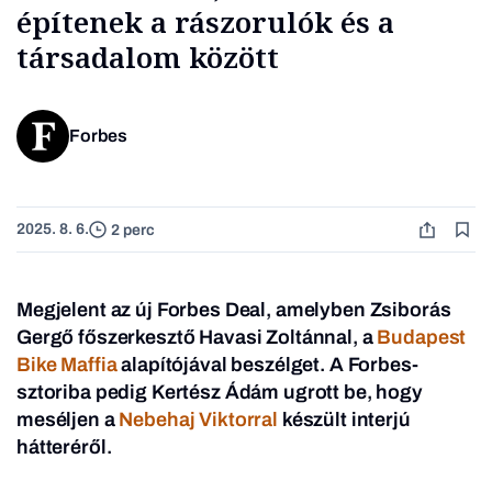
építenek a rászorulók és a
társadalom között
Forbes
2025. 8. 6.
2 perc
Megjelent az új Forbes Deal, amelyben Zsiborás
Gergő főszerkesztő Havasi Zoltánnal, a
Budapest
Bike Maffia
alapítójával beszélget. A Forbes-
sztoriba pedig Kertész Ádám ugrott be, hogy
meséljen a
Nebehaj Viktorral
készült interjú
hátteréről.