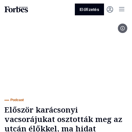
Előfizetés
Fotó
Vagy fedezze fel a következő
témákat
Üzlet
Pénz
Zöld
Legyél jobb!
Podcast
Először karácsonyi
vacsorájukat osztották meg az
utcán élőkkel, ma hidat