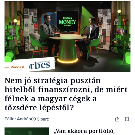
Podcast
Nem jó stratégia pusztán
hitelből finanszírozni, de miért
félnek a magyar cégek a
tőzsdére lépéstől?
Péller András
3 perc
„Van akkora portfólió,