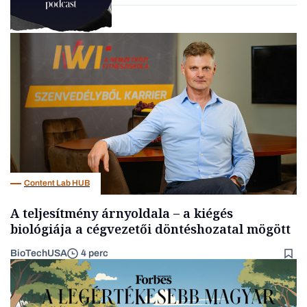
Podcast
Content Lab HUB
A teljesítmény árnyoldala – a kiégés
biológiája a cégvezetői döntéshozatal mögött
BioTechUSA
4 perc