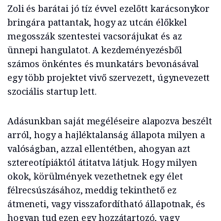
Zoli és barátai jó tíz évvel ezelőtt karácsonykor
bringára pattantak, hogy az utcán élőkkel
megosszák szentestei vacsorájukat és az
ünnepi hangulatot. A kezdeményezésből
számos önkéntes és munkatárs bevonásával
egy több projektet vivő szervezett, úgynevezett
szociális startup lett.
Adásunkban saját megéléseire alapozva beszélt
arról, hogy a hajléktalanság állapota milyen a
valóságban, azzal ellentétben, ahogyan azt
sztereotípiáktól átitatva látjuk. Hogy milyen
okok, körülmények vezethetnek egy élet
félrecsúszásához, meddig tekinthető ez
átmeneti, vagy visszafordítható állapotnak, és
hogyan tud ezen egy hozzátartozó, vagy