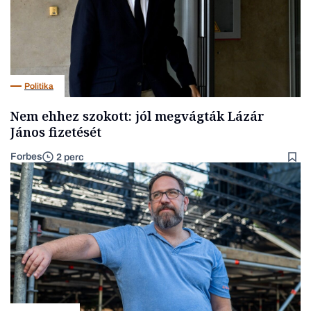
Politika
Nem ehhez szokott: jól megvágták Lázár
János fizetését
Forbes
2 perc