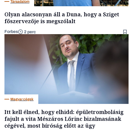
Társadalom
Olyan alacsonyan áll a Duna, hogy a Sziget
főszervezője is megszólalt
Forbes
2 perc
Magyar cégek
Itt kell élned, hogy elhidd: épületrombolásig
fajult a vita Mészáros Lőrinc bizalmasának
cégével, most bíróság előtt az ügy