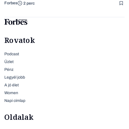
Forbes
2 perc
Rovatok
Podcast
Üzlet
Pénz
Legyél jobb
A jó élet
Women
Napi címlap
Oldalak