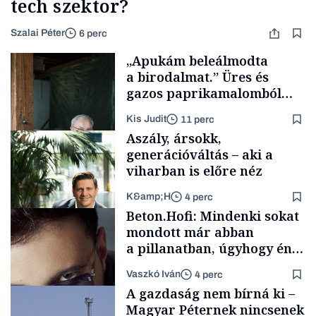
tech szektor?
Szalai Péter
6 perc
„Apukám beleálmodta
a birodalmat.” Üres és
gazos paprikamalomból
lett az igazi családi
Kis Judit
11 perc
fűszersztori
Aszály, ársokk,
generációváltás – aki a
viharban is előre néz
K&amp;H
4 perc
Családi
Beton.Hofi: Mindenki sokat
vállalkozások
mondott már abban
a pillanatban, úgyhogy én
a legsarkosabb
Vaszkó Iván
4 perc
gondolataimat akartam
TÁMOGATÓI
A gazdaság nem bírná ki –
TARTALOM
kimondani
Magyar Péternek nincsenek