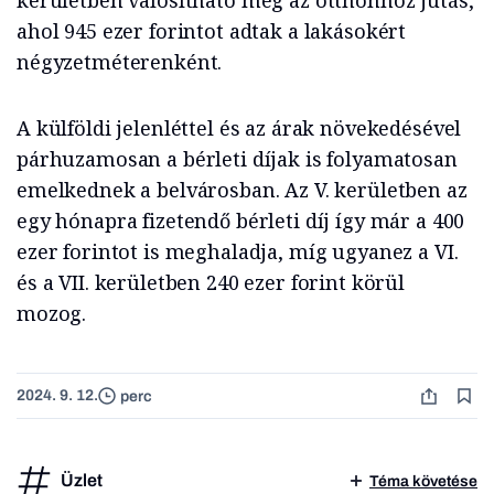
kerületben valósítható meg az otthonhoz jutás,
ahol 945 ezer forintot adtak a lakásokért
négyzetméterenként.
A külföldi jelenléttel és az árak növekedésével
párhuzamosan a bérleti díjak is folyamatosan
emelkednek a belvárosban. Az V. kerületben az
egy hónapra fizetendő bérleti díj így már a 400
ezer forintot is meghaladja, míg ugyanez a VI.
és a VII. kerületben 240 ezer forint körül
mozog.
2024. 9. 12.
perc
Üzlet
Téma követése