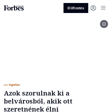
Előfizetés
Buda
Vagy fedezze fel a következő
témákat
Üzlet
Pénz
Zöld
Legyél jobb!
Ingatlan
Azok szorulnak ki a
belvárosból, akik ott
szeretnének élni