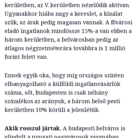
kerületben, az V. kerületben nézelődik aktívan.
Ugyanakkor hiába nagy a kereslet, a kínálat
szűk, az árak pedig magasan vannak. A fővárosi
eladó ingatlanok mindössze 15%-a van ebben a
három kerületben, a belvárosban pedig az
átlagos négyzetméterára továbbra is 1 millió
forint felett van.
Ennek egyik oka, hogy míg országos szinten
elhanyagolható a külföldi ingatlanvásárlók
száma, sőt, Budapesten is csak néhány
százalékos az arányuk, a három belső pesti
kerületben 10% körüli a jelenlétük.
Akik rosszul jártak.
A budapesti belváros is
elindult a nyugati nagyvárosok nyomában,