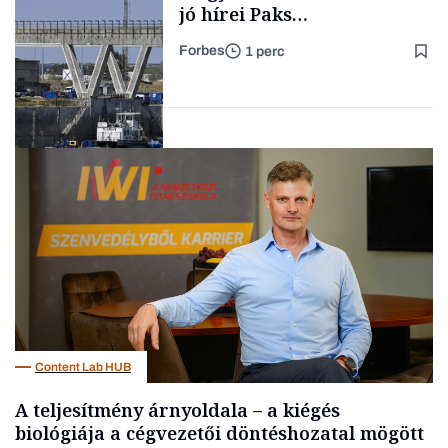
jó hírei Paks
újraindításáról
Forbes
1 perc
Forbes-sztori
Energia
Content Lab HUB
A teljesítmény árnyoldala – a kiégés
biológiája a cégvezetői döntéshozatal mögött