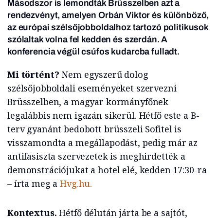
Másodszor is lemondták Brüsszelben azt a
rendezvényt, amelyen Orbán Viktor és különböző,
az európai szélsőjobboldalhoz tartozó politikusok
szólaltak volna fel kedden és szerdán. A
konferencia végül csúfos kudarcba fulladt.
Mi történt?
Nem egyszerű dolog
szélsőjobboldali eseményeket szervezni
Brüsszelben, a magyar kormányfőnek
legalábbis nem igazán sikerül. Hétfő este a B-
terv gyanánt bedobott brüsszeli Sofitel is
visszamondta a megállapodást, pedig már az
antifasiszta szervezetek is meghirdették a
demonstrációjukat a hotel elé, kedden 17:30-ra
– írta meg a
Hvg.hu.
Kontextus.
Hétfő délután járta be a sajtót,