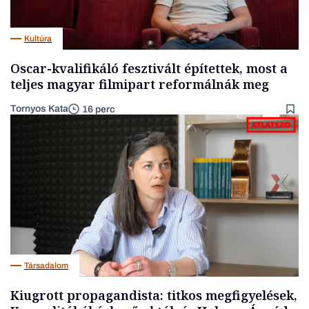
Kultúra
Oscar-kvalifikáló fesztivált építettek, most a
teljes magyar filmipart reformálnák meg
Tornyos Kata
16 perc
Társadalom
Kiugrott propagandista: titkos megfigyelések,