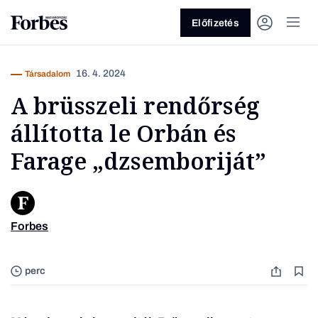
Előfizetés
16. 4. 2024
Társadalom
A brüsszeli rendőrség
állította le Orbán és
Farage „dzsemboriját”
Vagy fedezze fel a következő
témákat
Forbes
Brüssze
Üzlet
Pénz
Zöld
Legyél jobb!
perc