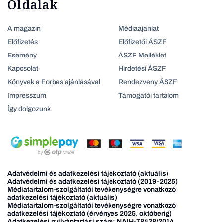
Oldalak
A magazin
Médiaajanlat
Előfizetés
Előfizetői ÁSZF
Esemény
ÁSZF Melléklet
Kapcsolat
Hirdetési ÁSZF
Könyvek a Forbes ajánlásával
Rendezveny ÁSZF
Impresszum
Támogatói tartalom
Így dolgozunk
Adatvédelmi és adatkezelési tájékoztató (aktuális)
Adatvédelmi és adatkezelési tájékoztató (2019-2025)
Médiatartalom-szolgáltatói tevékenységre vonatkozó
adatkezelési tájékoztató (aktuális)
Médiatartalom-szolgáltatói tevékenységre vonatkozó
adatkezelési tájékoztató (érvényes 2025. októberig)
Adatkezelési nyilvántartási szám: NAIH-78438/2014