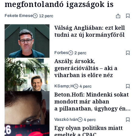
megfontolandó igazságok is
Fekete Emese
12 perc
Válság Angliában: ezt kell
tudni az új kormányfőről
Forbes
2 perc
Aszály, ársokk,
generációváltás – aki a
viharban is előre néz
K&amp;H
4 perc
Politika
Beton.Hofi: Mindenki sokat
mondott már abban
a pillanatban, úgyhogy én
a legsarkosabb
Vaszkó Iván
4 perc
gondolataimat akartam
TÁMOGATÓI
Egy olyan politikus miatt
TARTALOM
kimondani
emeltek a CPAC