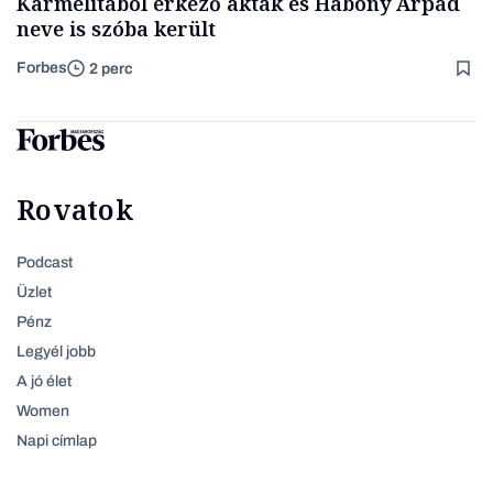
Karmelitából érkező akták és Habony Árpád
neve is szóba került
Forbes
2 perc
Rovatok
Podcast
Üzlet
Pénz
Legyél jobb
A jó élet
Women
Napi címlap