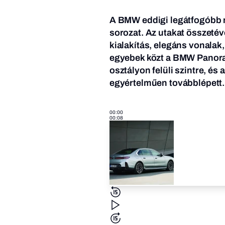
A BMW eddigi legátfogóbb m
sorozat. Az utakat összetév
kialakítás, elegáns vonalak,
egyebek közt a BMW Panorami
osztályon felüli szintre, és
egyértelműen továbblépett.
00:00
00:08