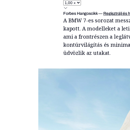
Forbes Hangoscikk
—
Regisztrálj és 
A BMW 7-es sorozat messzi
kapott. A modelleket a le
ami a frontré­szen a legl
kontúrvilágítás és minima
üdvözlik az utakat.