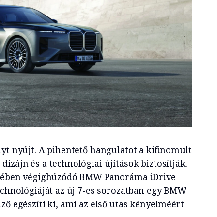
yt nyújt. A pihentető hangulatot a kifinomult
izájn és a technológiai újítások biztosítják.
ségében végig­húzódó BMW Panoráma iDrive
technológiáját az új 7-es sorozatban egy BMW
ző egészíti ki, ami az első utas kényelméért