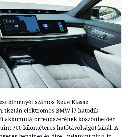
si élmé­nyét számos Neue Klasse
. A tisztán elektromos BMW i7 hatodik
égű akkumulátorrendszerének köszönhetően
 mint 700 kilométeres hatótá­volságot kínál. A
eres benzines és dízel, valamint plug-in