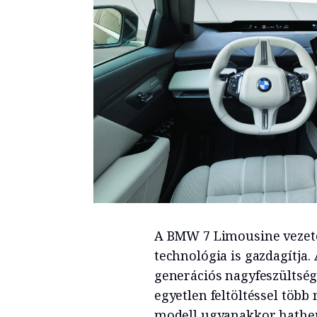
A BMW 7 Limousine vezeté
technológia is gazdagítja
generációs nagyfe­szülts
egyetlen feltöltéssel több
modell ugyanakkor hatheng