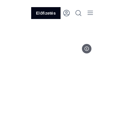
Előfizetés
bmw