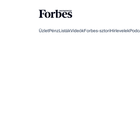
Üzlet
Pénz
Listák
Videók
Forbes-sztori
Hírlevelek
Podc