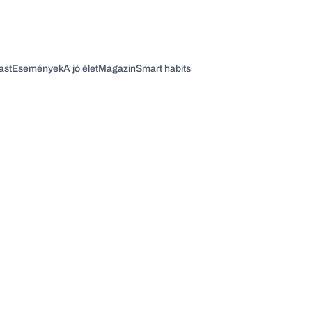
ast
Események
A jó élet
Magazin
Smart habits
Vagy fedezze fel a következő témákat
Üzlet
Pénz
Zöld
Legyél jobb!