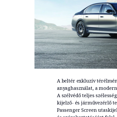
A beltér exkluzív térélmén
anyaghasználat, a modern d
A szélvédő teljes széles
kijelző- és járművezérlő 
Passenger Screen utaskijel