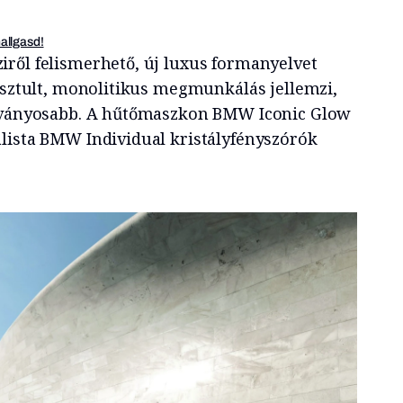
hallgasd!
ről felis­merhető, új luxus formanyelvet
tisztult, monolitikus megmunkálás jellemzi,
átványosabb. A hűtőmasz­kon BMW Iconic Glow
lista BMW Individual kris­tályfényszórók