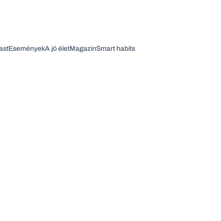
ast
Események
A jó élet
Magazin
Smart habits
Vagy fedezze fel a következő témákat
Üzlet
Pénz
Zöld
Legyél jobb!