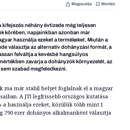
Megosztás
Mentés
 kifejezés néhány évtizede még teljesen
ázók körében, napjainkban azonban már
agyar használja ezeket a termékeket. Miután a
de választja az alternatív dohányzási formát, a
lassan felváltja a kevésbé hangsúlyos
mértékben zavarja a dohányzók környezetét, az
a sem szabad megfeledkezni.
 ma már stabil helyet foglalnak el a magyar
saiban. A JTI legfrissebb országos kutatása
%-a használja ezeket, közülük több mint 1
íg 790 ezer dohányos alkalmanként választja