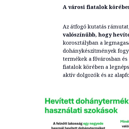
A városi fiatalok köréb
Az átfogó kutatás rámuta
valószínűbb, hogy heví
korosztályban a legmagasa
dohánykészítmények fogyas
termékek a fővárosban és 
fiatalok körében a legnép
aktív dolgozók és az alapf