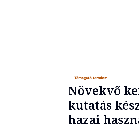
Támogatói tartalom
Növekvő ker
kutatás kés
hazai haszn