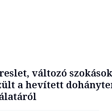
eslet, változó szokások
zült a hevített dohány
álatáról