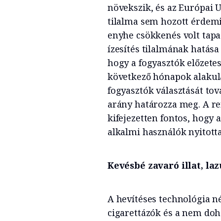
növekszik, és az Európai U
tilalma sem hozott érdemi
enyhe csökkenés volt tapas
ízesítés tilalmának hatása
hogy a fogyasztók előzetes
következő hónapok alakul
fogyasztók választását tová
arány határozza meg. A re
kifejezetten fontos, hogy
alkalmi használók nyitotta
Kevésbé zavaró illat, la
A hevítéses technológia né
cigarettázók és a nem doh