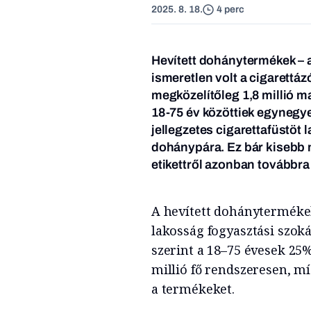
2025. 8. 18.
4 perc
Hevített dohánytermékek – a
ismeretlen volt a cigarett
megközelítőleg 1,8 millió m
18-75 év közöttiek egynegye
jellegzetes cigarettafüstöt 
dohánypára. Ez bár kisebb 
etikettről azonban továbbr
A hevített dohánytermékek
lakosság fogyasztási szoká
szerint a 18–75 évesek 25
millió fő rendszeresen, m
a termékeket.