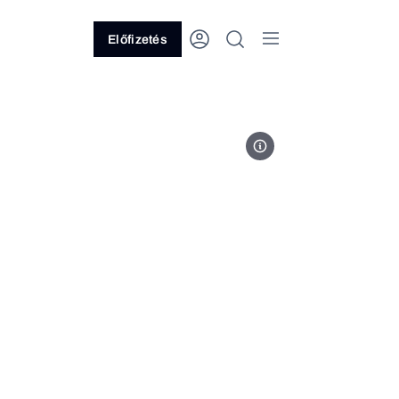
Előfizetés
JTI Hungary