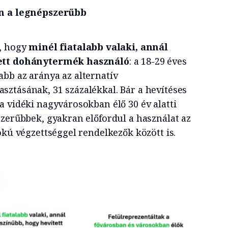
en a legnépszerűbb
t, hogy
minél fiatalabb valaki, annál
tett dohánytermék használó
: a 18-29 éves
bb az aránya az alternatív
ztásának, 31 százalékkal. Bár a hevítéses
a vidéki nagyvárosokban élő 30 év alatti
szerűbbek, gyakran előfordul a használat az
okú végzettséggel rendelkezők között is.