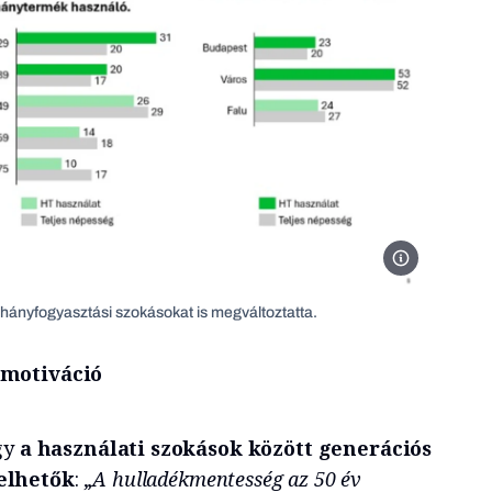
JTI Hungary
ohányfogyasztási szokásokat is megváltoztatta.
 motiváció
gy
a használati szokások között generációs
elhetők
: „
A hulladékmentesség az 50 év