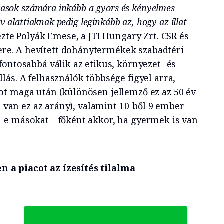
0-asok számára inkább a gyors és kényelmes
év alattiaknak pedig leginkább az, hogy az illat
zte Polyák Emese, a JTI Hungary Zrt. CSR és
e. A hevített dohánytermékek szabadtéri
ontosabbá válik az etikus, környezet- és
ás. A felhasználók többsége figyel arra,
t maga után (különösen jellemző ez az 50 év
tt van ez az arány), valamint 10-ből 9 ember
-e másokat – főként akkor, ha gyermek is van
a piacot az ízesítés tilalma