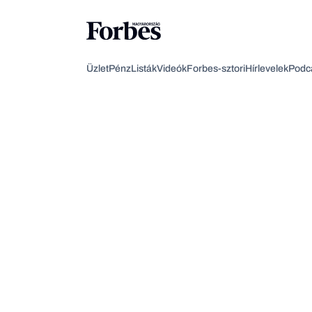
Üzlet
Pénz
Listák
Videók
Forbes-sztori
Hírlevelek
Podc