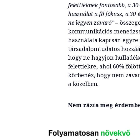
felettieknek fontosabb, a 3
használat a fő fókusz, a 30 
ne legyen zavaró”
– összege
kommunikációs menedzser
használata kapcsán egyre f
társadalomtudatos hozzááll
hogy ne hagyjon hulladéko
felettiekre, ahol 60% fölö
körbenéz, hogy nem zavar
a közelben.
Nem rázta meg érdemben 