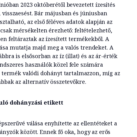
nióban 2023 októberétől bevezetett ízesítés
 visszaesést. Bár májusban és júniusban
ztalható, az első féléves adatok alapján az
 csak mérsékelten érezhető: feltételezhető,
en feltáraztak az ízesített termékekből. A
ása mutatja majd meg a valós trendeket. A
bbra is elsősorban az íz (illat) és az ár-érték
ndszeres használók közel fele számára
 a termék valódi dohányt tartalmazzon, míg az
bbak az alternatív összetevőkre.
zuló dohányzási etikett
pszerűvé válása enyhítette az ellentéteket a
ányzók között. Ennek fő oka, hogy az erős