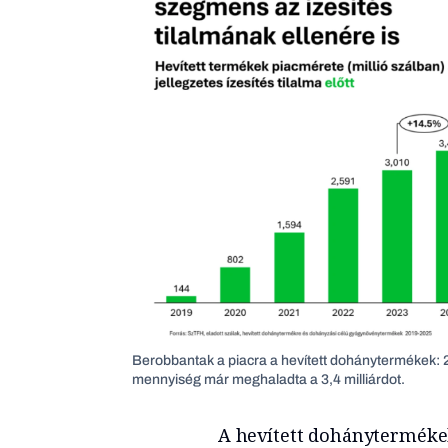
Berobbantak a piacra a hevített dohánytermékek: 2
mennyiség már meghaladta a 3,4 milliárdot.
A hevített dohánytermékek