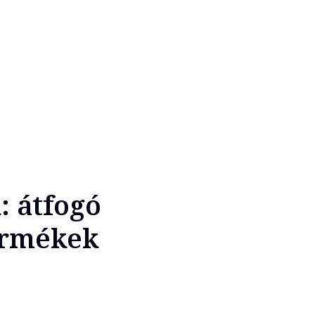
: átfogó
termékek