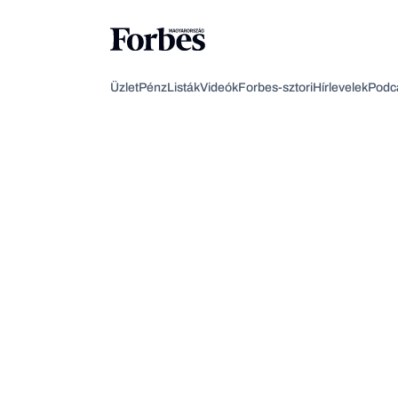
Üzlet
Pénz
Listák
Videók
Forbes-sztori
Hírlevelek
Podc