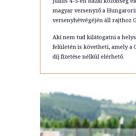
Július 4–5-én hazai közönség el
magyar versenyző a Hungarorin
versenyhétvégéjén áll rajthoz G
Aki nem tud kilátogatni a hely
felületén is követheti, amely 
díj fizetése nélkül elérhető.