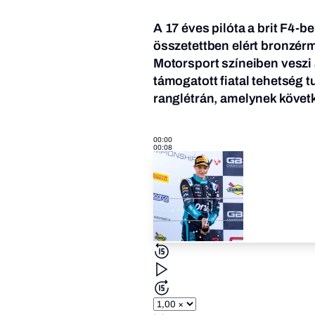
A 17 éves pilóta a brit F4-b
összetettben elért bronzér
Motorsport színeiben veszi
támogatott fiatal tehetség t
ranglétrán, amelynek követke
00:00
00:08