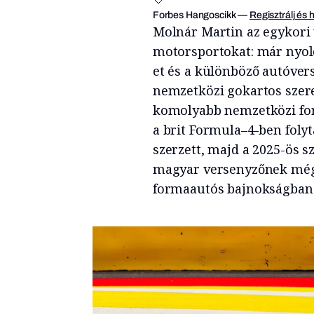
Forbes Hangoscikk
—
Regisztrálj és 
Molnár Martin az egykori 
motorsportokat: már nyolc
et és a különböző autóvers
nemzetközi gokartos szere
komolyabb nemzetközi for
a brit Formula–4-ben folyt
szerzett, majd a 2025-ös 
magyar versenyzőnek még 
formaautós bajnokságban