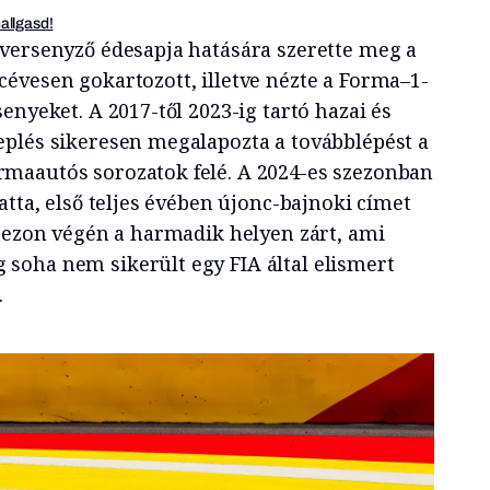
hallgasd!
versenyző édesapja hatására szerette meg a
évesen gokartozott, illetve nézte a Forma–1-
enyeket. A 2017-től 2023-ig tartó hazai és
plés sikeresen megalapozta a továbblépést a
maautós sorozatok felé. A 2024-es szezonban
atta, első teljes évében újonc-bajnoki címet
szezon végén a harmadik helyen zárt, ami
soha nem sikerült egy FIA által elismert
.