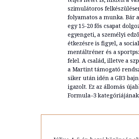
szimulátoros felkészülése
folyamatos a munka. Bár a
egy 15-20 fős csapat dolgo
egyengeti, a személyi edző
étkezésre is figyel, a soci
mentáltréner és a sportps
felel. A család, illetve a 
a Martint támogató rendsze
siker után idén a GB3 baj
igazolt. Ez az állomás újab
Formula–3 kategóriájának 