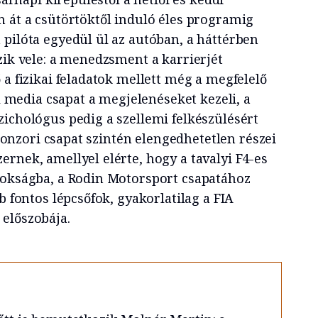
n át a csütörtöktől induló éles programig
 pilóta egyedül ül az autóban, a háttérben
zik vele: a menedzsment a karrierjét
 a fizikai feladatok mellett még a megfelelő
al media csapat a megjelenéseket kezeli, a
zichológus pedig a szellemi felkészülésért
szponzori csapat szintén elengedhetetlen részei
rnek, amellyel elérte, hogy a tavalyi F4-es
nokságba, a Rodin Motorsport csapatához
b fontos lépcsőfok, gyakorlatilag a FIA
előszobája.