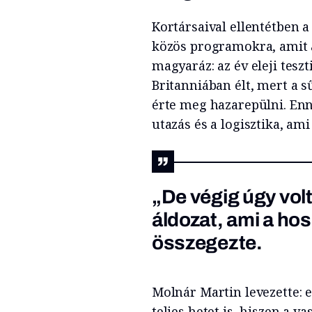
Kortársaival ellentétben a 
közös programokra, amit 
magyaráz: az év eleji tes
Britanniában élt, mert a
érte meg hazarepülni. Enn
utazás és a logisztika, am
„De végig úgy vol
áldozat, ami a ho
összegezte.
Molnár Martin levezette: e
teljes hetet is, hiszen a v