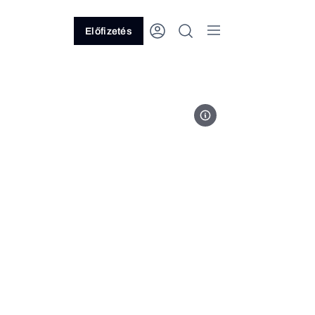
Előfizetés
one