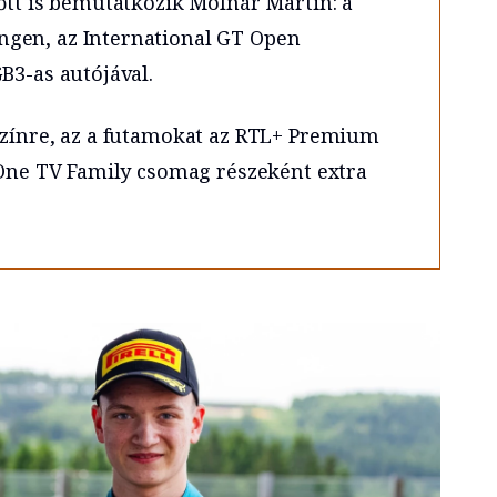
őtt is bemutatkozik Molnár Martin: a
gen, az International GT Open
B3-as autójával.
színre, az a futamokat az RTL+ Premium
a One TV Family csomag részeként extra