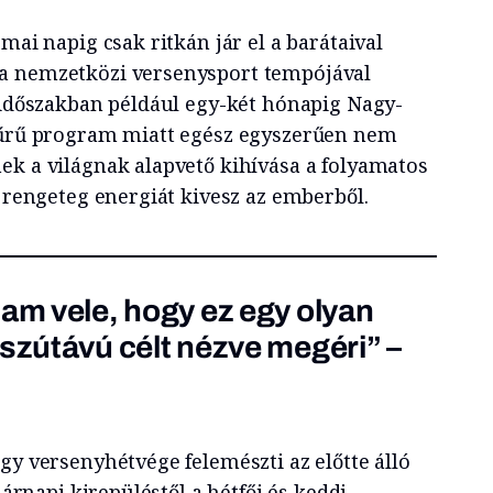
mai napig csak ritkán jár el a barátaival
a nemzetközi versenysport tempójával
ztidőszakban például egy-két hónapig Nagy-
 sűrű program miatt egész egyszerűen nem
ek a világnak alapvető kihívása a folyamatos
i rengeteg energiát kivesz az emberből.
tam vele, hogy ez egy olyan
sszútávú célt nézve megéri” –
gy versenyhétvége felemészti az előtte álló
asárnapi kirepüléstől a hétfői és keddi