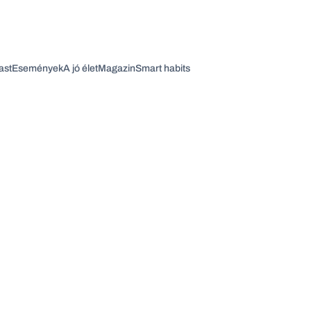
ast
Események
A jó élet
Magazin
Smart habits
Vagy fedezze fel a következő témákat
Üzlet
Pénz
Zöld
Legyél jobb!