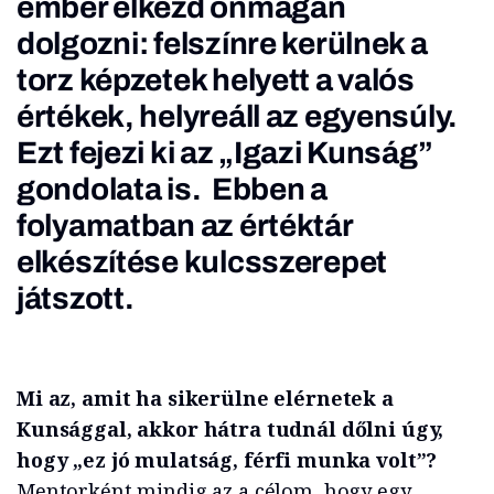
ember elkezd önmagán
dolgozni: felszínre kerülnek a
torz képzetek helyett a valós
értékek, helyreáll az egyensúly.
Ezt fejezi ki az „Igazi Kunság”
gondolata is. Ebben a
folyamatban az értéktár
elkészítése kulcsszerepet
játszott.
Mi az, amit ha sikerülne elérnetek a
Kunsággal, akkor hátra tudnál dőlni úgy,
hogy „ez jó mulatság, férfi munka volt”?
Mentorként mindig az a célom, hogy egy