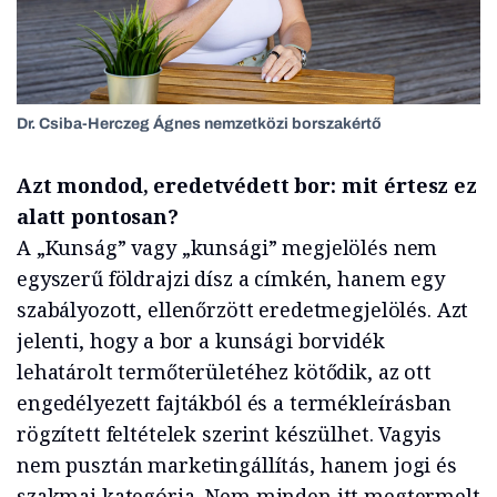
Dr. Csiba-Herczeg Ágnes nemzetközi borszakértő
Azt mondod, eredetvédett bor: mit értesz ez
alatt pontosan?
A „Kunság” vagy „kunsági” megjelölés nem
egyszerű földrajzi dísz a címkén, hanem egy
szabályozott, ellenőrzött eredetmegjelölés. Azt
jelenti, hogy a bor a kunsági borvidék
lehatárolt termőterületéhez kötődik, az ott
engedélyezett fajtákból és a termékleírásban
rögzített feltételek szerint készülhet. Vagyis
nem pusztán marketingállítás, hanem jogi és
szakmai kategória. Nem minden itt megtermelt