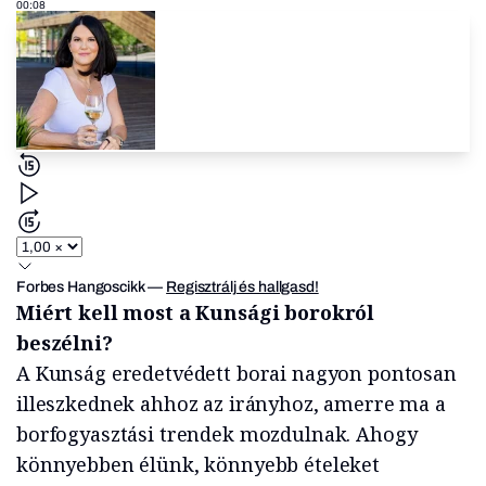
00:08
Forbes Hangoscikk
—
Regisztrálj és hallgasd!
Miért kell most a Kunsági borokról
beszélni?
A Kunság eredetvédett borai nagyon pontosan
illeszkednek ahhoz az irányhoz, amerre ma a
borfogyasztási trendek mozdulnak. Ahogy
könnyebben élünk, könnyebb ételeket