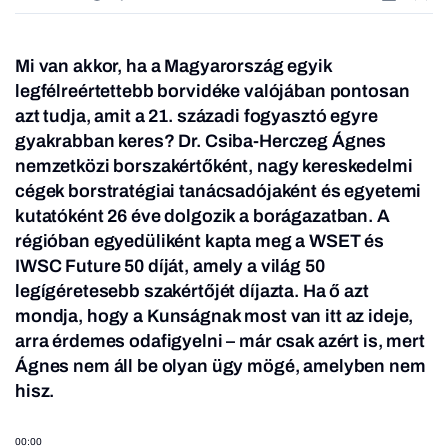
Mi van akkor, ha a Magyarország egyik
legfélreértettebb borvidéke valójában pontosan
azt tudja, amit a 21. századi fogyasztó egyre
gyakrabban keres? Dr. Csiba-Herczeg Ágnes
nemzetközi borszakértőként, nagy kereskedelmi
cégek borstratégiai tanácsadójaként és egyetemi
kutatóként 26 éve dolgozik a borágazatban. A
régióban egyedüliként kapta meg a WSET és
IWSC Future 50 díját, amely a világ 50
legígéretesebb szakértőjét díjazta. Ha ő azt
mondja, hogy a Kunságnak most van itt az ideje,
arra érdemes odafigyelni – már csak azért is, mert
Ágnes nem áll be olyan ügy mögé, amelyben nem
hisz.
00:00