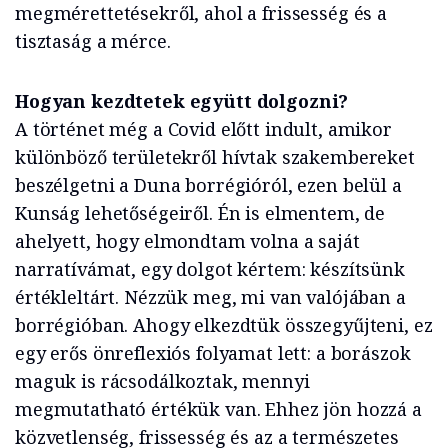
megmérettetésekről, ahol a frissesség és a
tisztaság a mérce.
Hogyan kezdtetek együtt dolgozni?
A történet még a Covid előtt indult, amikor
különböző területekről hívtak szakembereket
beszélgetni a Duna borrégióról, ezen belül a
Kunság lehetőségeiről. Én is elmentem, de
ahelyett, hogy elmondtam volna a saját
narratívámat, egy dolgot kértem: készítsünk
értékleltárt. Nézzük meg, mi van valójában a
borrégióban. Ahogy elkezdtük összegyűjteni, ez
egy erős önreflexiós folyamat lett: a borászok
maguk is rácsodálkoztak, mennyi
megmutatható értékük van. Ehhez jön hozzá a
közvetlenség, frissesség és az a természetes