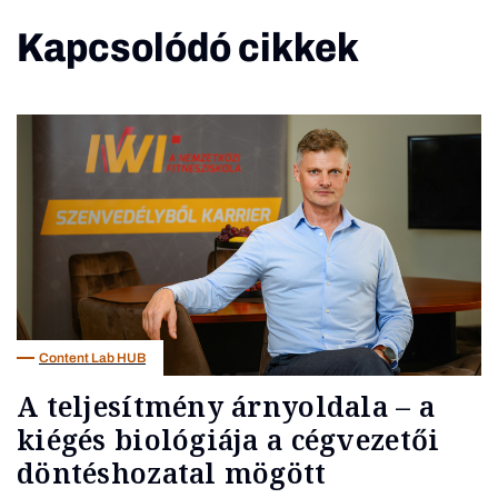
Kapcsolódó cikkek
Content Lab HUB
A teljesítmény árnyoldala – a
kiégés biológiája a cégvezetői
döntéshozatal mögött