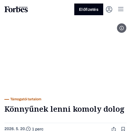
Előfizetés
kun
Vagy fedezze fel a következő
témákat
Üzlet
Pénz
Zöld
Legyél jobb!
Támogatói tartalom
Könnyűnek lenni komoly dolog
2026. 5. 20.
1 perc