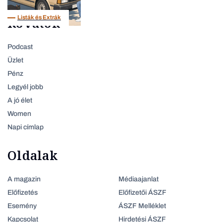
Listák és Extrák
Rovatok
Podcast
Üzlet
Pénz
Legyél jobb
A jó élet
Women
Napi címlap
Oldalak
A magazin
Médiaajanlat
Előfizetés
Előfizetői ÁSZF
Esemény
ÁSZF Melléklet
Kapcsolat
Hirdetési ÁSZF