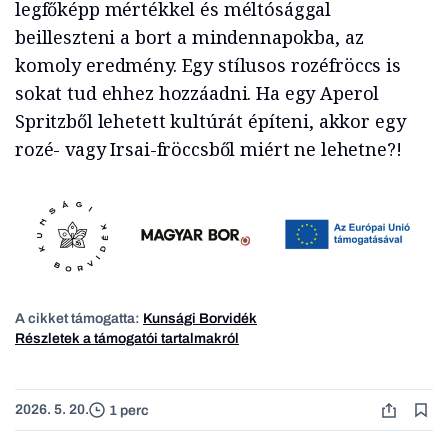
legfőképp mértékkel és méltósággal
beilleszteni a bort a mindennapokba, az
komoly eredmény. Egy stílusos rozéfröccs is
sokat tud ehhez hozzáadni. Ha egy Aperol
Spritzből lehetett kultúrát építeni, akkor egy
rozé- vagy Irsai-fröccsből miért ne lehetne?!
A cikket támogatta:
Kunsági Borvidék
Részletek a támogatói tartalmakról
2026. 5. 20.
1 perc