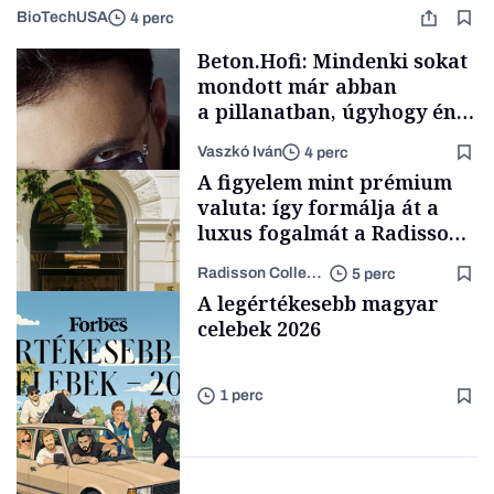
BioTechUSA
4 perc
Beton.Hofi: Mindenki sokat
mondott már abban
a pillanatban, úgyhogy én
a legsarkosabb
Vaszkó Iván
4 perc
gondolataimat akartam
A figyelem mint prémium
kimondani
valuta: így formálja át a
luxus fogalmát a Radisson
Collection Hotel, Basilica
Radisson Collection Hotel
5 perc
Budapest
Forbes-sztori
A legértékesebb magyar
celebek 2026
1 perc
Támogatói tartalom