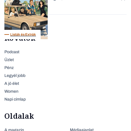
Content Lab HUB
Listák és Extrák
Rovatok
Podcast
Üzlet
Pénz
Legyél jobb
A jó élet
Women
Napi címlap
Oldalak
A magazin
Médiaajanlat