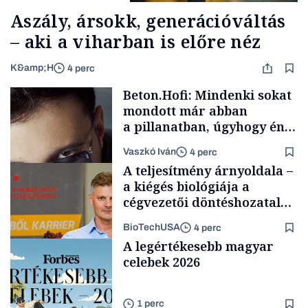
Aszály, ársokk, generációváltás
– aki a viharban is előre néz
K&amp;H
4 perc
Beton.Hofi: Mindenki sokat
mondott már abban
a pillanatban, úgyhogy én
a legsarkosabb
Vaszkó Iván
4 perc
gondolataimat akartam
A teljesítmény árnyoldala –
kimondani
a kiégés biológiája a
cégvezetői döntéshozatal
mögött
BioTechUSA
4 perc
Forbes-sztori
A legértékesebb magyar
celebek 2026
1 perc