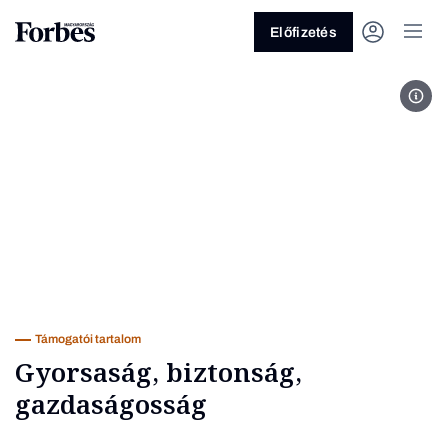
Előfizetés
rack
Vagy fedezze fel a következő
témákat
Üzlet
Pénz
Zöld
Legyél jobb!
Támogatói tartalom
Gyorsaság, biztonság,
gazdaságosság