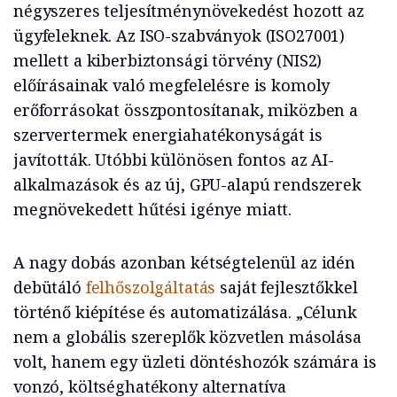
négyszeres teljesítménynövekedést hozott az
ügyfeleknek. Az ISO-szabványok (ISO27001)
mellett a kiberbiztonsági törvény (NIS2)
előírásainak való megfelelésre is komoly
erőforrásokat összpontosítanak, miközben a
szervertermek energiahatékonyságát is
javították. Utóbbi különösen fontos az AI-
alkalmazások és az új, GPU-alapú rendszerek
megnövekedett hűtési igénye miatt.
A nagy dobás azonban kétségtelenül az idén
debütáló
felhőszolgáltatás
saját fejlesztőkkel
történő kiépítése és automatizálása. „Célunk
nem a globális szereplők közvetlen másolása
volt, hanem egy üzleti döntéshozók számára is
vonzó, költséghatékony alternatíva