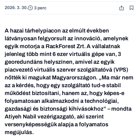
2026. 3. 30.
3 perc
A hazai tárhelypiacon az elmúlt években
látványosan felgyorsult az innováció, amelynek
egyik motorja a RackForest Zrt. A vállalatnak
jelenleg több mint 6 ezer virtuális gépe van,
3
georedundáns helyszínen, amivel az egyik
piacvezető virtuális szerver szolgáltatóvá
(VPS)
nőtték ki magukat Magyarországon. „Ma már nem
az a kérdés, hogy egy szolgáltató
tud-e stabil
működést biztosítani, hanem az, hogy képes-e
folyamatosan alkalmazkodni a
technológiai,
gazdasági és biztonsági kihívásokhoz” – mondta
Atiyeh Nabil vezérigazgató,
aki szerint
versenyképességük alapja a folyamatos
megújulás.