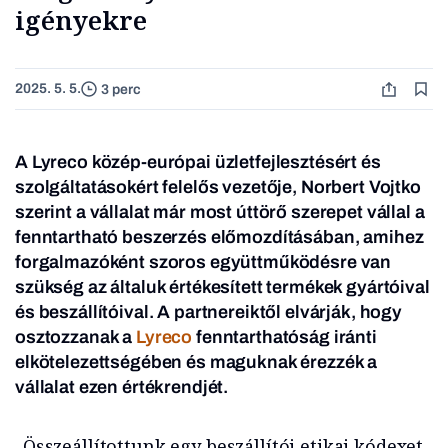
igényekre
2025. 5. 5.
3 perc
A Lyreco közép-európai üzletfejlesztésért és
szolgáltatásokért felelős vezetője, Norbert Vojtko
szerint a vállalat már most úttörő szerepet vállal a
fenntartható beszerzés előmozdításában, amihez
forgalmazóként szoros együttműködésre van
szükség az általuk értékesített termékek gyártóival
és beszállítóival. A partnereiktől elvárják, hogy
osztozzanak a
Lyreco
fenntarthatóság iránti
elkötelezettségében és maguknak érezzék a
vállalat ezen értékrendjét.
„Összeállítottunk egy beszállítói etikai kódexet,