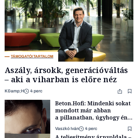
TÁMOGATÓI TARTALOM
Aszály, ársokk, generációváltás
– aki a viharban is előre néz
K&amp;H
4 perc
Beton.Hofi: Mindenki sokat
mondott már abban
a pillanatban, úgyhogy én
a legsarkosabb
Vaszkó Iván
4 perc
gondolataimat akartam
A teljesítmény árnyoldala –