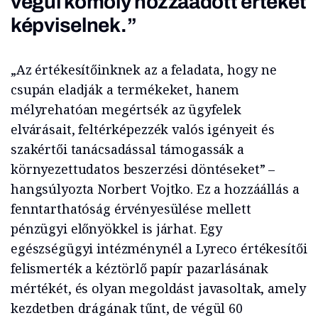
végül komoly hozzáadott értéket
képviselnek.”
„Az értékesítőinknek az a feladata, hogy ne
csupán eladják a termékeket, hanem
mélyrehatóan megértsék az ügyfelek
elvárásait, feltérképezzék valós igényeit és
szakértői tanácsadással támogassák a
környezettudatos beszerzési döntéseket” –
hangsúlyozta Norbert Vojtko. Ez a hozzáállás a
fenntarthatóság érvényesülése mellett
pénzügyi előnyökkel is járhat. Egy
egészségügyi intézménynél a Lyreco értékesítői
felismerték a kéztörlő papír pazarlásának
mértékét, és olyan megoldást javasoltak, amely
kezdetben drágának tűnt, de végül 60