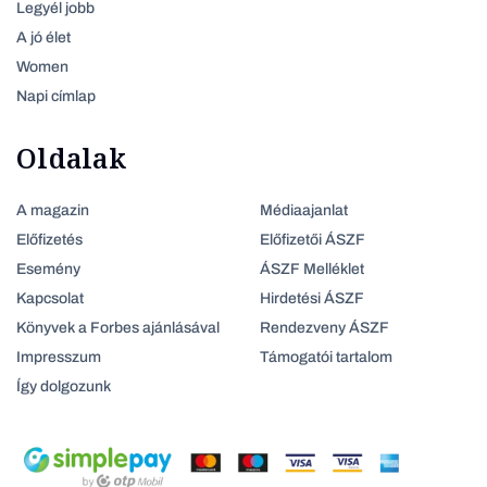
Legyél jobb
A jó élet
Women
Napi címlap
Oldalak
A magazin
Médiaajanlat
Előfizetés
Előfizetői ÁSZF
Esemény
ÁSZF Melléklet
Kapcsolat
Hirdetési ÁSZF
Könyvek a Forbes ajánlásával
Rendezveny ÁSZF
Impresszum
Támogatói tartalom
Így dolgozunk