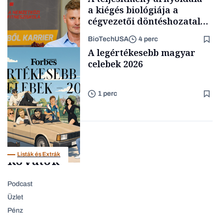
kimondani
a kiégés biológiája a
cégvezetői döntéshozatal
mögött
BioTechUSA
4 perc
Forbes-sztori
A legértékesebb magyar
celebek 2026
1 perc
Content Lab HUB
Listák és Extrák
Rovatok
Podcast
Üzlet
Pénz