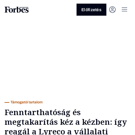
Előfizetés
Vagy fedezze fel a következő
témákat
Üzlet
Pénz
Zöld
Legyél jobb!
Támogatói tartalom
Fenntarthatóság és
megtakarítás kéz a kézben: így
reagál a Lyreco a vállalati