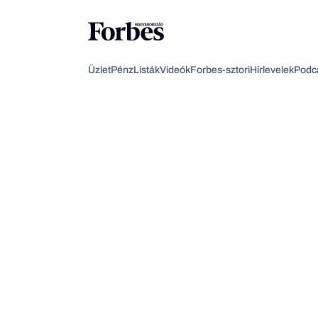
Üzlet
Pénz
Listák
Videók
Forbes-sztori
Hírlevelek
Podc