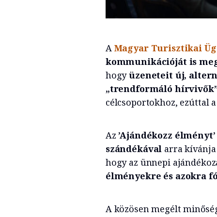
A
Magyar Turisztikai Ü
kommunikációját is meg
hogy
üzeneteit új, alte
„trendformáló hírvivők”
célcsoportokhoz, ezúttal a
Az
’Ajándékozz élményt’
szándékával
arra kívánja
hogy az ünnepi ajándékoz
élményekre és azokra fó
A közösen megélt minősé