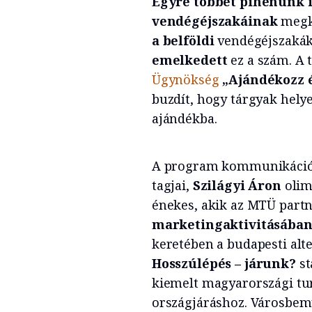
Egyre többet pihenünk 
vendégéjszakáinak
megkö
a belföldi
vendégéjszakák,
emelkedett
ez a szám. A 
Ügynökség
„Ajándékozz 
buzdít, hogy tárgyak helye
ajándékba.
A program kommunikációj
tagjai,
Szilágyi Áron
olim
énekes, akik az MTÜ part
marketingaktivitásába
keretében a budapesti alte
Hosszúlépés – járunk?
st
kiemelt magyarországi tur
országjáráshoz. Városbemu