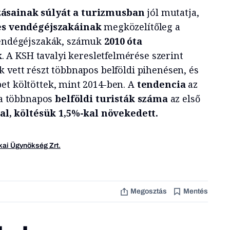
zásainak súlyát a turizmusban
jól mutatja,
es vendégéjszakáinak
megközelítőleg a
ndégéjszakák, számuk
2010 óta
k
. A KSH tavalyi keresletfelmérése szerint
 vett részt többnapos belföldi pihenésen, és
et költöttek, mint 2014-ben. A
tendencia
az
, a többnapos
belföldi
turisták száma
az első
al, költésük 1,5%-kal növekedett.
kai Ügynökség Zrt.
Megosztás
Mentés