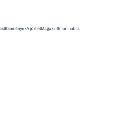
ast
Események
A jó élet
Magazin
Smart habits
Vagy fedezze fel a következő témákat
Üzlet
Pénz
Zöld
Legyél jobb!