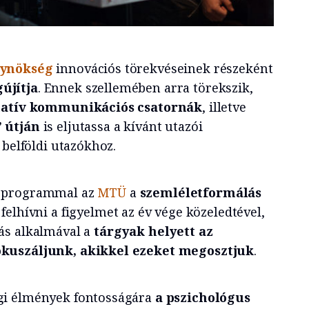
gynökség
innovációs törekvéseinek részeként
újítja
. Ennek szellemében arra törekszik,
rnatív kommunikációs csatornák
, illetve
 útján
is eljutassa a kívánt utazói
 belföldi utazókhoz.
programmal az
MTÜ
a
szemléletformálás
 felhívni a figyelmet az év vége közeledtével,
ás alkalmával a
tárgyak helyett az
kuszáljunk, akikkel ezeket megosztjuk
.
gi élmények fontosságára
a pszichológus