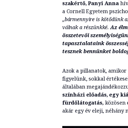
szakértő, Panyi Anna
hív
a Cornell Egyetem pszicho
„bármennyire is kötődünk a
válnak a részünkké.
Az élm
összetevői személyiségü
tapasztalataink összesség
tesznek bennünket boldo
Azok a pillanatok, amikor
figyelünk, sokkal értékes
általában megajándékozzu
színházi előadás, egy ki
fürdőlátogatás,
közösen e
akár egy év eleji, néhány 