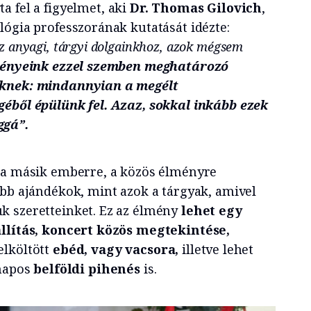
ta fel a figyelmet, aki
Dr. Thomas Gilovich
,
lógia professzorának kutatását idézte:
z anyagi, tárgyi dolgainkhoz, azok mégsem
ényeink ezzel szemben meghatározó
nknek: mindannyian a megélt
éből épülünk fel. Azaz, sokkal inkább ezek
ggá”.
 a másik emberre, a közös élményre
ebb ajándékok, mint azok a tárgyak, amivel
k szeretteinket. Ez az élmény
lehet egy
állítás, koncert közös megtekintése,
lköltött
ebéd, vagy vacsora,
illetve lehet
napos
belföldi pihenés
is.