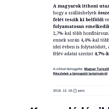
A magyarok itthoni uta
hogy a szálláshelyek
össz
felét
teszik ki belföldi
ve
folyamatosan emelkedi
2,7%-kal több honfitársunk
ennek során 4,4%-kal több
idei évben is folytatódott
félév adatai szerint
4,7%-k
A cikket támogatta:
Magyar Turiszti
Részletek a támogatói tartalmakról
2016. 12. 16.
perc