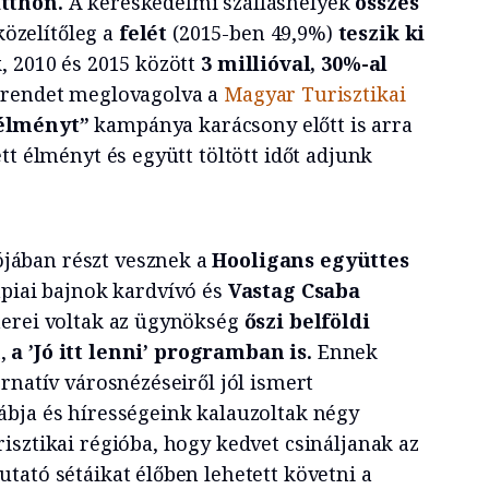
itthon.
A kereskedelmi szálláshelyek
összes
zelítőleg a
felét
(2015-ben 49,9%)
teszik ki
 2010 és 2015 között
3 millióval, 30%-al
trendet meglovagolva a
Magyar Turisztikai
élményt”
kampánya karácsony előtt is arra
tt élményt és együtt töltött időt adjunk
ában részt vesznek a
Hooligans együttes
piai bajnok kardvívó és
Vastag Csaba
nerei voltak az ügynökség
őszi belföldi
n
,
a ’Jó itt lenni’ programban is.
Ennek
rnatív városnézéseiről jól ismert
ábja és hírességeink kalauzoltak négy
isztikai régióba, hogy kedvet csináljanak az
tató sétáikat élőben lehetett követni a