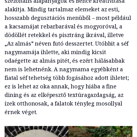
szezonális alapanyagok és Bence kreativitása
alakítja. Mindig tartalmaz elemeket az esti,
hosszabb degusztációs menüből – most például
a kacsamájat rebarbarával és mogyoróval, a
dödöllét retekkel és pisztráng ikrával, illetve
„Az almás” néven futó desszertet. Utóbbit a séf
nagymamája ihlette, aki mindig kicsit
odaégette az almás pitét, és ezért hálásabbak
nem is lehetnénk. A nagymama egyébként a
fiatal séf tehetség több fogásához adott ihletet;
ez is lehet az oka annak, hogy hiába a fine
dining és az elképesztő textúragazdagság, az
ízek otthonosak, a falatok tényleg mosollyal
érnek véget.