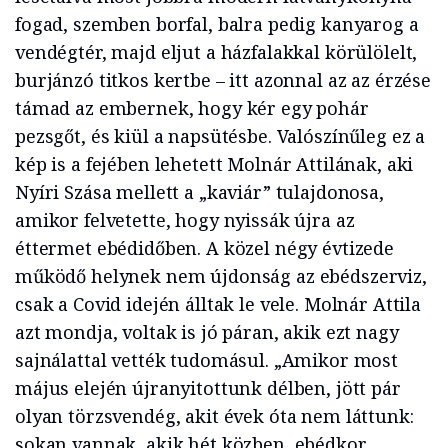
fogad, szemben borfal, balra pedig kanyarog a
vendégtér, majd eljut a házfalakkal körülölelt,
burjánzó titkos kertbe – itt azonnal az az érzése
támad az embernek, hogy kér egy pohár
pezsgőt, és kiül a napsütésbe. Valószínűleg ez a
kép is a fejében lehetett Molnár Attilának, aki
Nyíri Szása mellett a „kaviár” tulajdonosa,
amikor felvetette, hogy nyissák újra az
éttermet ebédidőben. A közel négy évtizede
működő helynek nem újdonság az ebédszerviz,
csak a Covid idején álltak le vele. Molnár Attila
azt mondja, voltak is jó páran, akik ezt nagy
sajnálattal vették tudomásul. „Amikor most
május elején újranyitottunk délben, jött pár
olyan törzsvendég, akit évek óta nem láttunk:
sokan vannak, akik hét közben, ebédkor