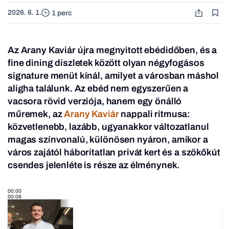
2026. 6. 1.
1 perc
Az Arany Kaviár újra megnyitott ebédidőben, és a
fine dining díszletek között olyan négyfogásos
signature menüt kínál, amilyet a városban máshol
aligha találunk. Az ebéd nem egyszerűen a
vacsora rövid verziója, hanem egy önálló
műremek, az
Arany Kaviár
nappali ritmusa:
közvetlenebb, lazább, ugyanakkor változatlanul
magas színvonalú, különösen nyáron, amikor a
város zajától háborítatlan privát kert és a szökőkút
csendes jelenléte is része az élménynek.
00:00
00:08