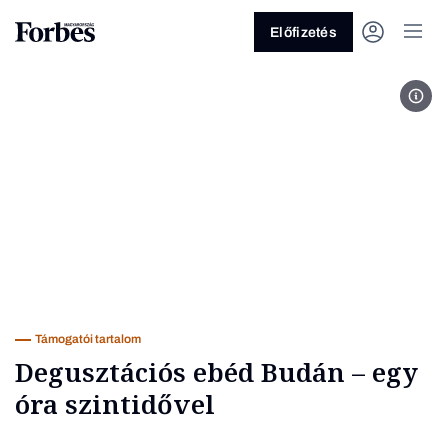
Előfizetés
aran
Vagy fedezze fel a következő
témákat
Üzlet
Pénz
Zöld
Legyél jobb!
Támogatói tartalom
Degusztációs ebéd Budán – egy
óra szintidővel