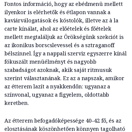
Fontos információ, hogy az ebédmenü mellett
ilyenkor is elérhetők és étlapon vannak a
kaviárválogatások és kóstolók, illetve az à la
carte kínálat, ahol az előételek és főételek
mellett megtaláljuk az Örökségünk szekciót is
az ikonikus borscslevessel és a sztraganoff
bélszínnel. Így a nappali szerviz egyszerre kínál
fókuszált menüélményt és nagyobb
szabadságot azoknak, akik saját ritmusuk
szerint választanának. Ez az a napszak, amikor
az étterem lazít a nyakkendőn: ugyanaz a
színvonal, ugyanaz a figyelem, oldottabb
keretben.
Az étterem befogadóképessége 40–42 fő, és az
elosztásának köszönhetően könnyen tagolható