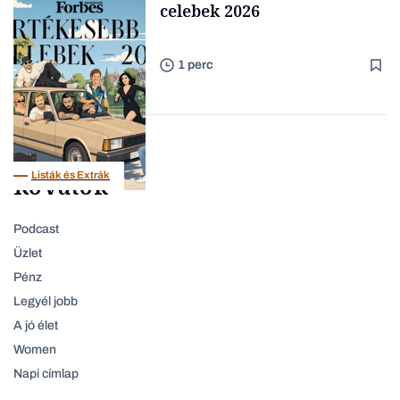
celebek 2026
1 perc
Content Lab HUB
Listák és Extrák
Rovatok
Podcast
Üzlet
Pénz
Legyél jobb
A jó élet
Women
Napi címlap