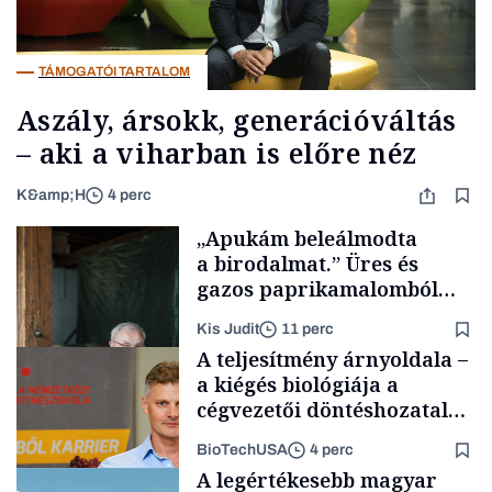
TÁMOGATÓI TARTALOM
Aszály, ársokk, generációváltás
– aki a viharban is előre néz
K&amp;H
4 perc
„Apukám beleálmodta
a birodalmat.” Üres és
gazos paprikamalomból
lett az igazi családi
Kis Judit
11 perc
fűszersztori
A teljesítmény árnyoldala –
a kiégés biológiája a
cégvezetői döntéshozatal
mögött
BioTechUSA
4 perc
Családi
A legértékesebb magyar
vállalkozások