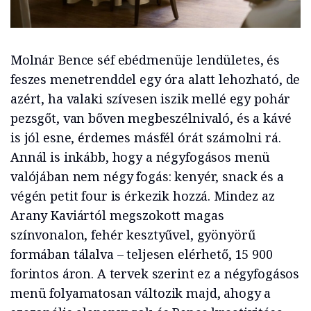
Molnár Bence séf ebédmenüje lendületes, és
feszes menetrenddel egy óra alatt lehozható, de
azért, ha valaki szívesen iszik mellé egy pohár
pezsgőt, van bőven megbeszélnivaló, és a kávé
is jól esne, érdemes másfél órát számolni rá.
Annál is inkább, hogy a négyfogásos menü
valójában nem négy fogás: kenyér, snack és a
végén petit four is érkezik hozzá. Mindez az
Arany Kaviártól megszokott magas
színvonalon, fehér kesztyűvel, gyönyörű
formában tálalva – teljesen elérhető, 15 900
forintos áron. A tervek szerint ez a négyfogásos
menü folyamatosan változik majd, ahogy a