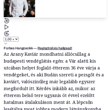
Forbes Hangoscikk
—
Regisztrálj és hallgasd!
Az Arany Kaviár mondhatni állócsillag a
budapesti vendéglátás egén: a Vár alatti kis
utcában helyet foglaló étterem 36 éve várja a
vendégeket, és aki Budán szereti a pezsgőt és a
kaviárt, valószínűleg már legalább egyszer
megfordult itt. Kérdés inkább az, mikor: az
étterem belső tere ugyanis öt évvel ezelőtt
hatalmas átalakuláson ment át. A lépcsőn
lesétálva most jobbra modern látványkonyha