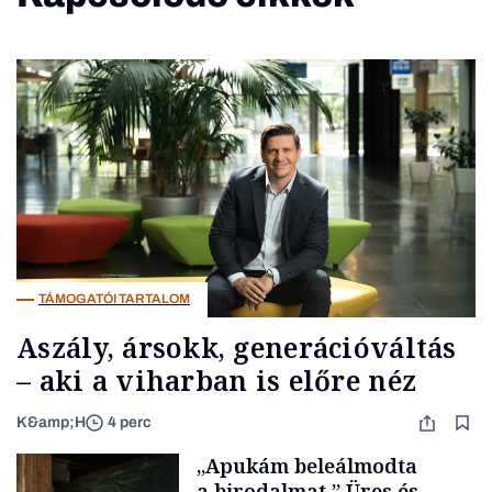
TÁMOGATÓI TARTALOM
Aszály, ársokk, generációváltás
– aki a viharban is előre néz
K&amp;H
4 perc
„Apukám beleálmodta
a birodalmat.” Üres és