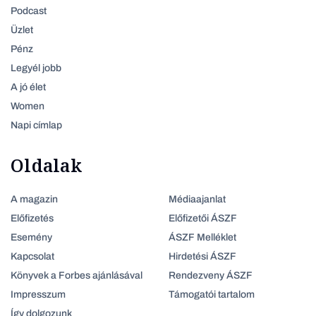
Podcast
Üzlet
Pénz
Legyél jobb
A jó élet
Women
Napi címlap
Oldalak
A magazin
Médiaajanlat
Előfizetés
Előfizetői ÁSZF
Esemény
ÁSZF Melléklet
Kapcsolat
Hirdetési ÁSZF
Könyvek a Forbes ajánlásával
Rendezveny ÁSZF
Impresszum
Támogatói tartalom
Így dolgozunk