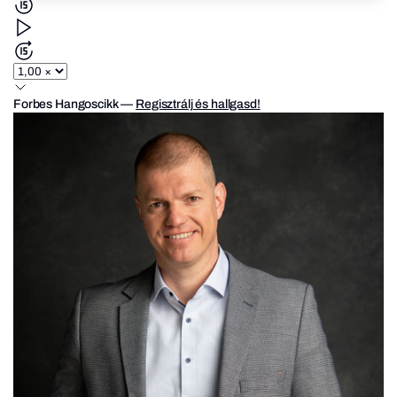
Forbes Hangoscikk
—
Regisztrálj és hallgasd!