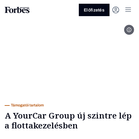
Előfizetés
your
Vagy fedezze fel a következő
témákat
Üzlet
Pénz
Zöld
Legyél jobb!
Támogatói tartalom
A YourCar Group új szintre lép
a flottakezelésben