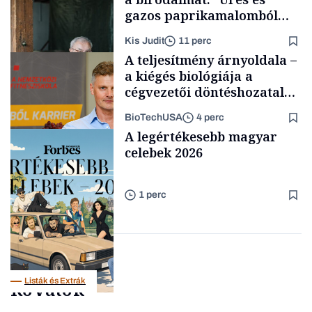
gazos paprikamalomból
lett az igazi családi
Kis Judit
11 perc
fűszersztori
A teljesítmény árnyoldala –
a kiégés biológiája a
cégvezetői döntéshozatal
mögött
BioTechUSA
4 perc
Családi
A legértékesebb magyar
vállalkozások
celebek 2026
1 perc
Content Lab HUB
Listák és Extrák
Rovatok