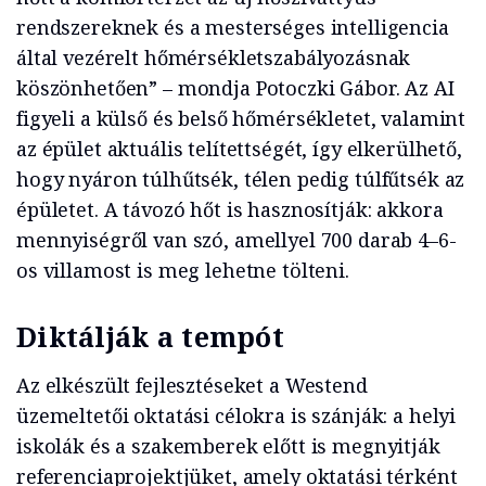
rendszereknek és a mesterséges intelligencia
által vezérelt hőmérsékletszabályozásnak
köszönhetően” – mondja Potoczki Gábor. Az AI
figyeli a külső és belső hőmérsékletet, valamint
az épület aktuális telítettségét, így elkerülhető,
hogy nyáron túlhűtsék, télen pedig túlfűtsék az
épületet. A távozó hőt is hasznosítják: akkora
mennyiségről van szó, amellyel 700 darab 4–6-
os villamost is meg lehetne tölteni.
Diktálják a tempót
Az elkészült fejlesztéseket a Westend
üzemeltetői oktatási célokra is szánják: a helyi
iskolák és a szakemberek előtt is megnyitják
referenciaprojektjüket, amely oktatási térként