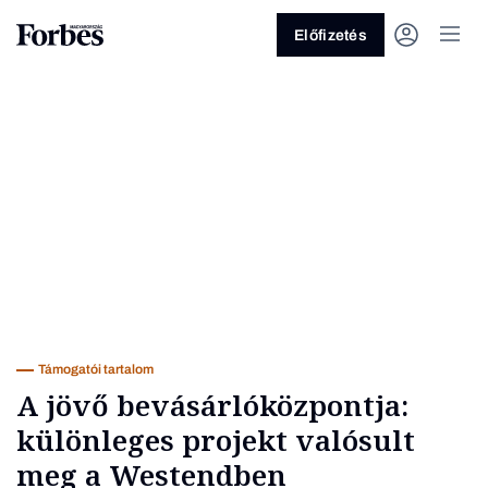
Előfizetés
Vagy fedezze fel a következő
témákat
Üzlet
Pénz
Zöld
Legyél jobb!
Támogatói tartalom
A jövő bevásárlóközpontja:
különleges projekt valósult
meg a Westendben