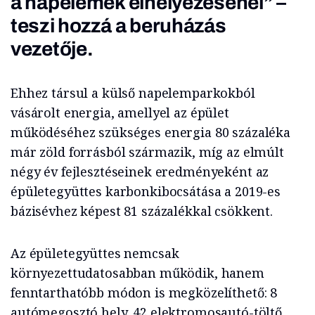
a napelemek elhelyezésénél” –
teszi hozzá a beruházás
vezetője.
Ehhez társul a külső napelemparkokból
vásárolt energia, amellyel az épület
működéséhez szükséges energia 80 százaléka
már zöld forrásból származik, míg az elmúlt
négy év fejlesztéseinek eredményeként az
épületegyüttes karbonkibocsátása a 2019-es
bázisévhez képest 81 százalékkal csökkent.
Az épületegyüttes nemcsak
környezettudatosabban működik, hanem
fenntarthatóbb módon is megközelíthető: 8
autómegosztó hely, 42 elektromosautó-töltő,