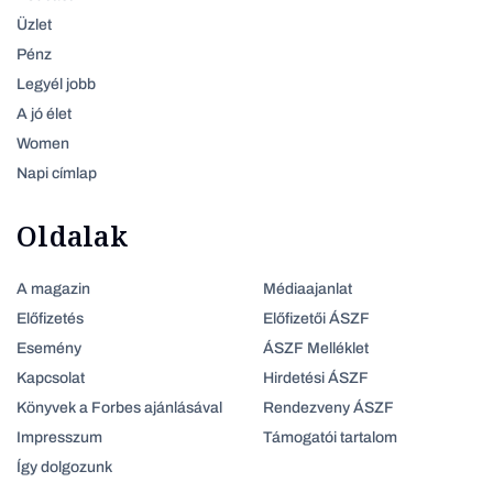
Üzlet
Pénz
Legyél jobb
A jó élet
Women
Napi címlap
Oldalak
A magazin
Médiaajanlat
Előfizetés
Előfizetői ÁSZF
Esemény
ÁSZF Melléklet
Kapcsolat
Hirdetési ÁSZF
Könyvek a Forbes ajánlásával
Rendezveny ÁSZF
Impresszum
Támogatói tartalom
Így dolgozunk