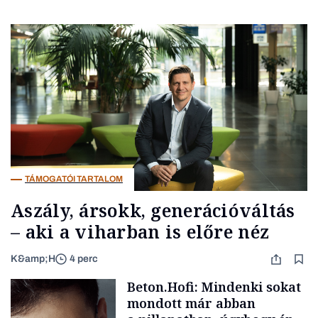
TÁMOGATÓI TARTALOM
Aszály, ársokk, generációváltás
– aki a viharban is előre néz
K&amp;H
4 perc
Beton.Hofi: Mindenki sokat
mondott már abban