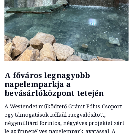
A főváros legnagyobb
napelemparkja a
bevásárlóközpont tetején
A Westendet működtető Gránit Pólus Csoport
egy támogatások nélkül megvalósított,
négymilliárd forintos, négyéves projektet zárt
le az ünnepélyes napelempark-avatással. A