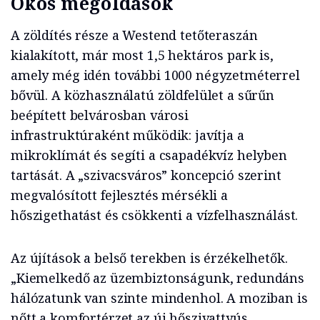
Okos megoldások
A zöldítés része a Westend tetőteraszán
kialakított, már most 1,5 hektáros park is,
amely még idén további 1000 négyzetméterrel
bővül. A közhasználatú zöldfelület a sűrűn
beépített belvárosban városi
infrastruktúraként működik: javítja a
mikroklímát és segíti a csapadékvíz helyben
tartását. A „szivacsváros” koncepció szerint
megvalósított fejlesztés mérsékli a
hőszigethatást és csökkenti a vízfelhasználást.
Az újítások a belső terekben is érzékelhetők.
„Kiemelkedő az üzembiztonságunk, redundáns
hálózatunk van szinte mindenhol. A moziban is
nőtt a komfortérzet az új hőszivattyús