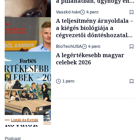
a pillanatban, úgyhogy én
a legsarkosabb
Vaszkó Iván
4 perc
gondolataimat akartam
A teljesítmény árnyoldala –
kimondani
a kiégés biológiája a
cégvezetői döntéshozatal
mögött
BioTechUSA
4 perc
Forbes-sztori
A legértékesebb magyar
celebek 2026
1 perc
Content Lab HUB
Listák és Extrák
Rovatok
Podcast