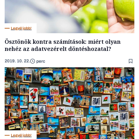
Legyél jobb!
Ösztönök kontra számítások: miért olyan
nehéz az adatvezérelt döntéshozatal?
2019. 10. 22.
perc
Legyél jobb!