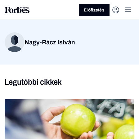
Előfizetés
Nagy-Rácz István
Legutóbbi cikkek
Vagy fedezze fel a
Üzlet
Pénz