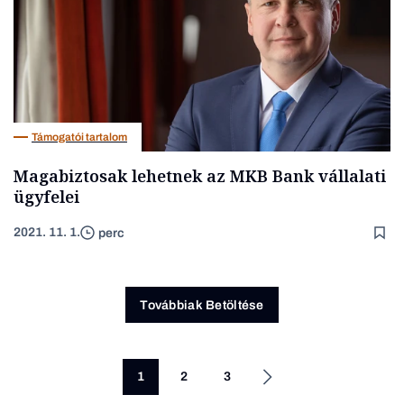
Támogatói tartalom
Magabiztosak lehetnek az MKB Bank vállalati
ügyfelei
2021. 11. 1.
perc
Továbbiak Betöltése
1
2
3