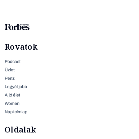
Rovatok
Podcast
Üzlet
Pénz
Legyél jobb
A jó élet
Women
Napi címlap
Oldalak