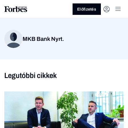
Előfizetés
MKB Bank Nyrt.
Legutóbbi cikkek
Vagy fedezze fel a
Üzlet
Pénz