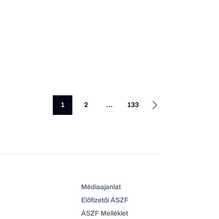
1
2
…
133
Médiaajanlat
Előfizetői ÁSZF
ÁSZF Melléklet