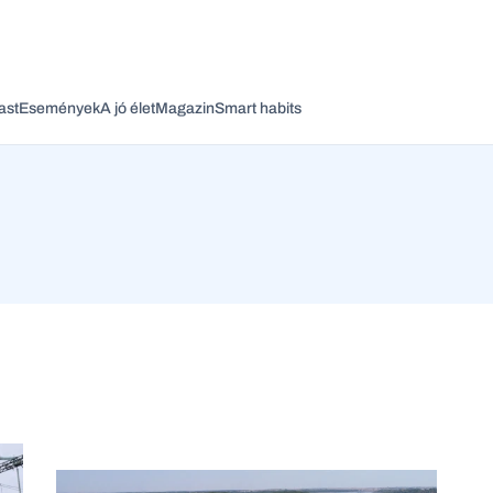
ast
Események
A jó élet
Magazin
Smart habits
Vagy fedezze fel a következő témákat
Üzlet
Pénz
Zöld
Legyél jobb!