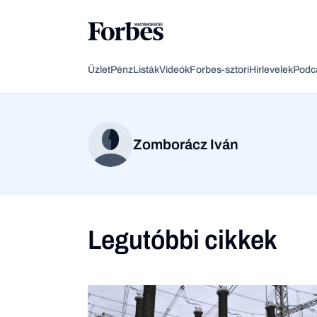
Üzlet
Pénz
Listák
Videók
Forbes-sztori
Hírlevelek
Podc
Zomborácz Iván
Legutóbbi cikkek