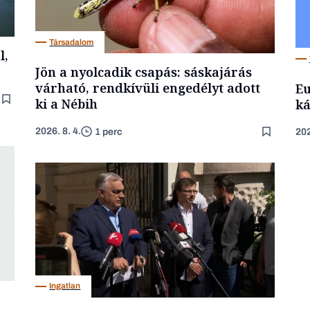
Társadalom
l,
Jön a nyolcadik csapás: sáskajárás
várható, rendkívüli engedélyt adott
Eu
ki a Nébih
ká
2026. 8. 4.
1 perc
202
Ingatlan