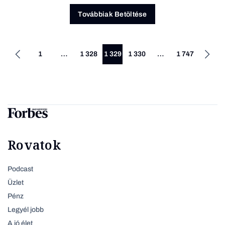
Továbbiak Betöltése
1
…
1 328
1 329
1 330
…
1 747
Rovatok
Podcast
Üzlet
Pénz
Legyél jobb
A jó élet