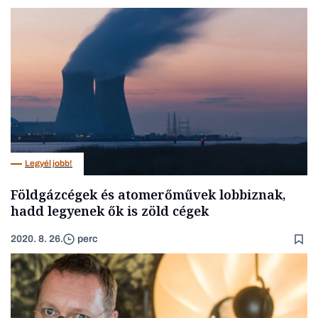
Legyél jobb!
Földgázcégek és atomerőművek lobbiznak,
hadd legyenek ők is zöld cégek
2020. 8. 26.
perc