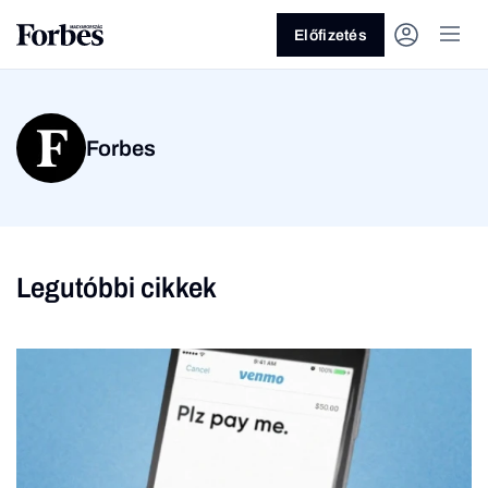
Előfizetés
Forbes
Legutóbbi cikkek
Vagy fedezze fel a
Üzlet
Pénz