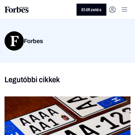
Előfizetés
Forbes
Legutóbbi cikkek
Vagy fedezze fel a
Üzlet
Pénz