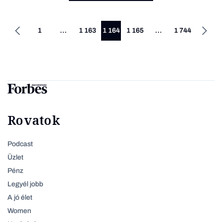
1
…
1 163
1 164
1 165
…
1 744
Rovatok
Podcast
Üzlet
Pénz
Legyél jobb
A jó élet
Women