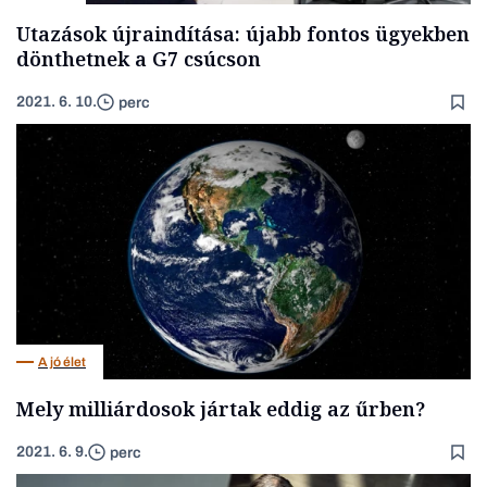
Utazások újraindítása: újabb fontos ügyekben
dönthetnek a G7 csúcson
2021. 6. 10.
perc
A jó élet
Mely milliárdosok jártak eddig az űrben?
2021. 6. 9.
perc