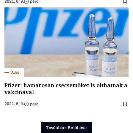
2021. 6. 9.
perc
Üzlet
Pfizer: hamarosan csecsemőket is olthatnak a
vakcinával
2021. 6. 9.
perc
Továbbiak Betöltése