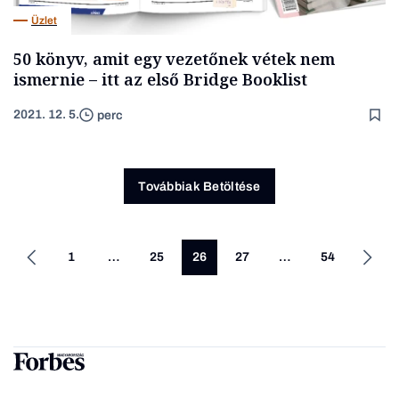
Üzlet
50 könyv, amit egy vezetőnek vétek nem
ismernie – itt az első Bridge Booklist
2021. 12. 5.
perc
Továbbiak Betöltése
1
…
25
26
27
…
54