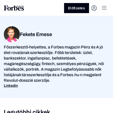
Előfizetés
Fekete Emese
Főszerkesztő-helyettes, a Forbes magazin Pénz és A jó
élet rovatának szerkesztője. Főbb területek: üzlet,
bankszektor, ingatlanpiac, befektetések,
magánegészségügy, fintech, személyes pénzügyek, női
Vagy fedezze fel a
vállalkozók, portrék. A magazin Legbefolyásosabb nők
listájának társszerkesztője és a Forbes.hu-n megjelent
Üzlet
Pénz
Revolut-dosszié szerzője.
Linkedin
Legutóbbi cikkek