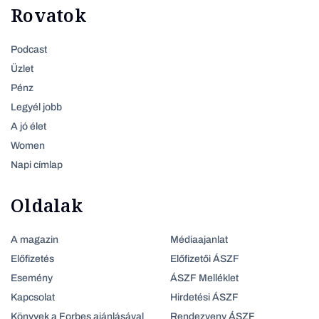
Rovatok
Podcast
Üzlet
Pénz
Legyél jobb
A jó élet
Women
Napi címlap
Oldalak
A magazin
Médiaajanlat
Előfizetés
Előfizetői ÁSZF
Esemény
ÁSZF Melléklet
Kapcsolat
Hirdetési ÁSZF
Könyvek a Forbes ajánlásával
Rendezveny ÁSZF