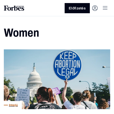
Előfizetés
Women
Vagy fedezze fel a következő
témákat
Üzlet
Pénz
Zöld
Legyél jobb!
Interjú