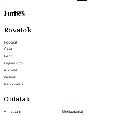
Rovatok
Podcast
Üzlet
Pénz
Legyél jobb
A jó élet
Women
Napi címlap
Oldalak
A magazin
Médiaajanlat