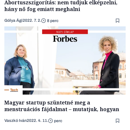
Abortuszszigorítás: nem tudjuk elképzelni,
hány nő fog emiatt meghalni
Gólya Ági
2022. 7. 2.
8 perc
Tech
Magyar startup szüntetné meg a
menstruációs fájdalmat – mutatjuk, hogyan
Vaszkó Iván
2022. 4. 11.
perc