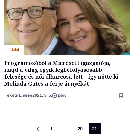
Üzlet
Programozóból a Microsoft igazgatója,
majd a világ egyik legbefolyásosabb
felesége és női élharcosa lett – így nőtte ki
Melinda Gates a férje árnyékát
Fekete Emese
2021. 5. 5.
perc
1
…
20
21