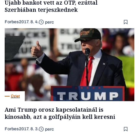
Újabb bankot vett az OTP, ezúttal
Szerbiában terjeszkednek
Forbes
2017. 8. 4.
perc
Üzlet
Ami Trump orosz kapcsolatainál is
kínosabb, azt a golfpályáin kell keresni
Forbes
2017. 8. 3.
perc