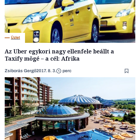
Üzlet
Az Uber egykori nagy ellenfele beállt a
Taxify mögé – a cél: Afrika
Zsiborás Gergő
2017. 8. 3.
perc