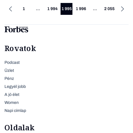
1
…
1 994
1 995
1 996
…
2 055
Rovatok
Podcast
Üzlet
Pénz
Legyél jobb
A jó élet
Women
Napi címlap
Oldalak