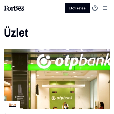
Előfizetés
Üzlet
Vagy fedezze fel a következő
témákat
Üzlet
Pénz
Zöld
Legyél jobb!
Üzlet