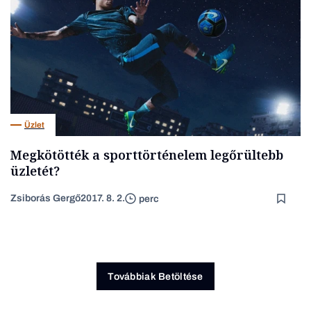
Üzlet
Megkötötték a sporttörténelem legőrültebb
üzletét?
Zsiborás Gergő
2017. 8. 2.
perc
Továbbiak Betöltése