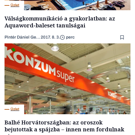
Üzlet
Válságkommunikáció a gyakorlatban: az
Aquaword-baleset tanulságai
Pintér Dániel Gergő
2017. 8. 3.
perc
Üzlet
Balhé Horvátországban: az oroszok
bejutottak a spájzba – innen nem fordulnak