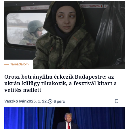
Társadalom
Orosz botrányfilm érkezik Budapestre: az
ukrán külügy tiltakozik, a fesztivál kitart a
vetítés mellett
Vaszkó Iván
2025. 1. 22.
6 perc