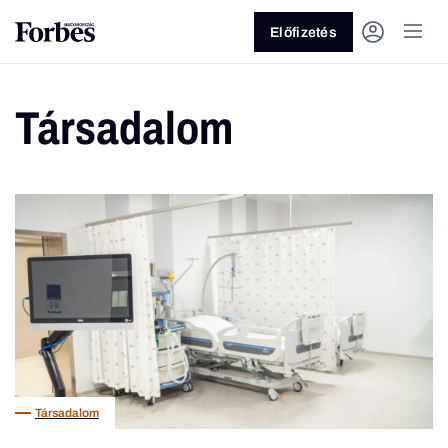
Előfizetés
Társadalom
Vagy fedezze fel a következő
témákat
Üzlet
Pénz
Zöld
Legyél jobb!
Társadalom