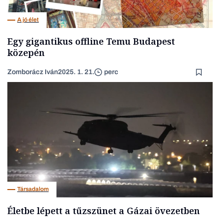
A jó élet
Egy gigantikus offline Temu Budapest
közepén
Zomborácz Iván
2025. 1. 21.
perc
Társadalom
Életbe lépett a tűzszünet a Gázai övezetben