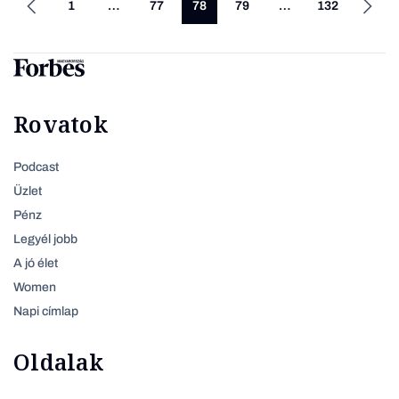
1
…
77
78
79
…
132
Rovatok
Podcast
Üzlet
Pénz
Legyél jobb
A jó élet
Women
Napi címlap
Oldalak