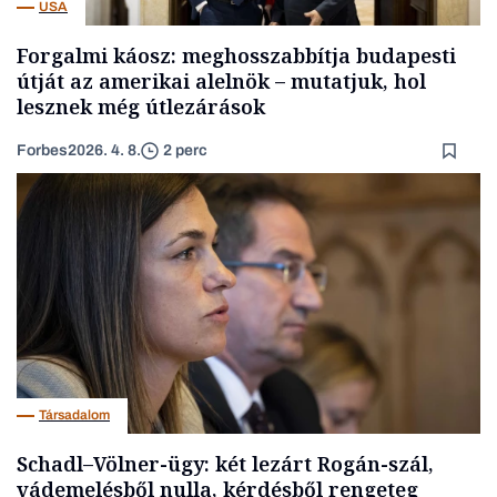
USA
Forgalmi káosz: meghosszabbítja budapesti
útját az amerikai alelnök – mutatjuk, hol
lesznek még útlezárások
Forbes
2026. 4. 8.
2 perc
Társadalom
Schadl–Völner-ügy: két lezárt Rogán-szál,
vádemelésből nulla, kérdésből rengeteg