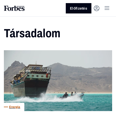
Előfizetés
Társadalom
Vagy fedezze fel a következő
témákat
Üzlet
Pénz
Zöld
Legyél jobb!
Energia