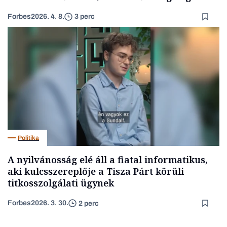
Forbes
2026. 4. 8.
3 perc
Politika
A nyilvánosság elé áll a fiatal informatikus,
aki kulcsszereplője a Tisza Párt körüli
titkosszolgálati ügynek
Forbes
2026. 3. 30.
2 perc