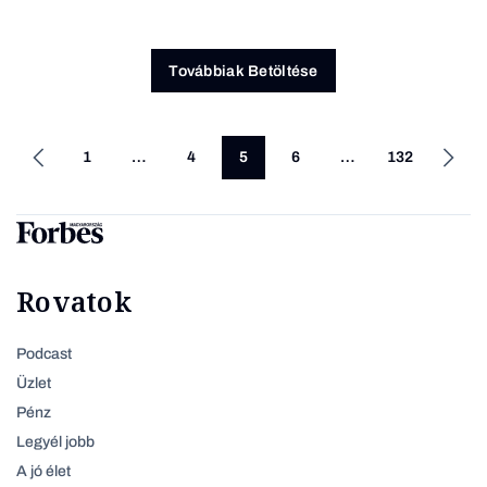
Továbbiak Betöltése
1
…
4
5
6
…
132
Rovatok
Podcast
Üzlet
Pénz
Legyél jobb
A jó élet