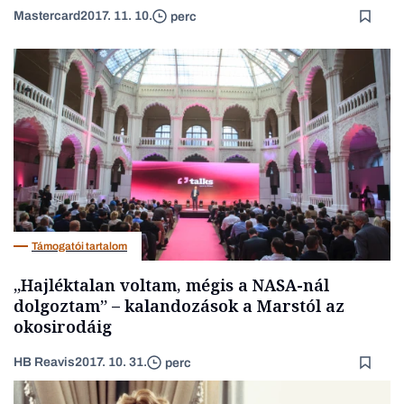
Mastercard
2017. 11. 10.
perc
Támogatói tartalom
„Hajléktalan voltam, mégis a NASA-nál
dolgoztam” – kalandozások a Marstól az
okosirodáig
HB Reavis
2017. 10. 31.
perc