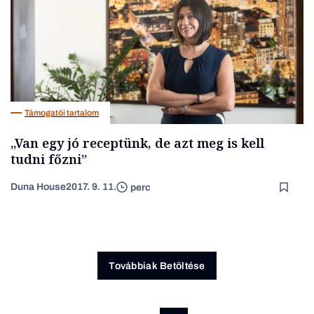
Támogatói tartalom
„Van egy jó receptünk, de azt meg is kell
tudni főzni”
Duna House
2017. 9. 11.
perc
Továbbiak Betöltése