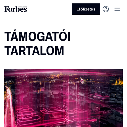
Előfizetés
TÁMOGATÓI
TARTALOM
Vagy fedezze fel a következő
témákat
Üzlet
Pénz
Zöld
Legyél jobb!