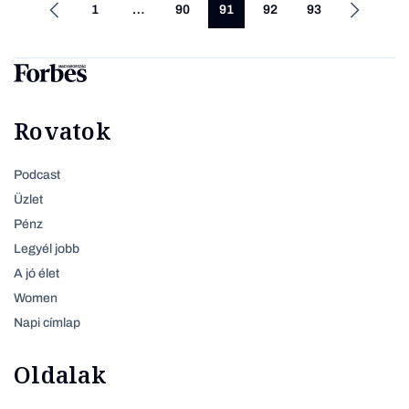
1
…
90
91
92
93
Rovatok
Podcast
Üzlet
Pénz
Legyél jobb
A jó élet
Women
Napi címlap
Oldalak